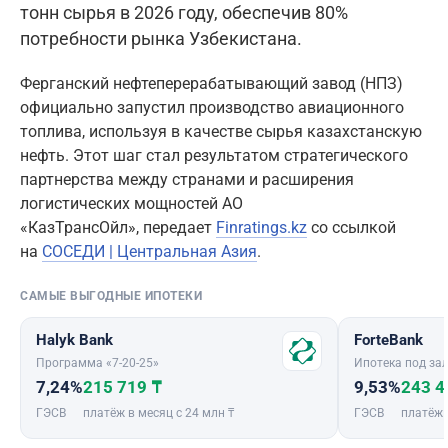
тонн сырья в 2026 году, обеспечив 80%
потребности рынка Узбекистана.
Ферганский нефтеперерабатывающий завод (НПЗ)
официально запустил производство авиационного
топлива, используя в качестве сырья казахстанскую
нефть. Этот шаг стал результатом стратегического
партнерства между странами и расширения
логистических мощностей АО
«КазТрансОйл», передает
Finratings.kz
со ссылкой
на
СОСЕДИ | Центральная Азия
.
САМЫЕ ВЫГОДНЫЕ ИПОТЕКИ
Halyk Bank
ForteBank
Программа «7-20-25»
Ипотека под зал
7,24%
215 719 ₸
9,53%
243 4
ГЭСВ
платёж в месяц с 24 млн ₸
ГЭСВ
платёж 