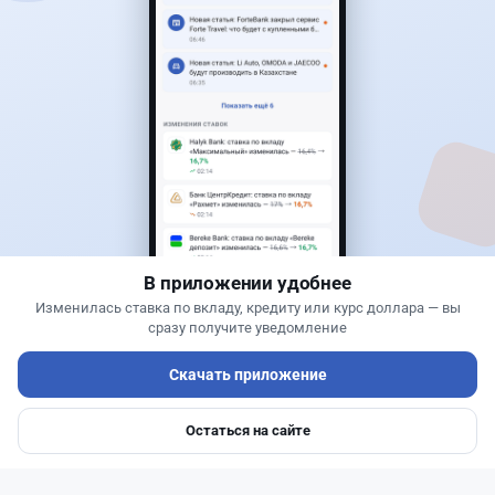
Читать дальше →
30
76
0
25
Новости
Жанна Амирова
·
6 августа 2026 г., 15:29
БЦК заблокировал перевод - казахстанцы
остались без тура
В приложении удобнее
Изменилась ставка по вкладу, кредиту или курс доллара — вы
сразу получите уведомление
Скачать приложение
Остаться на сайте
Главная
Депозиты
Ипотеки
Авто
Войти
Меню