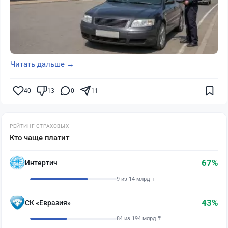
Читать дальше →
40
13
0
11
РЕЙТИНГ СТРАХОВЫХ
Кто чаще платит
67%
Интертич
9 из 14 млрд ₸
43%
СК «Евразия»
84 из 194 млрд ₸