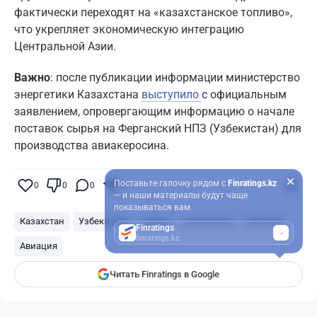
фактически переходят на «казахстанское топливо»,
что укрепляет экономическую интеграцию
Центральной Азии.
Важно
: после публикации информации министерство
энергетики Казахстана
выступило
с официальным
заявлением, опровергающим информацию о начале
поставок сырья на Ферганский НПЗ (Узбекистан) для
производства авиакеросина.
Поставьте галочку рядом с
Finratings.kz
0
0
0
0
— и наши материалы будут чаще
показываться вам
Казахстан
Узбекистан
Нефть
экономика
топливо
Finratings
finratings.kz
Авиация
Читать Finratings в Google