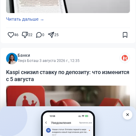
Читать дальше →
46
22
0
25
Банки
Теңіз Боташ
·
3 августа 2026 г., 12:35
Kaspi снизил ставку по депозиту: что изменится
с 5 августа
✕