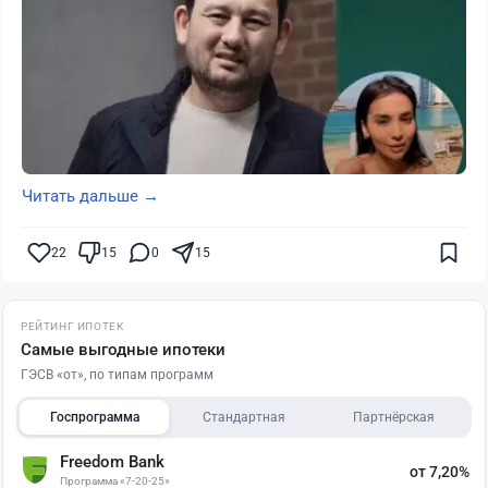
Читать дальше →
22
15
0
15
РЕЙТИНГ ИПОТЕК
Самые выгодные ипотеки
ГЭСВ «от», по типам программ
Госпрограмма
Стандартная
Партнёрская
Freedom Bank
от 7,20%
Программа «7-20-25»