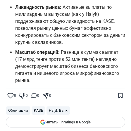
Ликвидность рынка:
Активные выплаты по
миллиардным выпускам (как у Halyk)
поддерживают общую ликвидность на KASE,
позволяя рынку ценных бумаг эффективно
конкурировать с банковским сектором за деньги
крупных вкладчиков.
Масштаб операций:
Разница в суммах выплат
(17 млрд тенге против 52 млн тенге) наглядно
демонстрирует масштаб бизнеса банковского
гиганта и нишевого игрока микрофинансового
рынка.
Поставьте галочку рядом с
Finratings.kz
— и наши материалы будут чаще
показываться вам
0
0
0
0
Finratings
finratings.kz
Облигации
KASE
Halyk Bank
Читать Finratings в Google