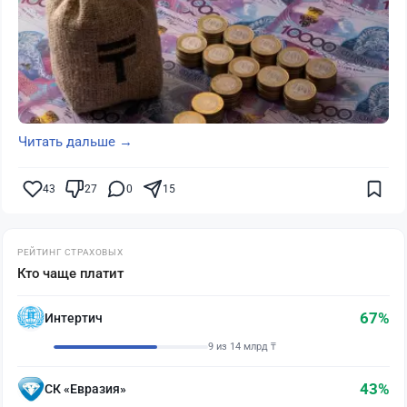
Читать дальше →
43
27
0
15
РЕЙТИНГ СТРАХОВЫХ
Кто чаще платит
67%
Интертич
9 из 14 млрд ₸
43%
СК «Евразия»