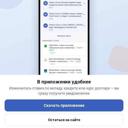
Читать дальше →
3
1
0
0
Банки
Теңіз Боташ
·
5 августа 2026 г., 13:10
Alatau City Bank разыгрывает 33 млн тенге:
какие условия скрываются в правилах акции
В приложении удобнее
Изменилась ставка по вкладу, кредиту или курс доллара — вы
сразу получите уведомление
Скачать приложение
Остаться на сайте
Главная
Депозиты
Ипотеки
Авто
Войти
Меню