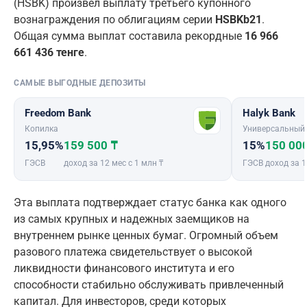
(HSBK) произвел выплату третьего купонного
вознаграждения по облигациям серии
HSBKb21
.
Общая сумма выплат составила рекордные
16 966
661 436 тенге
.
САМЫЕ ВЫГОДНЫЕ ДЕПОЗИТЫ
Freedom Bank
Halyk Bank
Копилка
Универсальный
15,95%
159 500 ₸
15%
150 00
ГЭСВ
доход за 12 мес с 1 млн ₸
ГЭСВ
доход за 1
Эта выплата подтверждает статус банка как одного
из самых крупных и надежных заемщиков на
внутреннем рынке ценных бумаг. Огромный объем
разового платежа свидетельствует о высокой
ликвидности финансового института и его
способности стабильно обслуживать привлеченный
капитал. Для инвесторов, среди которых