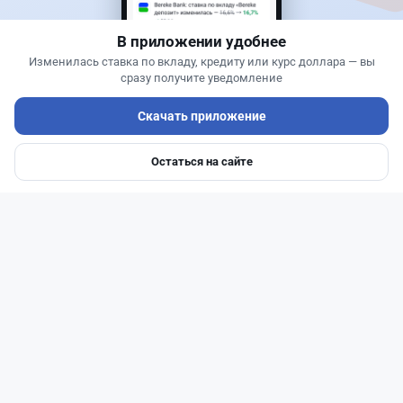
В приложении удобнее
Изменилась ставка по вкладу, кредиту или курс доллара — вы
сразу получите уведомление
Скачать приложение
Остаться на сайте
Главная
Депозиты
Ипотеки
Авто
Войти
Меню
Читать дальше →
50
13
0
21
Новости
Жанна Амирова
·
6 августа 2026 г., 11:35
Kaspi Alaqan не распознал ладонь в нескольких
магазинах: что произошло