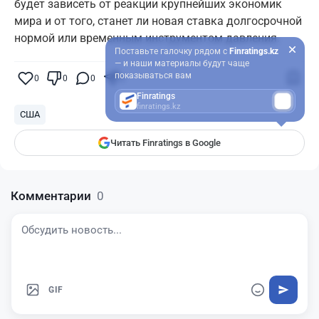
будет зависеть от реакции крупнейших экономик
мира и от того, станет ли новая ставка долгосрочной
нормой или временным инструментом давления.
Поставьте галочку рядом с
Finratings.kz
— и наши материалы будут чаще
показываться вам
0
0
0
0
Finratings
finratings.kz
США
Читать Finratings в Google
Комментарии
0
GIF