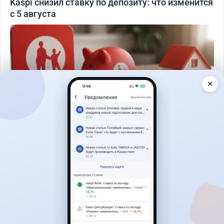
Kaspi снизил ставку по депозиту: что изменится
с 5 августа
✕
Читать дальше →
29
76
0
25
Банки
Теңіз Боташ
·
4 августа 2026 г., 20:30
Как сохранить экран Kaspi.kz, если приложение
запрещает скриншоты