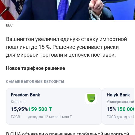
BBC
Вашингтон увеличил единую ставку импортной
пошлины до 15 %. Решение усиливает риски
для мировой торговли и цепочек поставок.
Новое тарифное решение
САМЫЕ ВЫГОДНЫЕ ДЕПОЗИТЫ
Freedom Bank
Halyk Bank
Копилка
Универсальный
15,95%
159 500 ₸
15%
150 00
ГЭСВ
доход за 12 мес с 1 млн ₸
ГЭСВ
доход за 1
В США объявили о повышении глобальной импортной