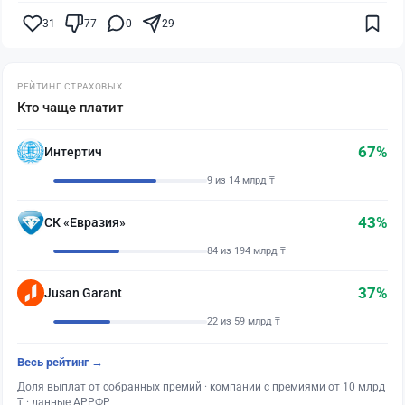
31
77
0
29
РЕЙТИНГ СТРАХОВЫХ
Кто чаще платит
67%
Интертич
9 из 14 млрд ₸
43%
СК «Евразия»
84 из 194 млрд ₸
37%
Jusan Garant
22 из 59 млрд ₸
Весь рейтинг →
Доля выплат от собранных премий · компании с премиями от 10 млрд
₸ · данные АРРФР