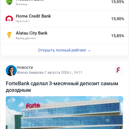
15,95%
Копилка
Home Credit Bank
15,90%
Простой +
Alatau City Bank
15,85%
Baytaq депозит
Открыть полный рейтинг →
Новости
Жанна Амирова
·
7 августа 2026 г., 14:11
ForteBank сделал 3-месячный депозит самым
доходным