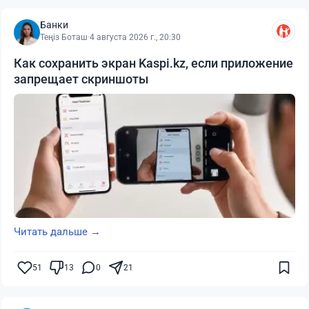
Банки
Теңіз Боташ
·
4 августа 2026 г., 20:30
Как сохранить экран Kaspi.kz, если приложение
запрещает скриншоты
Читать дальше →
51
13
0
21