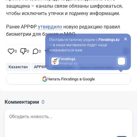
защищена – каналы связи обязаны шифроваться,
чтобы исключить утечки и подмену информации.
Ранее АРРФР
утвердило
новую редакцию правил
биометрии для банков и МФО.
Поставьте галочку рядом с
Finratings.kz
— и наши материалы будут чаще
показываться вам
0
0
0
0
Finratings
finratings.kz
Казахстан
АРРФР
Биометрия
Банки Казахстана
Читать Finratings в Google
Комментарии
0