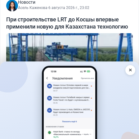
Новости
Асель Каженова
·
6 августа 2026 г., 23:02
При строительстве LRT до Косшы впервые
применили новую для Казахстана технологию
✕
Читать дальше →
1
0
0
0
Новости
Жанна Амирова
·
4 августа 2026 г., 10:17