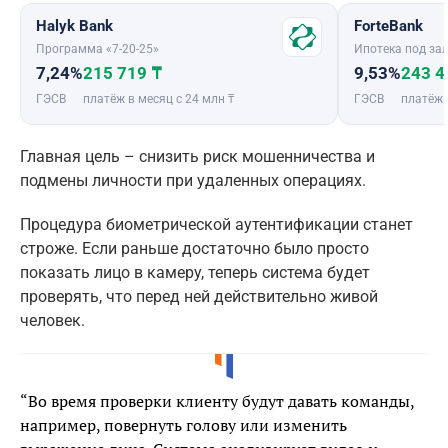
Halyk Bank
ForteBank
Программа «7-20-25»
Ипотека под зал
7,24%
215 719 ₸
9,53%
243 4
ГЭСВ
платёж в месяц с 24 млн ₸
ГЭСВ
платёж 
Главная цель – снизить риск мошенничества и
подмены личности при удаленных операциях.
Процедура биометрической аутентификации станет
строже. Если раньше достаточно было просто
показать лицо в камеру, теперь система будет
проверять, что перед ней действительно живой
человек.
“Во время проверки клиенту будут давать команды,
например, повернуть голову или изменить