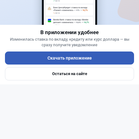
Въезд в Казахстан изменят: иностранцам
понадобится разрешение
В приложении удобнее
Изменилась ставка по вкладу, кредиту или курс доллара — вы
сразу получите уведомление
Скачать приложение
Остаться на сайте
Главная
Депозиты
Ипотеки
Авто
Войти
Меню
Читать дальше →
27
6
0
1
Новости
Жанна Амирова
·
5 августа 2026 г., 11:54