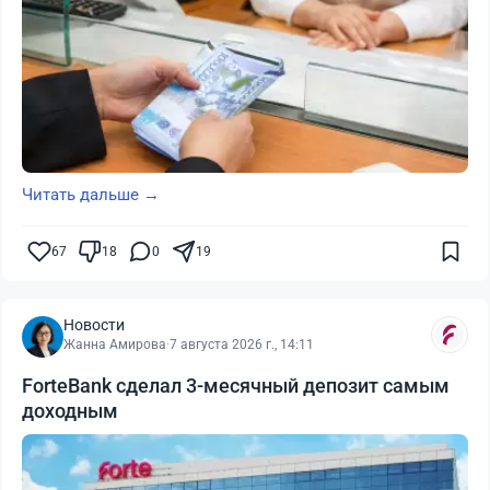
Читать дальше →
67
18
0
19
Новости
Жанна Амирова
·
7 августа 2026 г., 14:11
ForteBank сделал 3-месячный депозит самым
доходным