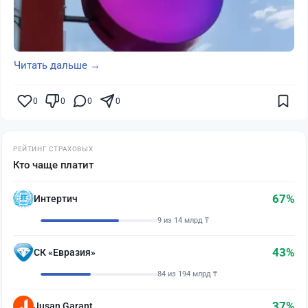
Читать дальше →
0
0
0
0
РЕЙТИНГ СТРАХОВЫХ
Кто чаще платит
67%
Интертич
9 из 14 млрд ₸
43%
СК «Евразия»
84 из 194 млрд ₸
37%
Jusan Garant