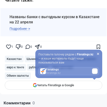
Читайте также:
Названы банки с выгодным курсом в Казахстане
на 22 апреля
Подробнее ->
1
0
0
0
Поставьте галочку рядом с
Finratings.kz
— и наши материалы будут чаще
Казахстан
Шымкент
Алматы
Астана
курсы валют
показываться вам
евро к тенге
рубль к тенге
Курс доллара
Finratings
finratings.kz
Обмен валюты
Читать Finratings в Google
Комментарии
0