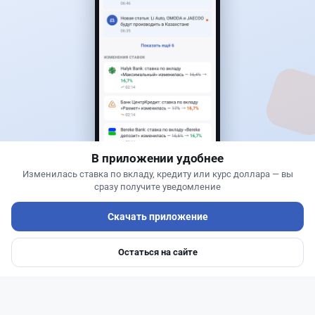
0
0
0
0
Авто
Жанна Амирова
·
4 августа 2026 г., 16:11
Кому из автовладельцев придется заплатить
200 тысяч тенге
В приложении удобнее
Изменилась ставка по вкладу, кредиту или курс доллара — вы
сразу получите уведомление
Самый выгодный курс валют
Скачать приложение
Остаться на сайте
Главная
Депозиты
Ипотеки
Авто
Войти
Меню
Читать дальше →