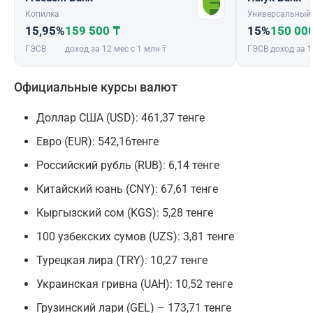
Копилка
Универсальный
15,95%
159 500 ₸
15%
150 00
ГЭСВ
доход за 12 мес с 1 млн ₸
ГЭСВ
доход за 1
Официальные курсы валют
Доллар США (USD): 461,37 тенге
Евро (EUR): 542,16тенге
Российский рубль (RUB): 6,14 тенге
Китайский юань (CNY): 67,61 тенге
Кыргызский сом (KGS): 5,28 тенге
100 узбекских сумов (UZS): 3,81 тенге
Турецкая лира (TRY): 10,27 тенге
Украинская гривна (UAH): 10,52 тенге
Грузинский лари (GEL) – 173,71 тенге