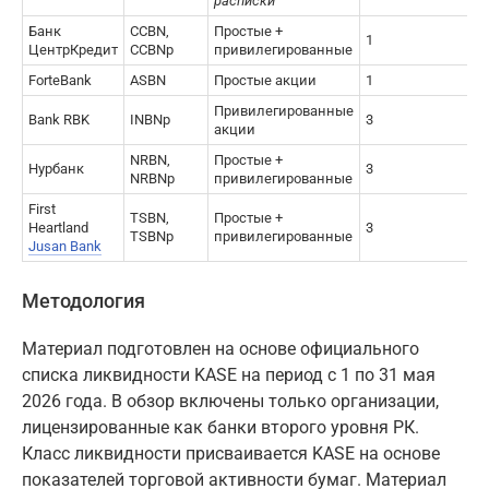
расписки
Банк
CCBN,
Простые +
1
ЦентрКредит
CCBNp
привилегированные
ForteBank
ASBN
Простые акции
1
Привилегированные
Bank RBK
INBNp
3
акции
NRBN,
Простые +
Нурбанк
3
NRBNp
привилегированные
First
TSBN,
Простые +
Heartland
3
TSBNp
привилегированные
Jusan Bank
Методология
Материал подготовлен на основе официального
списка ликвидности KASE на период с 1 по 31 мая
2026 года. В обзор включены только организации,
лицензированные как банки второго уровня РК.
Класс ликвидности присваивается KASE на основе
показателей торговой активности бумаг. Материал