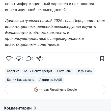
носит информационный характер и не является
инвестиционной рекомендацией.
Данные актуальны на май 2026 года. Перед принятием
инвестиционных решений рекомендуется изучить
финансовую отчётность эмитента и
проконсультироваться с лицензированным
инвестиционным советником.
Поставьте галочку рядом с
Finratings.kz
1
0
0
0
— и наши материалы будут чаще
показываться вам
Kaspi.kz
Банк ЦентрКредит
ForteBank
Halyk Bank
Finratings
finratings.kz
Банки Казахстана
Акции на KASE
Читать Finratings в Google
Комментарии
0