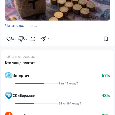
Читать дальше →
43
27
0
15
РЕЙТИНГ СТРАХОВЫХ
Кто чаще платит
67%
Интертич
9 из 14 млрд ₸
43%
СК «Евразия»
84 из 194 млрд ₸