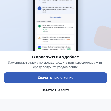
3
1
0
0
Банки
Теңіз Боташ
·
5 августа 2026 г., 13:10
Alatau City Bank разыгрывает 33 млн тенге:
какие условия скрываются в правилах акции
В приложении удобнее
Изменилась ставка по вкладу, кредиту или курс доллара — вы
сразу получите уведомление
Скачать приложение
Остаться на сайте
Главная
Депозиты
Ипотеки
Авто
Войти
Меню
Читать дальше →