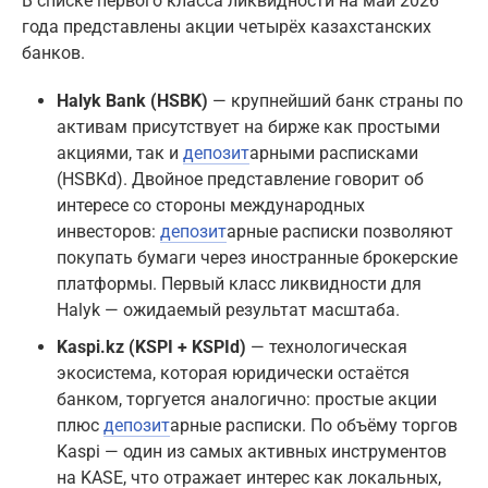
В списке первого класса ликвидности на май 2026
года представлены акции четырёх казахстанских
банков.
Halyk Bank (HSBK)
— крупнейший банк страны по
активам присутствует на бирже как простыми
акциями, так и
депозит
арными расписками
(HSBKd). Двойное представление говорит об
интересе со стороны международных
инвесторов:
депозит
арные расписки позволяют
покупать бумаги через иностранные брокерские
платформы. Первый класс ликвидности для
Halyk — ожидаемый результат масштаба.
Kaspi.kz (KSPI + KSPId)
— технологическая
экосистема, которая юридически остаётся
банком, торгуется аналогично: простые акции
плюс
депозит
арные расписки. По объёму торгов
Kaspi — один из самых активных инструментов
на KASE, что отражает интерес как локальных,