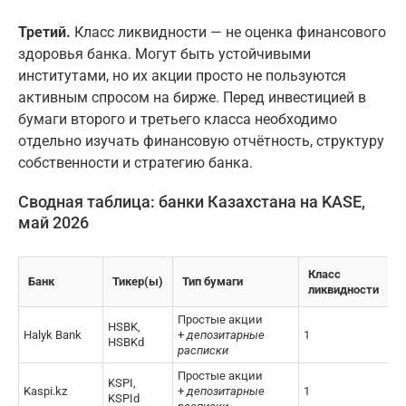
Третий.
Класс ликвидности — не оценка финансового
здоровья банка. Могут быть устойчивыми
институтами, но их акции просто не пользуются
активным спросом на бирже. Перед инвестицией в
бумаги второго и третьего класса необходимо
отдельно изучать финансовую отчётность, структуру
собственности и стратегию банка.
Сводная таблица: банки Казахстана на KASE,
май 2026
Класс
Банк
Тикер(ы)
Тип бумаги
ликвидности
Простые акции
HSBK,
Halyk Bank
+
депозитарные
1
HSBKd
расписки
Простые акции
KSPI,
Kaspi.kz
+
депозитарные
1
KSPId