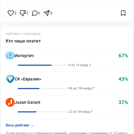
2
2
0
0
РЕЙТИНГ СТРАХОВЫХ
Кто чаще платит
67%
Интертич
9 из 14 млрд ₸
43%
СК «Евразия»
84 из 194 млрд ₸
37%
Jusan Garant
22 из 59 млрд ₸
Весь рейтинг →
Доля выплат от собранных премий · компании с премиями от 10 млрд