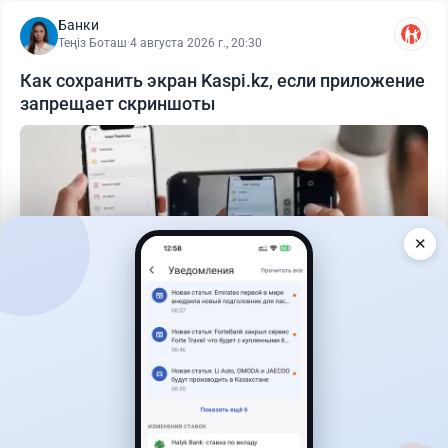
Банки
Теңіз Боташ
·
4 августа 2026 г., 20:30
Как сохранить экран Kaspi.kz, если приложение
запрещает скриншоты
✕
Читать дальше →
50
13
0
21
Банки