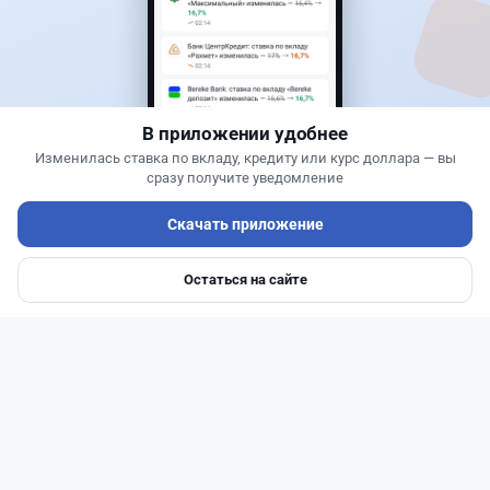
Теңіз Боташ
·
5 августа 2026 г., 13:10
Alatau City Bank разыгрывает 33 млн тенге:
какие условия скрываются в правилах акции
В приложении удобнее
Изменилась ставка по вкладу, кредиту или курс доллара — вы
сразу получите уведомление
Скачать приложение
Остаться на сайте
Главная
Депозиты
Ипотеки
Авто
Войти
Меню
Читать дальше →
93
30
0
28
Новости
Жанна Амирова
·
6 августа 2026 г., 10:56