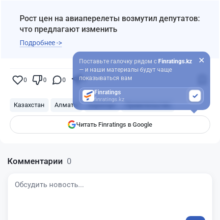
Рост цен на авиаперелеты возмутил депутатов:
что предлагают изменить
Подробнее ->
Поставьте галочку рядом с
Finratings.kz
— и наши материалы будут чаще
показываться вам
0
0
0
0
Finratings
finratings.kz
Казахстан
Алматы
аэропорт
Правительство
Читать Finratings в Google
Комментарии
0