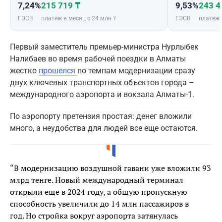
7,24%
215 719 ₸
9,53%
243 4
ГЭСВ
платёж в месяц с 24 млн ₸
ГЭСВ
платёж 
Первый заместитель премьер-министра Нурлыбек
Налибаев во время рабочей поездки в Алматы
жестко
прошелся
по темпам модернизации сразу
двух ключевых транспортных объектов города –
международного аэропорта и вокзала Алматы-1.
По аэропорту претензия простая: денег вложили
много, а неудобства для людей все еще остаются.
“В модернизацию воздушной гавани уже вложили 93
млрд тенге. Новый международный терминал
открыли еще в 2024 году, а общую пропускную
способность увеличили до 14 млн пассажиров в
год. Но стройка вокруг аэропорта затянулась