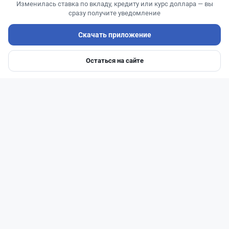
Изменилась ставка по вкладу, кредиту или курс доллара — вы
сразу получите уведомление
Скачать приложение
Остаться на сайте
Главная
Депозиты
Ипотеки
Авто
Войти
Меню
Читать дальше →
0
1
0
0
Новости
Жанна Амирова
·
5 августа 2026 г., 13:16
Kaspi ответил на предложение оформлять
покупку квартир через Krisha.kz