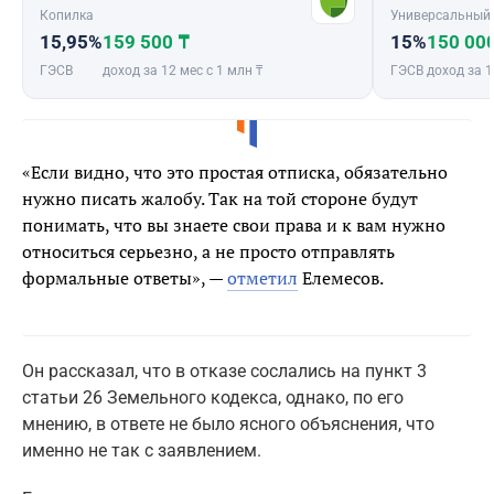
Копилка
Универсальный
15,95%
159 500 ₸
15%
150 00
ГЭСВ
доход за 12 мес с 1 млн ₸
ГЭСВ
доход за 1
«Если видно, что это простая отписка, обязательно
нужно писать жалобу. Так на той стороне будут
понимать, что вы знаете свои права и к вам нужно
относиться серьезно, а не просто отправлять
формальные ответы», —
отметил
Елемесов.
Он рассказал, что в отказе сослались на пункт 3
статьи 26 Земельного кодекса, однако, по его
мнению, в ответе не было ясного объяснения, что
именно не так с заявлением.