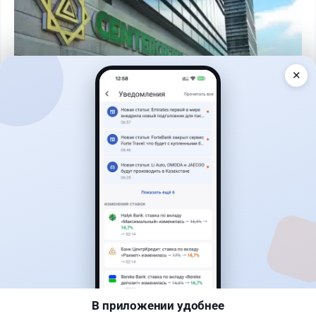
✕
Читать дальше →
17
2
0
18
Новости
Асель Каженова
·
3 августа 2026 г., 23:59
Казахстанцам напомнили, кто может получить
государственные выплаты в 2026 год
В приложении удобнее