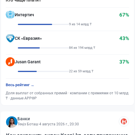
Кто чаще платит
67%
Интертич
9 из 14 млрд ₸
43%
СК «Евразия»
84 из 194 млрд ₸
37%
Jusan Garant
22 из 59 млрд ₸
Весь рейтинг →
Доля выплат от собранных премий · компании с премиями от 10 млрд
₸ · данные АРРФР
Банки
Теңіз Боташ
·
4 августа 2026 г., 20:30