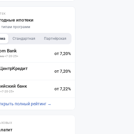
ТЕК
годные ипотеки
по типам программ
мма
Стандартная
Партнёрская
dom Bank
от 7,20%
ма «7-20-25»
 ЦентрКредит
от 7,20%
зийский банк
от 7,22%
 «7-20-25»
ткрыть полный рейтинг →
АХОВЫХ
платит