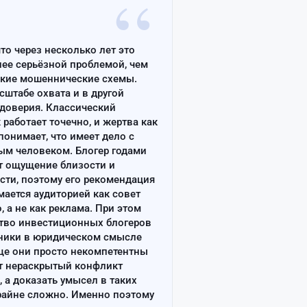
“
что через несколько лет это
лее серьёзной проблемой, чем
ские мошеннические схемы.
сштабе охвата и в другой
доверия. Классический
работает точечно, и жертва как
онимает, что имеет дело с
ым человеком. Блогер годами
т ощущение близости и
сти, поэтому его рекомендация
ается аудиторией как совет
, а не как реклама. При этом
тво инвестиционных блогеров
ники в юридическом смысле
ще они просто некомпетентны
т нераскрытый конфликт
, а доказать умысел в таких
райне сложно. Именно поэтому