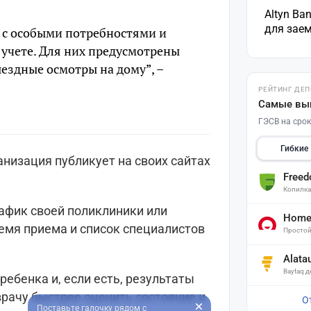
Altyn Ba
для зае
 с особыми потребностями и
 учете. Для них предусмотрены
ездные осмотры на дому”, –
РЕЙТИНГ ДЕ
Самые вы
ГЭСВ на срок
Гибкие
изация публикует на своих сайтах
Free
Копилк
афик своей поликлиники или
Home 
емя приема и список специалистов
Простой
Alata
Baytaq 
ребенка и, если есть, результаты
рачу быстрее оценить состояние и
О
Поставьте галочку рядом с