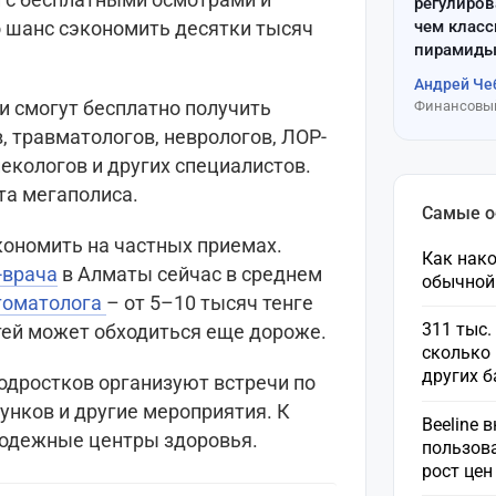
регулиров
чем клас
о шанс сэкономить десятки тысяч
пирамиды
Андрей Че
и смогут бесплатно получить
Финансовый
, травматологов, неврологов, ЛОР-
екологов и других специалистов.
та мегаполиса.
Самые 
кономить на частных приемах.
Как нако
-врача
в Алматы сейчас в среднем
обычной
томатолога
– от 5–10 тысяч тенге
311 тыс.
етей может обходиться еще дороже.
сколько 
других 
одростков организуют встречи по
унков и другие мероприятия. К
Beeline 
одежные центры здоровья.
пользов
рост це