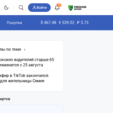
15
Войти
$
467.48
€
539.52
₽
5.73
Покупки
лы по теме
окоило водителей старше 65
 изменится с 25 августа
эфир в TikTok закончился
 для жительницы Семея
пертов