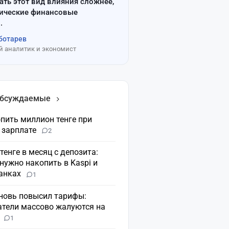
ать этот вид влияния сложнее,
сические финансовые
.
ботарев
 аналитик и экономист
обсуждаемые
пить миллион тенге при
 зарплате
2
 тенге в месяц с депозита:
нужно накопить в Kaspi и
банках
1
вновь повысил тарифы:
атели массово жалуются на
н
1