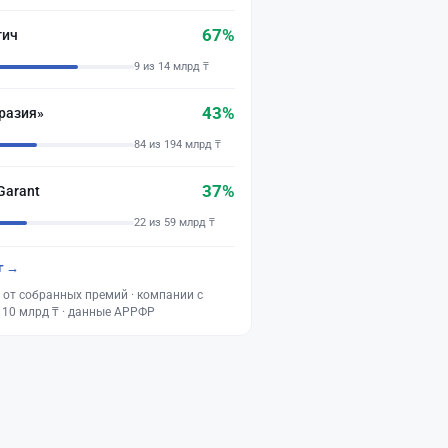
67%
тич
9 из 14 млрд ₸
43%
разия»
84 из 194 млрд ₸
37%
Garant
22 из 59 млрд ₸
г →
 от собранных премий · компании с
 10 млрд ₸ · данные АРРФР