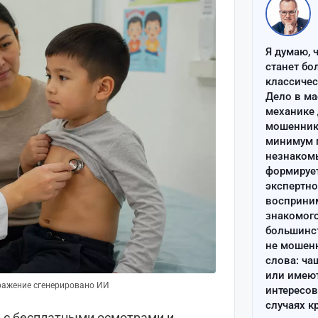
Я думаю, 
станет бо
классиче
Дело в ма
механике 
мошенник 
минимум п
незнаком
формируе
экспертно
восприним
знакомого
большинс
не мошен
слова: ча
или имею
ражение сгенерировано ИИ
интересов
случаях к
й с бесплатными осмотрами и