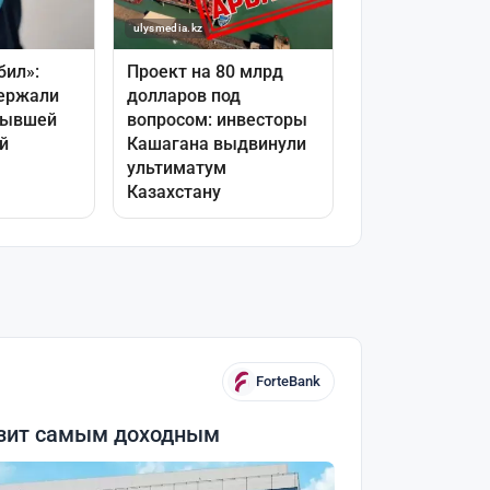
ForteBank
озит самым доходным