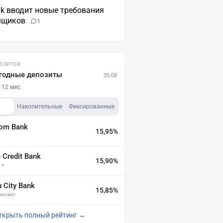
nk вводит новые требования
мщиков
1
ПОЗИТОВ
годные депозиты
05.08
 12 мес
Накопительные
Фиксированные
dom Bank
15,95%
а
Credit Bank
15,90%
 +
u City Bank
15,85%
депозит
ткрыть полный рейтинг →