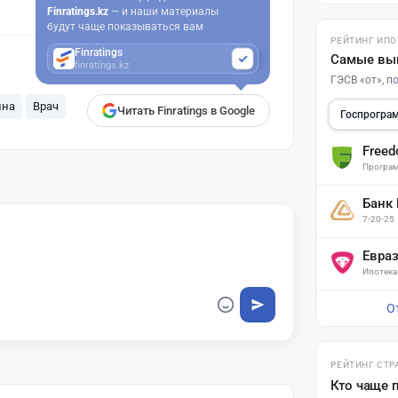
Finratings.kz
— и наши материалы
будут чаще показываться вам
РЕЙТИНГ ИПО
Finratings
Самые вы
finratings.kz
ГЭСВ «от», 
ина
Врач
Читать Finratings в Google
Госпрогра
Free
Програм
Банк
7-20-25
Евра
Ипотека
О
РЕЙТИНГ СТР
Кто чаще 