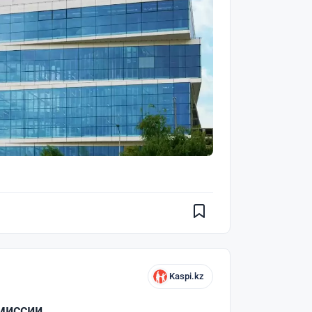
Kaspi.kz
миссии