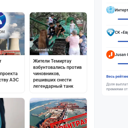
Интер
СК «Ев
Jusan 
Весь рейтин
Доля выплат
премиями от