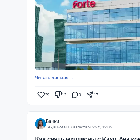
Читать дальше →
29
12
0
17
Банки
Теңіз Боташ
·
7 августа 2026 г., 12:05
Как снять миллионы с Kaspi без ко