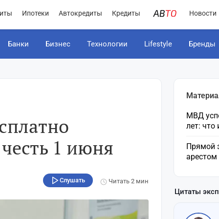
иты
Ипотеки
Автокредиты
Кредиты
Новости
Банки
Бизнес
Технологии
Lifestyle
Бренды
Материа
МВД усп
есплатно
лет: что
 честь 1 июня
Прямой 
арестом
Слушать
Читать
2 мин
Цитаты экс