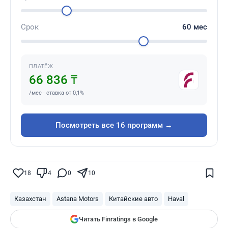
Срок
60
мес
ПЛАТЁЖ
66 836 ₸
/мес · ставка от 0,1%
Посмотреть все 16 программ →
Поставьте галочку рядом с
Finratings.kz
— и наши материалы будут чаще
показываться вам
18
4
0
10
Finratings
finratings.kz
Казахстан
Astana Motors
Китайские авто
Haval
Читать Finratings в Google