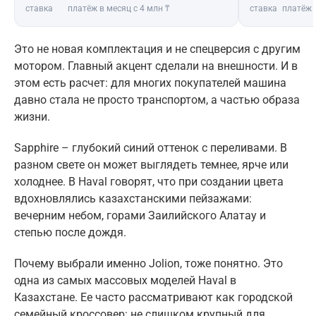
ставка
платёж в месяц с 4 млн ₸
ставка
платёж 
Это не новая комплектация и не спецверсия с другим
мотором. Главный акцент сделали на внешности. И в
этом есть расчет: для многих покупателей машина
давно стала не просто транспортом, а частью образа
жизни.
Sapphire – глубокий синий оттенок с переливами. В
разном свете он может выглядеть темнее, ярче или
холоднее. В Haval говорят, что при создании цвета
вдохновлялись казахстанскими пейзажами:
вечерним небом, горами Заилийского Алатау и
степью после дождя.
Почему выбрали именно Jolion, тоже понятно. Это
одна из самых массовых моделей Haval в
Казахстане. Ее часто рассматривают как городской
семейный кроссовер: не слишком крупный для