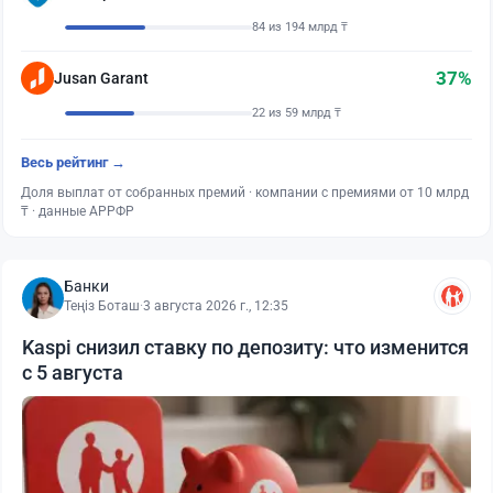
84 из 194 млрд ₸
37%
Jusan Garant
22 из 59 млрд ₸
Весь рейтинг →
Доля выплат от собранных премий · компании с премиями от 10 млрд
₸ · данные АРРФР
Банки
Теңіз Боташ
·
3 августа 2026 г., 12:35
Kaspi снизил ставку по депозиту: что изменится
с 5 августа