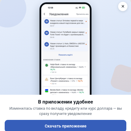
✕
Читать дальше →
27
6
0
1
Банки
Теңіз Боташ
·
4 августа 2026 г., 20:30
Как сохранить экран Kaspi.kz, если приложение
запрещает скриншоты
В приложении удобнее
Изменилась ставка по вкладу, кредиту или курс доллара — вы
сразу получите уведомление
Скачать приложение
Читать дальше →