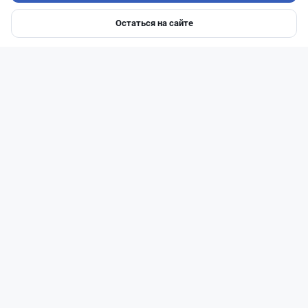
Остаться на сайте
Главная
Депозиты
Ипотеки
Авто
Войти
Меню
51
13
0
21
Новости
Жанна Амирова
·
5 августа 2026 г., 11:54
БЦК меняет плату за счета: новые тарифы
заработают 20 августа
Читать дальше →