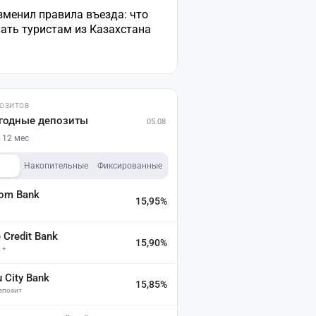
зменил правила въезда: что
ать туристам из Казахстана
ПОЗИТОВ
годные депозиты
05.08
 12 мес
Накопительные
Фиксированные
dom Bank
15,95%
а
Credit Bank
15,90%
 +
u City Bank
15,85%
депозит