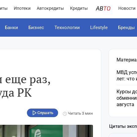
иты
Ипотеки
Автокредиты
Кредиты
Новости
Банки
Бизнес
Технологии
Lifestyle
Бренды
Материа
МВД усп
 еще раз,
лет: что
уда РК
Курсы до
обменни
августа
Слушать
Читать
3 мин
Цитаты экс