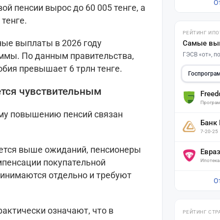
О
 пенсии вырос до 60 005 тенге, а
 тенге.
РЕЙТИНГ ИПО
ные выплаты в 2026 году
Самые вы
ммы. По данным правительства,
ГЭСВ «от», 
обия превышает 6 трлн тенге.
Госпрогра
ется чувствительным
Free
Програм
му повышению пенсий связан
Банк
7-20-25
ется выше ожиданий, пенсионеры
Евра
мпенсации покупательной
Ипотека
ринимаются отдельно и требуют
О
.
актически означают, что в
РЕЙТИНГ СТР