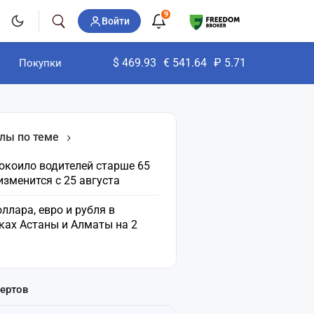
9
Войти
$
469.93
€
541.64
₽
5.71
Покупки
лы по теме
окоило водителей старше 65
 изменится с 25 августа
ллара, евро и рубля в
ках Астаны и Алматы на 2
пертов