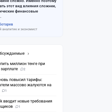
райне сложно. Именно поэтому
ать этот вид влияния сложнее,
сические финансовые
.
ботарев
 аналитик и экономист
обсуждаемые
пить миллион тенге при
 зарплате
2
вновь повысил тарифы:
атели массово жалуются на
н
1
nk вводит новые требования
мщиков
1