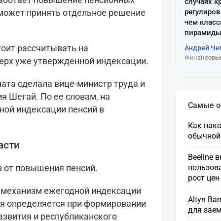
случаях к
регулиров
 может принять отдельное решение
чем клас
пирамиды
тоит рассчитывать на
Андрей Че
Финансовый
ерх уже утвержденной индексации.
ната сделала вице-министр труда и
я Шегай. По ее словам, на
Самые 
ной индексации пенсий в
Как нако
обычной
асти
Beeline 
пользов
з от повышения пенсий.
рост це
 механизм ежегодной индексации
Altyn Ba
я определяется при формировании
для зае
азвития и республиканского