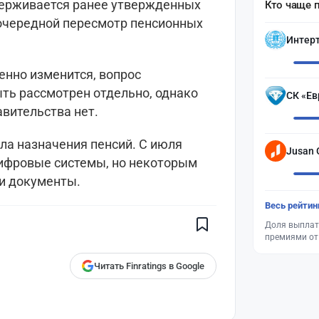
ерживается ранее утвержденных
Кто чаще 
очередной пересмотр пенсионных
Интер
енно изменится, вопрос
ть рассмотрен отдельно, однако
СК «Ев
авительства нет.
ла назначения пенсий. С июля
Jusan 
цифровые системы, но некоторым
Поставьте галочку рядом с
ти документы.
Finratings.kz
— и наши материалы
будут чаще показываться вам
Весь рейтин
Finratings
Доля выплат
finratings.kz
премиями от
Читать Finratings в Google