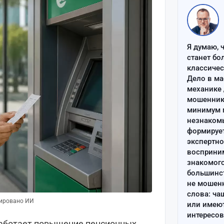
Я думаю, 
станет бо
классиче
Дело в ма
механике 
мошенник 
минимум п
незнаком
формируе
экспертно
восприним
знакомого
большинс
не мошен
слова: ча
рировано ИИ
или имею
интересов
работает повышение пенсионных