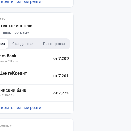
ткрыть полный рейтинг →
ТЕК
годные ипотеки
по типам программ
мма
Стандартная
Партнёрская
dom Bank
от 7,20%
ма «7-20-25»
 ЦентрКредит
от 7,20%
зийский банк
от 7,22%
 «7-20-25»
ткрыть полный рейтинг →
АХОВЫХ