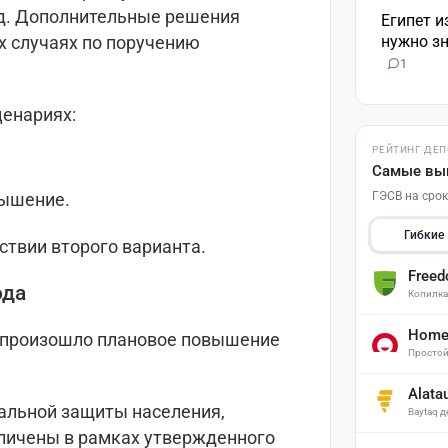
д. Дополнительные решения
Египет и
нужно зн
 случаях по поручению
1
ценариях:
РЕЙТИНГ ДЕ
Самые вы
ГЭСВ на срок
вышение.
Гибкие
ствии второго варианта.
Free
ода
Копилк
Home 
же произошло плановое повышение
Простой
Alata
альной защиты населения,
Baytaq 
личены в рамках утвержденного