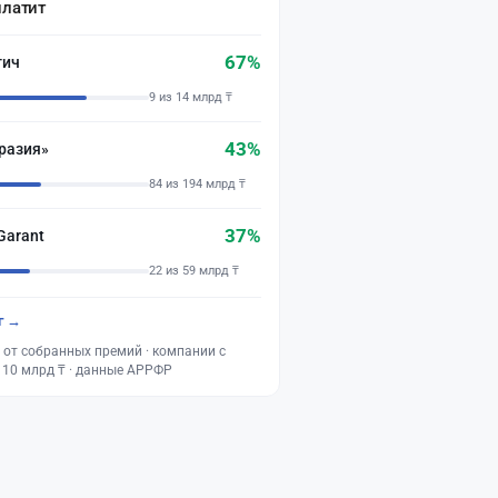
платит
67%
тич
9 из 14 млрд ₸
43%
разия»
84 из 194 млрд ₸
37%
Garant
22 из 59 млрд ₸
г →
 от собранных премий · компании с
 10 млрд ₸ · данные АРРФР