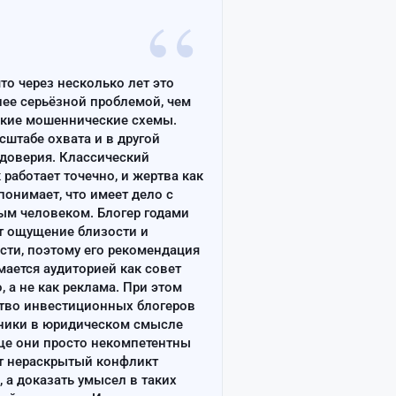
“
что через несколько лет это
лее серьёзной проблемой, чем
ские мошеннические схемы.
сштабе охвата и в другой
доверия. Классический
работает точечно, и жертва как
онимает, что имеет дело с
ым человеком. Блогер годами
т ощущение близости и
сти, поэтому его рекомендация
ается аудиторией как совет
, а не как реклама. При этом
тво инвестиционных блогеров
ники в юридическом смысле
ще они просто некомпетентны
т нераскрытый конфликт
, а доказать умысел в таких