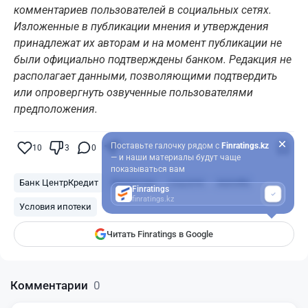
комментариев пользователей в социальных сетях.
Изложенные в публикации мнения и утверждения
принадлежат их авторам и на момент публикации не
были официально подтверждены банком. Редакция не
располагает данными, позволяющими подтвердить
или опровергнуть озвученные пользователями
предположения.
Поставьте галочку рядом с
Finratings.kz
10
3
0
7
— и наши материалы будут чаще
показываться вам
Банк ЦентрКредит
Казахстан
соцсети
жалоба
Finratings
finratings.kz
Условия ипотеки
Читать Finratings в Google
Комментарии
0