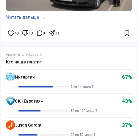
Читать дальше →
40
13
0
11
РЕЙТИНГ СТРАХОВЫХ
Кто чаще платит
67%
Интертич
9 из 14 млрд ₸
43%
СК «Евразия»
84 из 194 млрд ₸
37%
Jusan Garant
22 из 59 млрд ₸