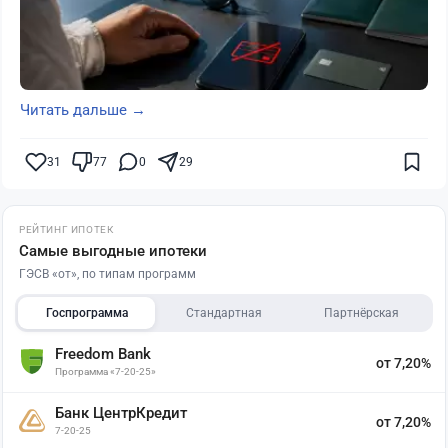
Читать дальше →
31
77
0
29
РЕЙТИНГ ИПОТЕК
Самые выгодные ипотеки
ГЭСВ «от», по типам программ
Госпрограмма
Стандартная
Партнёрская
Freedom Bank
от 7,20%
Программа «7-20-25»
Банк ЦентрКредит
от 7,20%
7-20-25