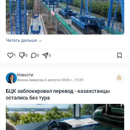
Читать дальше →
1
0
0
0
Новости
Жанна Амирова
·
6 августа 2026 г., 15:29
БЦК заблокировал перевод - казахстанцы
остались без тура