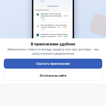
Банки
Теңіз Боташ
·
4 августа 2026 г., 20:30
Как сохранить экран Kaspi.kz, если приложение
запрещает скриншоты
В приложении удобнее
Изменилась ставка по вкладу, кредиту или курс доллара — вы
сразу получите уведомление
Скачать приложение
Остаться на сайте
Главная
Депозиты
Ипотеки
Авто
Войти
Меню
Читать дальше →
50
13
0
21