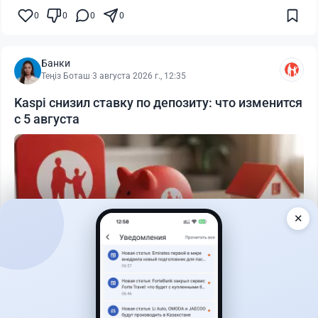
0
0
0
0
Банки
Теңіз Боташ
·
3 августа 2026 г., 12:35
Kaspi снизил ставку по депозиту: что изменится
с 5 августа
✕
Читать дальше →
29
76
0
25