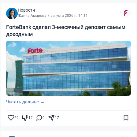
Новости
Жанна Амирова
·
7 августа 2026 г., 14:11
ForteBank сделал 3-месячный депозит самым
доходным
Читать дальше →
29
12
0
17