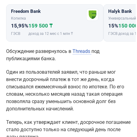
Freedom Bank
Halyk Bank
Копилка
Универсальный
15,95%
159 500 ₸
15%
150 00
ГЭСВ
доход за 12 мес с 1 млн ₸
ГЭСВ
доход за 1
Обсуждение развернулось в
Threads
под
публикациями банка.
Один из пользователей заявил, что раньше мог
внести досрочный платеж в тот же день, когда
списывался ежемесячный взнос по ипотеке. По его
словам, несколько месяцев назад такая операция
позволяла сразу уменьшить основной долг без
дополнительных начислений.
Теперь, как утверждает клиент, досрочное погашение
стало доступно только на следующий день после
даты платежа.