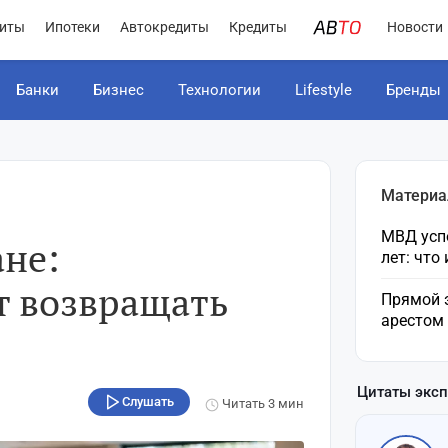
иты
Ипотеки
Автокредиты
Кредиты
Новости
Банки
Бизнес
Технологии
Lifestyle
Бренды
Материа
МВД усп
ане:
лет: что
т возвращать
Прямой 
арестом
Цитаты экс
Слушать
Читать
3 мин