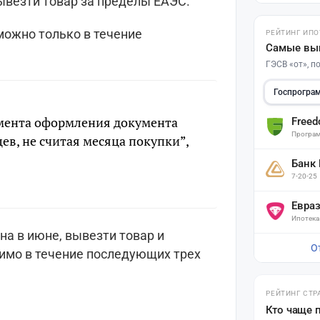
ывезти товар за пределы ЕАЭС.
можно только в течение
РЕЙТИНГ ИПО
Самые вы
ГЭСВ «от», 
Госпрогра
омента оформления документа
Free
Програм
цев, не считая месяца покупки”,
Банк
7-20-25
Евра
Ипотека
а в июне, вывезти товар и
О
димо в течение последующих трех
РЕЙТИНГ СТР
Кто чаще 