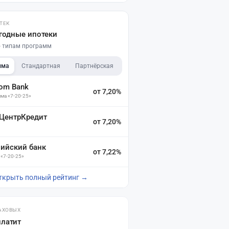
ТЕК
годные ипотеки
по типам программ
мма
Стандартная
Партнёрская
dom Bank
от 7,20%
ма «7-20-25»
 ЦентрКредит
от 7,20%
зийский банк
от 7,22%
 «7-20-25»
ткрыть полный рейтинг →
АХОВЫХ
платит