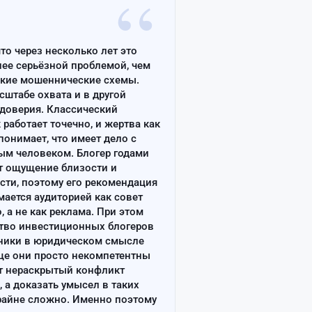
“
что через несколько лет это
лее серьёзной проблемой, чем
ские мошеннические схемы.
сштабе охвата и в другой
доверия. Классический
работает точечно, и жертва как
онимает, что имеет дело с
ым человеком. Блогер годами
т ощущение близости и
сти, поэтому его рекомендация
ается аудиторией как совет
, а не как реклама. При этом
тво инвестиционных блогеров
ники в юридическом смысле
ще они просто некомпетентны
т нераскрытый конфликт
, а доказать умысел в таких
райне сложно. Именно поэтому