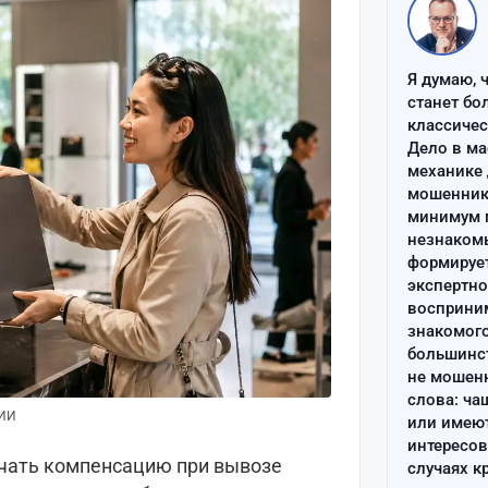
Я думаю, 
станет бо
классиче
Дело в ма
механике 
мошенник 
минимум п
незнаком
формируе
экспертно
восприним
знакомого
большинс
не мошен
слова: ча
 ИИ
или имею
интересов
учать компенсацию при вывозе
случаях к