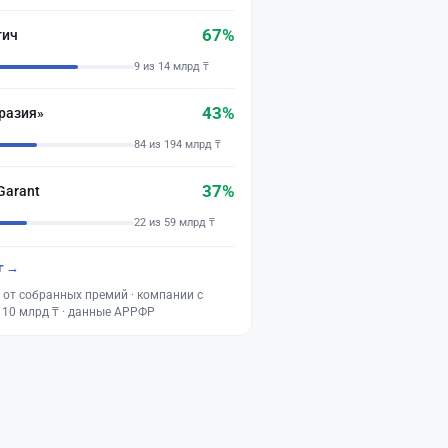
67%
тич
9 из 14 млрд ₸
43%
разия»
84 из 194 млрд ₸
37%
Garant
22 из 59 млрд ₸
г →
 от собранных премий · компании с
 10 млрд ₸ · данные АРРФР