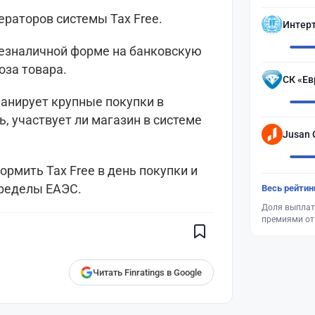
раторов системы Tax Free.
Интер
безналичной форме на банковскую
оза товара.
СК «Ев
ланирует крупные покупки в
ь, участвует ли магазин в системе
Jusan 
рмить Tax Free в день покупки и
Поставьте галочку рядом с
пределы ЕАЭС.
Весь рейтин
Finratings.kz
— и наши материалы
будут чаще показываться вам
Доля выплат
премиями от
Finratings
finratings.kz
Читать Finratings в Google