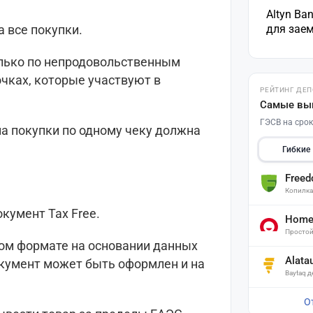
Altyn Ba
для зае
а все покупки.
лько по непродовольственным
чках, которые участвуют в
РЕЙТИНГ ДЕ
Самые вы
ГЭСВ на срок
а покупки по одному чеку должна
Гибкие
Free
Копилк
кумент Tax Free.
Home 
Простой
ном формате на основании данных
Alata
окумент может быть оформлен и на
Baytaq 
О