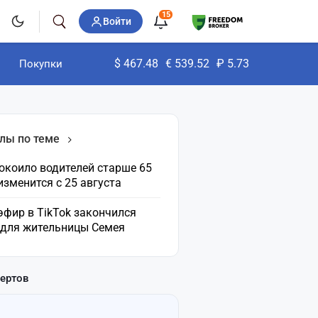
15
Войти
$
467.48
€
539.52
₽
5.73
Покупки
лы по теме
окоило водителей старше 65
 изменится с 25 августа
эфир в TikTok закончился
 для жительницы Семея
пертов