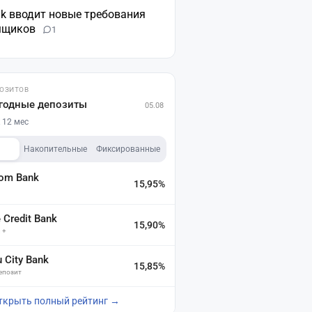
nk вводит новые требования
мщиков
1
ПОЗИТОВ
годные депозиты
05.08
 12 мес
Накопительные
Фиксированные
dom Bank
15,95%
а
Credit Bank
15,90%
 +
u City Bank
15,85%
депозит
ткрыть полный рейтинг →