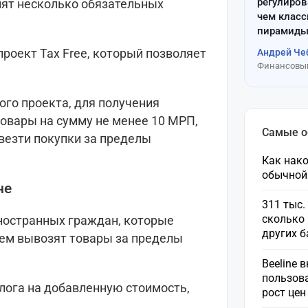
регулиров
нят несколько обязательных
чем клас
пирамиды
роект Tax Free, который позволяет
Андрей Че
Финансовый
ого проекта, для получения
овары на сумму не менее 10 МРП,
Самые 
везти покупки за пределы
Как нако
обычной
не
311 тыс.
сколько 
иностранных граждан, которые
других 
тем вывозят товары за пределы
Beeline 
пользов
лога на добавленную стоимость,
рост це