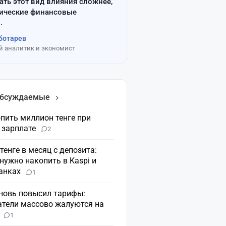
ать этот вид влияния сложнее,
сические финансовые
.
ботарев
 аналитик и экономист
обсуждаемые
пить миллион тенге при
 зарплате
2
 тенге в месяц с депозита:
нужно накопить в Kaspi и
банках
1
вновь повысил тарифы:
атели массово жалуются на
н
1