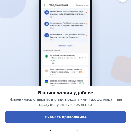
0
0
0
0
Новости
Жанна Амирова
·
7 августа 2026 г., 16:11
Home Credit Bank урезал ставки по депозитам
В приложении удобнее
Изменилась ставка по вкладу, кредиту или курс доллара — вы
сразу получите уведомление
Читать дальше →
Скачать приложение
14
51
0
23