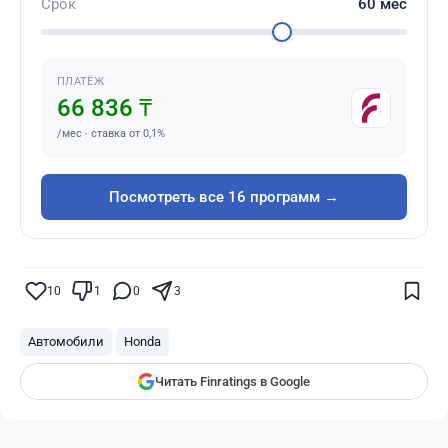
Срок
60
мес
ПЛАТЁЖ
66 836 ₸
/мес · ставка от 0,1%
Посмотреть все 16 программ →
Поставьте галочку рядом с
Finratings.kz
— и наши материалы будут чаще
показываться вам
10
1
0
3
Finratings
finratings.kz
Автомобили
Honda
Читать Finratings в Google