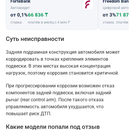
ForteBank
Freedom Ban
Автокредит
Цифровой авто
от 0,1%
66 836 ₸
от 3%
71 87
ставка
платёж в месяц с 4 млн ₸
ставка
платёж 
Суть неисправности
Задняя подрамная конструкция автомобиля может
корродировать в точках крепления элементов
подвески. В этих местах высокая концентрация
нагрузок, поэтому коррозия становится критичной.
При прогрессировании коррозии возможен отказ
компонентов задней подвески, включая задний
рычаг (rear control arm). После такого отказа
управляемость автомобиля ухудшается, что
повышает риск ДТП.
Какие модели попали под отзыв