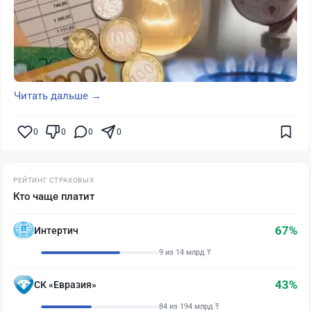
Читать дальше →
0
0
0
0
РЕЙТИНГ СТРАХОВЫХ
Кто чаще платит
67%
Интертич
9 из 14 млрд ₸
43%
СК «Евразия»
84 из 194 млрд ₸