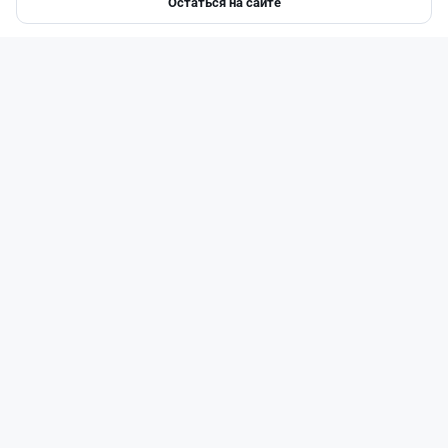
Остаться на сайте
Главная
Депозиты
Ипотеки
Авто
Войти
Меню
Новости
Жанна Амирова
·
7 августа 2026 г., 17:23
В Казахстане начали охоту на водителей с
фальшивыми номерами из России
Читать дальше →
1
0
0
0