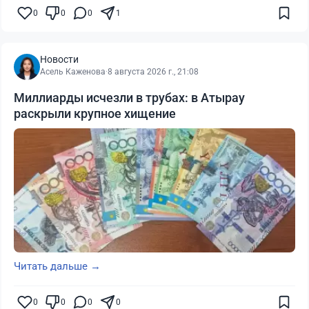
0
0
0
1
Новости
Асель Каженова
·
8 августа 2026 г., 21:08
Миллиарды исчезли в трубах: в Атырау
раскрыли крупное хищение
Читать дальше →
0
0
0
0