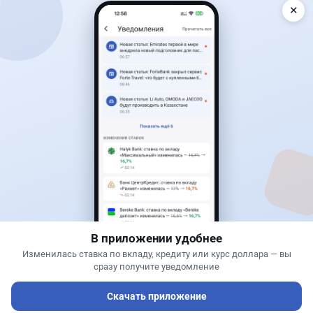
✕
Читать дальше →
22
15
0
15
Новости
Асель Каженова
·
8 августа 2026 г., 16:00
Wildberries предложили перенести часть
складов из России в Кыргызстан
В приложении удобнее
Изменилась ставка по вкладу, кредиту или курс доллара — вы
сразу получите уведомление
Скачать приложение