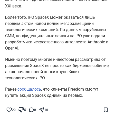
XXI века.
Более того, IPO SpaceX может оказаться лишь
первым актом новой волны мегаразмещений
технологических компаний. По данным зарубежных
СМИ, конфиденциальные заявки на IPO уже подали
разработчики искусственного интеллекта Anthropic и
OpenAI.
Именно поэтому многие инвесторы рассматривают
размещение SpaceX не просто как биржевое событие,
а как начало новой эпохи крупнейших
технологических IPO.
Ранее
сообщалось
, что клиенты Freedom смогут
купить акции SpaceX одними из первых.
Поставьте галочку рядом с
Finratings.kz
— и наши материалы будут чаще
показываться вам
20
5
0
10