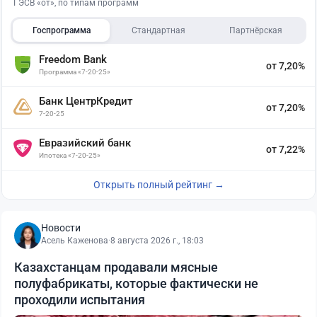
ГЭСВ «от», по типам программ
Госпрограмма
Стандартная
Партнёрская
Freedom Bank
от 7,20%
Программа «7-20-25»
Банк ЦентрКредит
от 7,20%
7-20-25
Евразийский банк
от 7,22%
Ипотека «7-20-25»
Открыть полный рейтинг →
Новости
Асель Каженова
·
8 августа 2026 г., 18:03
Казахстанцам продавали мясные
полуфабрикаты, которые фактически не
проходили испытания