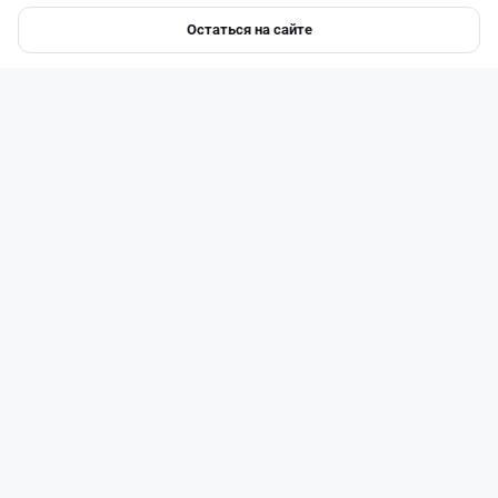
Остаться на сайте
Главная
Депозиты
Ипотеки
Авто
Войти
Меню
Читать дальше →
1
0
0
0
Новости
Асель Каженова
·
8 августа 2026 г., 15:03
Сотни лекарств подешевели в Казахстане:
какие препараты попали в список