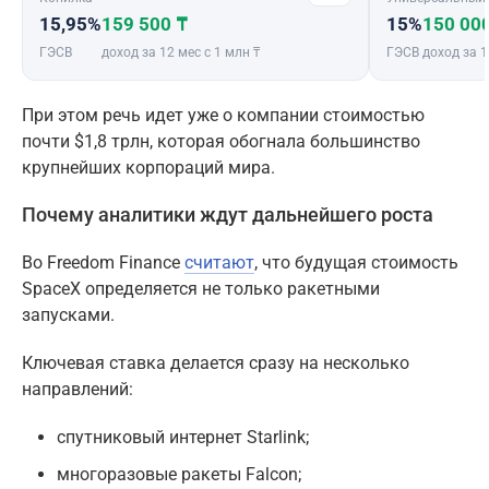
15,95%
159 500 ₸
15%
150 00
ГЭСВ
доход за 12 мес с 1 млн ₸
ГЭСВ
доход за 1
При этом речь идет уже о компании стоимостью
почти $1,8 трлн, которая обогнала большинство
крупнейших корпораций мира.
Почему аналитики ждут дальнейшего роста
Во Freedom Finance
считают
, что будущая стоимость
SpaceX определяется не только ракетными
запусками.
Ключевая ставка делается сразу на несколько
направлений:
спутниковый интернет Starlink;
многоразовые ракеты Falcon;