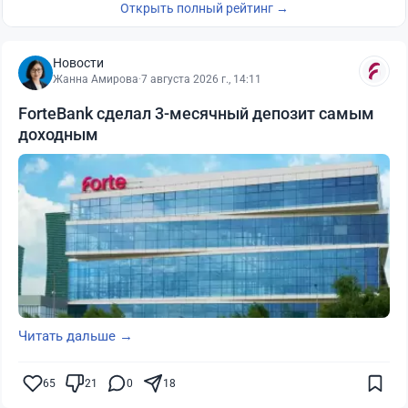
Открыть полный рейтинг →
Новости
Жанна Амирова
·
7 августа 2026 г., 14:11
ForteBank сделал 3-месячный депозит самым
доходным
Читать дальше →
65
21
0
18