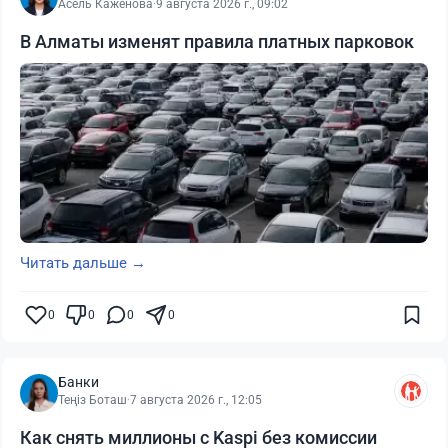
Асель Каженова
·
9 августа 2026 г., 09:02
В Алматы изменят правила платных парковок
Читать дальше →
0
0
0
0
Банки
Теңіз Боташ
·
7 августа 2026 г., 12:05
Как снять миллионы с Kaspi без комиссии