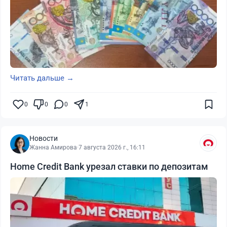
Читать дальше →
0
0
0
1
Новости
Жанна Амирова
·
7 августа 2026 г., 16:11
Home Credit Bank урезал ставки по депозитам