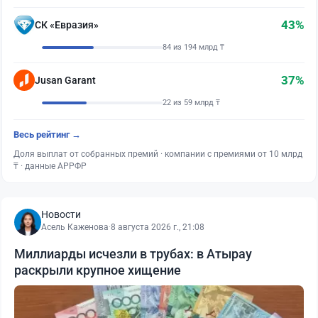
43%
СК «Евразия»
84 из 194 млрд ₸
37%
Jusan Garant
22 из 59 млрд ₸
Весь рейтинг →
Доля выплат от собранных премий · компании с премиями от 10 млрд
₸ · данные АРРФР
Новости
Асель Каженова
·
8 августа 2026 г., 21:08
Миллиарды исчезли в трубах: в Атырау
раскрыли крупное хищение