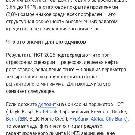
3,6% до 14,1%, а стартовое покрытие провизиями
(2,8%) самое низкое среди всех портфелей — это
структурная особенность обеспеченных залогом
кредитов, а не признак низкого качества.
Что это значит для вкладчиков
Результаты НСТ 2025 подтверждают, что при
стрессовом сценарии — рецессия, дешёвая нефть,
рост ставок, ослабление тенге — банки из периметра
тестирования сохраняют капитал выше
регуляторного минимума. Для вкладчика это
означает следующее.
Если держите
депозит
ы в банках из периметра НСТ
(Halyk, Kaspi,
ForteBank
, Евразийский, Freedom, Bereke,
Bank RBK
, БЦК, Home Credit,
Нурбанк
,
Alatau City Bank
),
то все вклады физических лиц в пределах
гарантированного лимита КФГД защищены вне