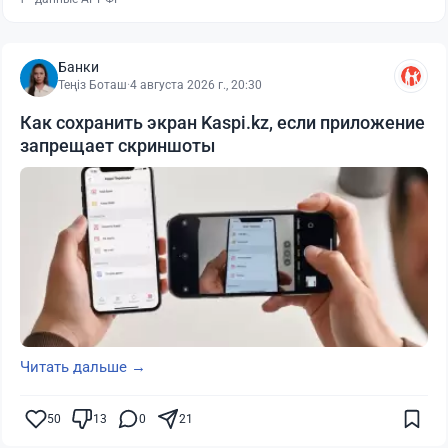
Банки
Теңіз Боташ
·
4 августа 2026 г., 20:30
Как сохранить экран Kaspi.kz, если приложение
запрещает скриншоты
Читать дальше →
50
13
0
21