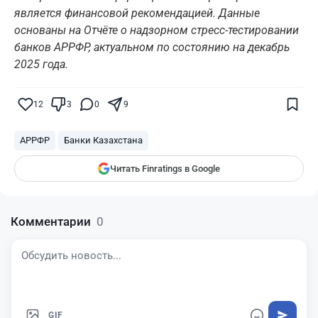
является финансовой рекомендацией. Данные
основаны на Отчёте о надзорном стресс-тестировании
банков АРРФР, актуальном по состоянию на декабрь
2025 года.
Поставьте галочку рядом с
Finratings.kz
— и наши материалы будут чаще
показываться вам
12
3
0
9
Finratings
finratings.kz
АРРФР
Банки Казахстана
Читать Finratings в Google
Комментарии
0
GIF