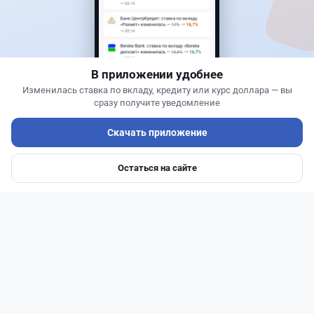
Казахстанцам напомнили, кто может получить
государственные выплаты в 2026 год
В приложении удобнее
Изменилась ставка по вкладу, кредиту или курс доллара — вы
сразу получите уведомление
Скачать приложение
Остаться на сайте
Главная
Депозиты
Ипотеки
Авто
Войти
Меню
Читать дальше →
0
1
0
0
Новости
Жанна Амирова
·
5 августа 2026 г., 13:16