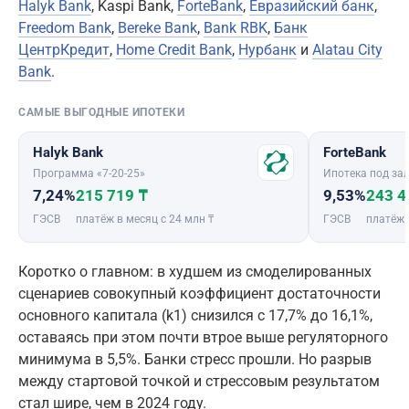
Halyk Bank
, Kaspi Bank,
ForteBank
,
Евразийский банк
,
Freedom Bank
,
Bereke Bank
,
Bank RBK
,
Банк
ЦентрКредит
,
Home Credit Bank
,
Нурбанк
и
Alatau City
Bank
.
САМЫЕ ВЫГОДНЫЕ ИПОТЕКИ
Halyk Bank
ForteBank
Программа «7-20-25»
Ипотека под зал
7,24%
215 719 ₸
9,53%
243 4
ГЭСВ
платёж в месяц с 24 млн ₸
ГЭСВ
платёж 
Коротко о главном: в худшем из смоделированных
сценариев совокупный коэффициент достаточности
основного капитала (k1) снизился с 17,7% до 16,1%,
оставаясь при этом почти втрое выше регуляторного
минимума в 5,5%. Банки стресс прошли. Но разрыв
между стартовой точкой и стрессовым результатом
стал шире, чем в 2024 году.