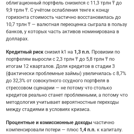
облигационный портфель снизился с 11,3 трлн ₸ до
9,9 трлн ₸. С учётом ослабления тенге к концу
горизонта стоимость частично восстановилась до
10,7 трлн ₸ — валютная переоценка сыграла в пользу
банков, у которых часть активов номинирована в
долларах.
Кредитный риск
снизил k1 на
1,3 п.п.
Провизии по
портфелям выросли с 2,3 трлн ₸ до 5,8 трлн ₸ по
итогам 12 кварталов. Доля кредитов в стадии 3
(фактически проблемные займы) увеличилась с 8,7%
до 32,3% от совокупного ссудного портфеля в
стрессовом сценарии — не потому что столько
кредитов реально станет проблемными, а потому что
методология учитывает вероятностные переходы
между стадиями в условиях кризиса.
Процентные и комиссионные доходы
частично
компенсировали потери — плюс
1,4 п.п.
к капиталу.