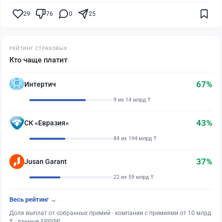
29
76
0
25
РЕЙТИНГ СТРАХОВЫХ
Кто чаще платит
67%
Интертич
9 из 14 млрд ₸
43%
СК «Евразия»
84 из 194 млрд ₸
37%
Jusan Garant
22 из 59 млрд ₸
Весь рейтинг →
Доля выплат от собранных премий · компании с премиями от 10 млрд
₸ · данные АРРФР