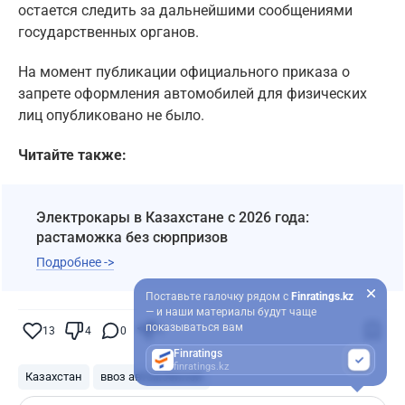
остается следить за дальнейшими сообщениями
государственных органов.
На момент публикации официального приказа о
запрете оформления автомобилей для физических
лиц опубликовано не было.
Читайте также:
Электрокары в Казахстане с 2026 года:
растаможка без сюрпризов
Подробнее ->
Поставьте галочку рядом с
Finratings.kz
— и наши материалы будут чаще
показываться вам
13
4
0
9
Finratings
finratings.kz
Казахстан
ввоз автомобилей