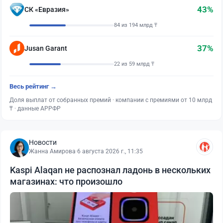
43%
СК «Евразия»
84 из 194 млрд ₸
37%
Jusan Garant
22 из 59 млрд ₸
Весь рейтинг →
Доля выплат от собранных премий · компании с премиями от 10 млрд
₸ · данные АРРФР
Новости
Жанна Амирова
·
6 августа 2026 г., 11:35
Kaspi Alaqan не распознал ладонь в нескольких
магазинах: что произошло