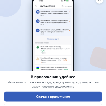
Читать дальше →
50
13
0
21
Банки
Теңіз Боташ
·
5 августа 2026 г., 13:10
Alatau City Bank разыгрывает 33 млн тенге:
какие условия скрываются в правилах акции
В приложении удобнее
Изменилась ставка по вкладу, кредиту или курс доллара — вы
сразу получите уведомление
Скачать приложение