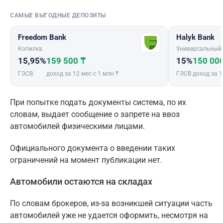
САМЫЕ ВЫГОДНЫЕ ДЕПОЗИТЫ
Freedom Bank
Halyk Bank
Копилка
Универсальный
15,95%
159 500 ₸
15%
150 00
ГЭСВ
доход за 12 мес с 1 млн ₸
ГЭСВ
доход за 1
При попытке подать документы система, по их
словам, выдает сообщение о запрете на ввоз
автомобилей физическими лицами.
Официального документа о введении таких
ограничений на момент публикации нет.
Автомобили остаются на складах
По словам брокеров, из-за возникшей ситуации часть
автомобилей уже не удается оформить, несмотря на