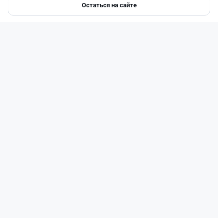
Остаться на сайте
Главная
Депозиты
Ипотеки
Авто
Войти
Меню
Читать дальше →
93
30
0
28
Новости
Жанна Амирова
·
6 августа 2026 г., 10:56
Займы под 120%: подпольного кредитора
осудили в Казахстане