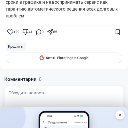
сроки в графике и не воспринимать сервис как
гарантию автоматического решения всех долговых
проблем.
Поставьте галочку рядом с
Finratings.kz
— и наши материалы будут чаще
показываться вам
129
41
0
85
Finratings
finratings.kz
Кредиты
Читать Finratings в Google
Комментарии
0
✕
GIF