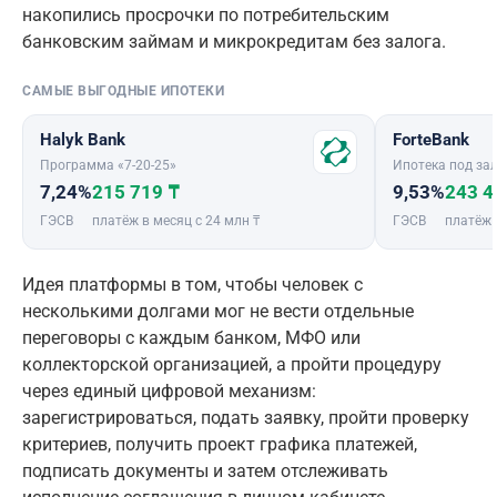
накопились просрочки по потребительским
банковским займам и микрокредитам без залога.
САМЫЕ ВЫГОДНЫЕ ИПОТЕКИ
Halyk Bank
ForteBank
Программа «7-20-25»
Ипотека под зал
7,24%
215 719 ₸
9,53%
243 4
ГЭСВ
платёж в месяц с 24 млн ₸
ГЭСВ
платёж 
Идея платформы в том, чтобы человек с
несколькими долгами мог не вести отдельные
переговоры с каждым банком, МФО или
коллекторской организацией, а пройти процедуру
через единый цифровой механизм:
зарегистрироваться, подать заявку, пройти проверку
критериев, получить проект графика платежей,
подписать документы и затем отслеживать