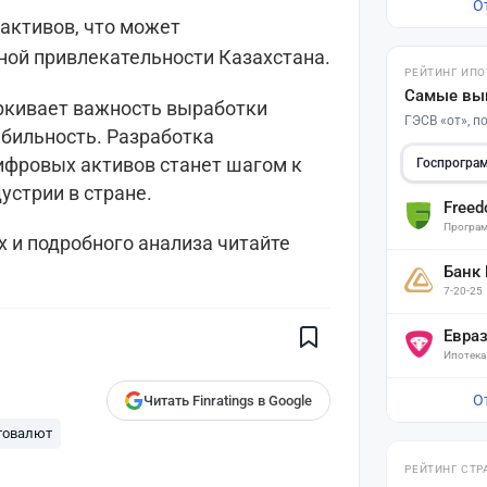
О
активов, что может
ной привлекательности Казахстана.
РЕЙТИНГ ИПО
Самые вы
ркивает важность выработки
ГЭСВ «от», 
абильность. Разработка
ифровых активов станет шагом к
Госпрогра
устрии в стране.
Free
Програм
 и подробного анализа читайте
Поставьте галочку рядом с
Банк
Finratings.kz
— и наши материалы
7-20-25
будут чаще показываться вам
Finratings
Евра
finratings.kz
Ипотека
О
Читать Finratings в Google
товалют
РЕЙТИНГ СТР