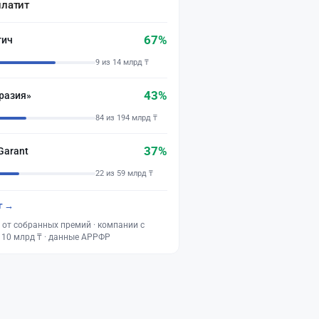
платит
67%
тич
9 из 14 млрд ₸
43%
разия»
84 из 194 млрд ₸
37%
Garant
22 из 59 млрд ₸
г →
 от собранных премий · компании с
 10 млрд ₸ · данные АРРФР