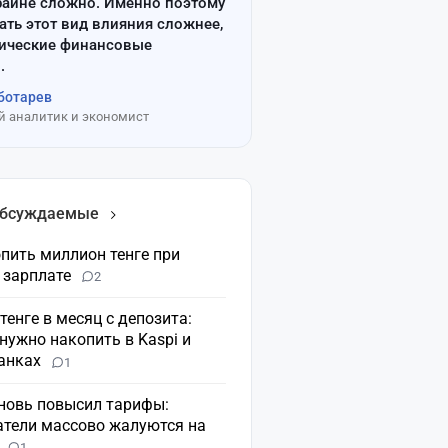
райне сложно. Именно поэтому
ать этот вид влияния сложнее,
сические финансовые
.
ботарев
 аналитик и экономист
обсуждаемые
пить миллион тенге при
 зарплате
2
 тенге в месяц с депозита:
нужно накопить в Kaspi и
банках
1
вновь повысил тарифы:
атели массово жалуются на
н
1