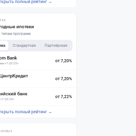
ткрыть полный рейтинг →
ТЕК
годные ипотеки
по типам программ
мма
Стандартная
Партнёрская
dom Bank
от 7,20%
ма «7-20-25»
 ЦентрКредит
от 7,20%
зийский банк
от 7,22%
 «7-20-25»
ткрыть полный рейтинг →
АХОВЫХ