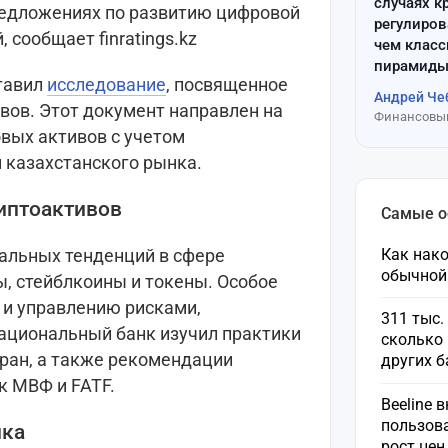
случаях к
предложениях по развитию цифровой
регулиров
 сообщает finratings.kz
чем клас
пирамиды
тавил
исследование
, посвященное
Андрей Че
вов. Этот документ направлен на
Финансовый
вых активов с учетом
 казахстанского рынка.
иптоактивов
Самые 
Как нако
альных тенденций в сфере
обычной
, стейблкоины и токены. Особое
 и управлению рисками,
311 тыс.
ациональный банк изучил практики
сколько 
ран, а также рекомендации
других 
к МВФ и FATF.
Beeline 
пользов
нка
рост це