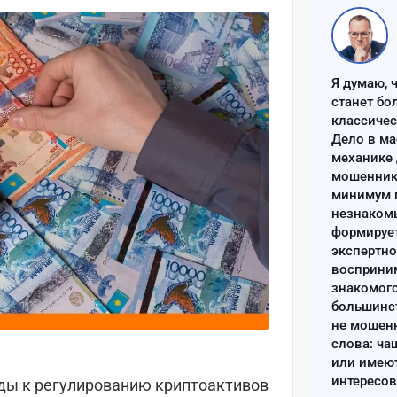
Я думаю, 
станет бо
классиче
Дело в ма
механике 
мошенник 
минимум п
незнаком
формируе
экспертно
восприним
знакомого
большинс
не мошен
слова: ча
или имею
интересов
ды к регулированию криптоактивов