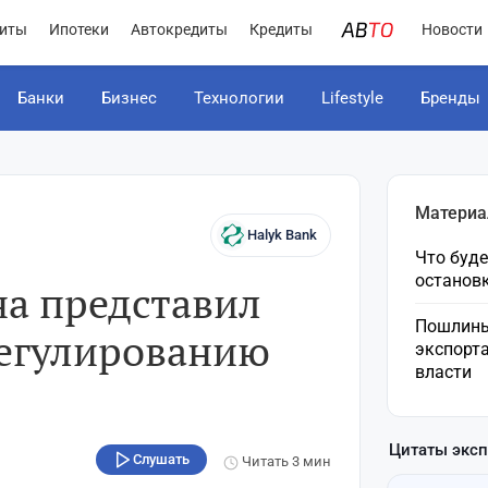
иты
Ипотеки
Автокредиты
Кредиты
Новости
Банки
Бизнес
Технологии
Lifestyle
Бренды
Материа
Halyk Bank
Что буде
остановк
на представил
Пошлины
регулированию
экспорта
власти
Цитаты экс
Слушать
Читать
3 мин