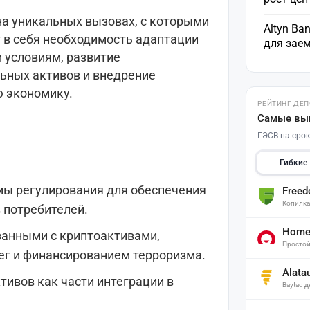
на уникальных вызовах, с которыми
Altyn Ba
 в себя необходимость адаптации
для зае
 условиям, развитие
ьных активов и внедрение
ю экономику.
РЕЙТИНГ ДЕ
Самые вы
ГЭСВ на срок
Гибкие
мы регулирования для обеспечения
Free
Копилк
 потребителей.
Home 
занными с криптоактивами,
Простой
ег и финансированием терроризма.
Alata
ивов как части интеграции в
Baytaq 