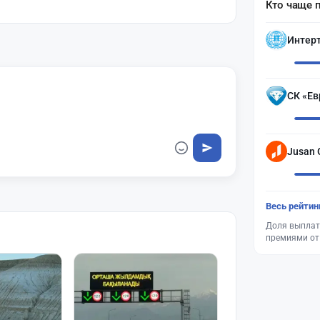
Кто чаще 
Интер
СК «Ев
Jusan 
Весь рейтин
Доля выплат
премиями от