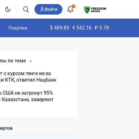
1
Войти
$
469.85
€
542.16
₽
5.78
Покупки
лы по теме
т с курсом тенге из-за
и КТК, ответил Нацбанк
 США не затронут 95%
 Казахстана, заверяют
пертов