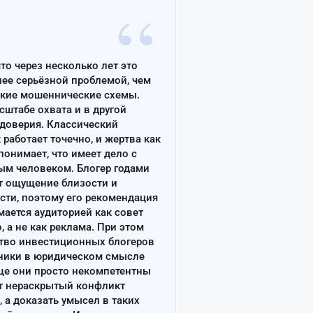
“
что через несколько лет это
лее серьёзной проблемой, чем
ские мошеннические схемы.
сштабе охвата и в другой
доверия. Классический
работает точечно, и жертва как
онимает, что имеет дело с
ым человеком. Блогер годами
т ощущение близости и
сти, поэтому его рекомендация
ается аудиторией как совет
, а не как реклама. При этом
тво инвестиционных блогеров
ники в юридическом смысле
ще они просто некомпетентны
т нераскрытый конфликт
, а доказать умысел в таких