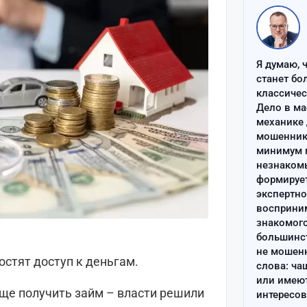
Я думаю, 
станет бо
классиче
Дело в ма
механике 
мошенник 
минимум п
незнаком
формируе
экспертно
восприним
знакомого
большинс
не мошен
стят доступ к деньгам.
слова: ча
или имею
още получить займ – власти решили
интересов