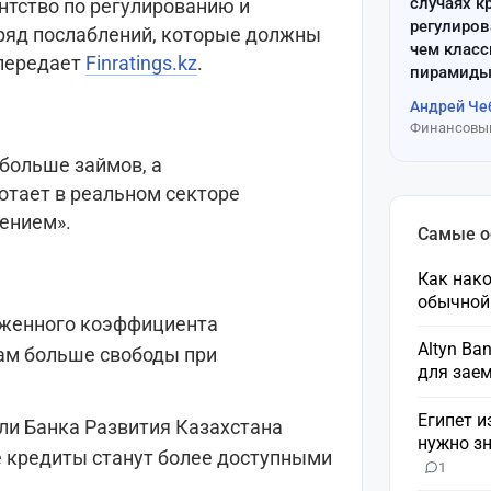
случаях к
нтство по регулированию и
регулиров
ряд послаблений, которые должны
чем клас
передает
Finratings.kz
.
пирамиды
Андрей Че
Финансовый
больше займов, а
ботает в реальном секторе
чением».
Самые 
Как нако
обычной
ниженного коэффициента
Altyn Ba
кам больше свободы при
для зае
Египет и
ли Банка Развития Казахстана
нужно зн
е кредиты станут более доступными
1