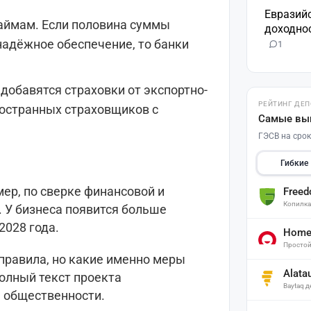
Евразий
аймам. Если половина суммы
доходнос
надёжное обеспечение, то банки
1
добавятся страховки от экспортно-
РЕЙТИНГ ДЕ
ностранных страховщиков с
Самые вы
ГЭСВ на срок
Гибкие
ер, по сверке финансовой и
Free
Копилк
 У бизнеса появится больше
2028 года.
Home 
Простой
правила, но какие именно меры
Alata
олный текст проекта
Baytaq 
 общественности.