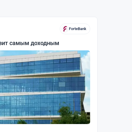
ForteBank
озит самым доходным