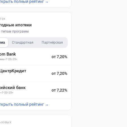
ткрыть полный рейтинг →
ТЕК
годные ипотеки
по типам программ
мма
Стандартная
Партнёрская
dom Bank
от 7,20%
ма «7-20-25»
 ЦентрКредит
от 7,20%
зийский банк
от 7,22%
 «7-20-25»
ткрыть полный рейтинг →
АХОВЫХ