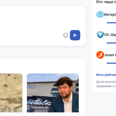
Кто чаще 
Интер
СК «Ев
Jusan 
Весь рейтин
Доля выплат
премиями от