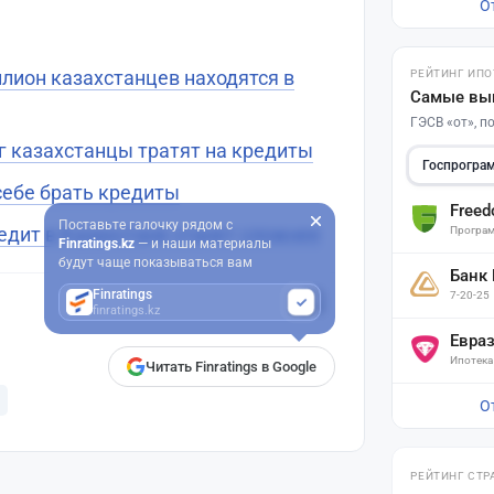
О
ллион казахстанцев находятся в
РЕЙТИНГ ИПО
Самые вы
ГЭСВ «от», 
 казахстанцы тратят на кредиты
Госпрогра
себе брать кредиты
Free
Поставьте галочку рядом с
едит в Казахстане станет сложнее
Програм
Finratings.kz
— и наши материалы
будут чаще показываться вам
Банк
Finratings
7-20-25
finratings.kz
Евра
Ипотека
Читать Finratings в Google
О
РЕЙТИНГ СТР