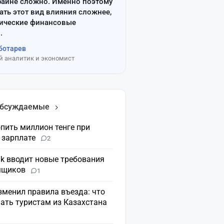
райне сложно. Именно поэтому
ать этот вид влияния сложнее,
сические финансовые
.
ботарев
 аналитик и экономист
обсуждаемые
пить миллион тенге при
 зарплате
2
nk вводит новые требования
мщиков
1
зменил правила въезда: что
ать туристам из Казахстана