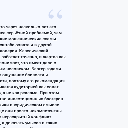
“
что через несколько лет это
лее серьёзной проблемой, чем
ские мошеннические схемы.
сштабе охвата и в другой
доверия. Классический
работает точечно, и жертва как
онимает, что имеет дело с
ым человеком. Блогер годами
т ощущение близости и
сти, поэтому его рекомендация
ается аудиторией как совет
, а не как реклама. При этом
тво инвестиционных блогеров
ники в юридическом смысле
ще они просто некомпетентны
т нераскрытый конфликт
, а доказать умысел в таких