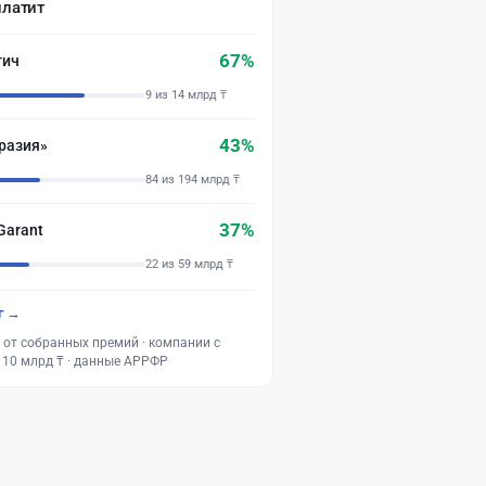
платит
67%
тич
9 из 14 млрд ₸
43%
разия»
84 из 194 млрд ₸
37%
Garant
22 из 59 млрд ₸
г →
 от собранных премий · компании с
 10 млрд ₸ · данные АРРФР