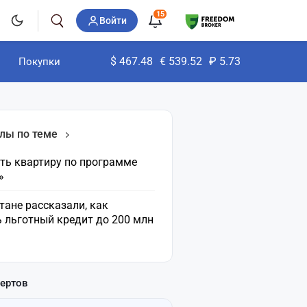
15
Войти
$
467.48
€
539.52
₽
5.73
Покупки
лы по теме
ить квартиру по программе
»
тане рассказали, как
 льготный кредит до 200 млн
пертов