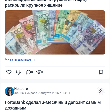
раскрыли крупное хищение
Читать дальше →
0
0
0
0
Новости
Жанна Амирова
·
7 августа 2026 г., 14:11
ForteBank сделал 3-месячный депозит самым
доходным