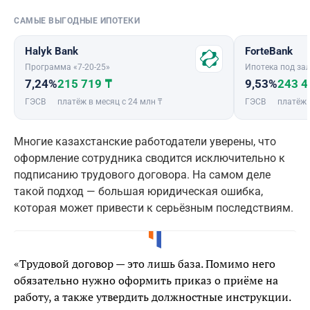
САМЫЕ ВЫГОДНЫЕ ИПОТЕКИ
Halyk Bank
ForteBank
Программа «7-20-25»
Ипотека под зал
7,24%
215 719 ₸
9,53%
243 4
ГЭСВ
платёж в месяц с 24 млн ₸
ГЭСВ
платёж 
Многие казахстанские работодатели уверены, что
оформление сотрудника сводится исключительно к
подписанию трудового договора. На самом деле
такой подход — большая юридическая ошибка,
которая может привести к серьёзным последствиям.
«Трудовой договор — это лишь база. Помимо него
обязательно нужно оформить приказ о приёме на
работу, а также утвердить должностные инструкции.