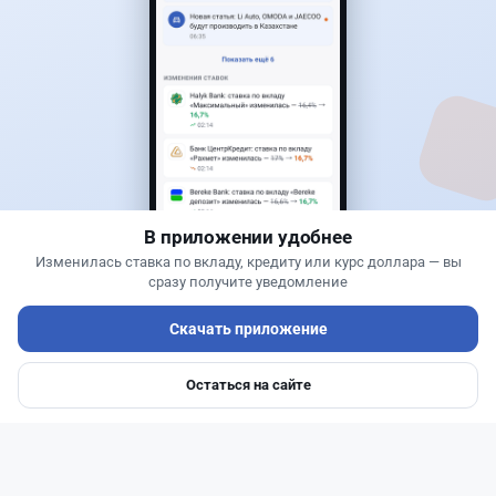
40
13
0
11
Новости
Жанна Амирова
·
7 августа 2026 г., 14:32
Сервисы ВТБ не будут работать почти пять
часов
В приложении удобнее
Изменилась ставка по вкладу, кредиту или курс доллара — вы
сразу получите уведомление
Скачать приложение
Остаться на сайте
Главная
Депозиты
Ипотеки
Авто
Войти
Меню
Читать дальше →
0
0
0
0