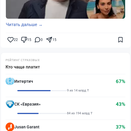
Читать дальше →
22
15
0
15
РЕЙТИНГ СТРАХОВЫХ
Кто чаще платит
67%
Интертич
9 из 14 млрд ₸
43%
СК «Евразия»
84 из 194 млрд ₸
37%
Jusan Garant