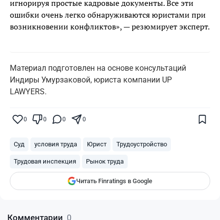
игнорируя простые кадровые документы. Все эти
ошибки очень легко обнаруживаются юристами при
возникновении конфликтов», — резюмирует эксперт.
Материал подготовлен на основе консультаций
Индиры Умурзаковой, юриста компании UP
LAWYERS.
Поставьте галочку рядом с
Finratings.kz
0
0
0
0
— и наши материалы будут чаще
показываться вам
Суд
условия труда
Юрист
Трудоустройство
Finratings
finratings.kz
Трудовая инспекция
Рынок труда
Читать Finratings в Google
Комментарии
0