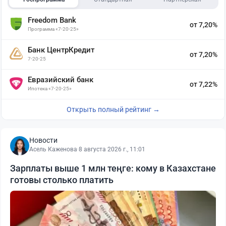
Freedom Bank
от 7,20%
Программа «7-20-25»
Банк ЦентрКредит
от 7,20%
7-20-25
Евразийский банк
от 7,22%
Ипотека «7-20-25»
Открыть полный рейтинг →
Новости
Асель Каженова
·
8 августа 2026 г., 11:01
Зарплаты выше 1 млн теңге: кому в Казахстане
готовы столько платить