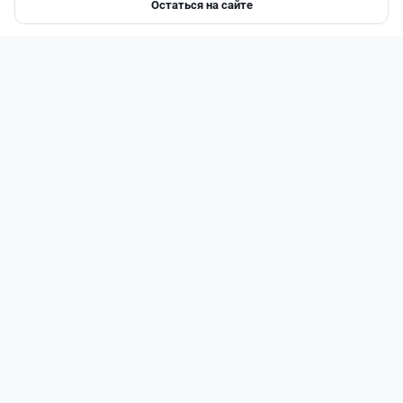
Остаться на сайте
Главная
Депозиты
Ипотеки
Авто
Войти
Меню
Читать дальше →
14
51
0
23
Новости
Жанна Амирова
·
7 августа 2026 г., 16:52
Той в минус: почему свадьба в Казахстане
больше не окупается
Читать дальше →