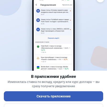
Читать дальше →
40
13
0
11
Новости
Жанна Амирова
·
7 августа 2026 г., 16:11
Home Credit Bank урезал ставки по депозитам
В приложении удобнее
Изменилась ставка по вкладу, кредиту или курс доллара — вы
сразу получите уведомление
Скачать приложение