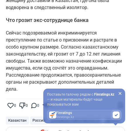
женщину доставили в Казахстан, где она была
водворена в следственный изолятор.
Что грозит экс-сотруднице банка
Сейчас подозреваемой инкриминируется
преступление по статье о присвоении и растрате в
особо крупном размере. Согласно казахстанскому
законодательству, ей грозит от 7 до 12 лет лишения
свободы. Также возможно назначение конфискации
имущества, если суд сочтёт это оправданным.
Расследование продолжается, правоохранительные
органы не раскрывают дополнительных деталей
дела.
Поставьте галочку рядом с
Finratings.kz
— и наши материалы будут чаще
показываться вам
0
0
0
0
Finratings
finratings.kz
Казахстан
Россия
уголовная ответственность
Деньги