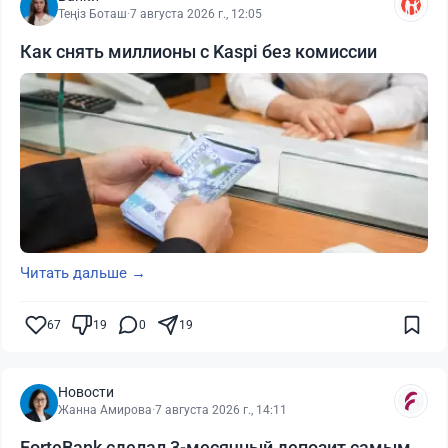
Теңіз Боташ
·
7 августа 2026 г., 12:05
Как снять миллионы с Kaspi без комиссии
Читать дальше →
67
19
0
19
Новости
Жанна Амирова
·
7 августа 2026 г., 14:11
ForteBank сделал 3-месячный депозит самым