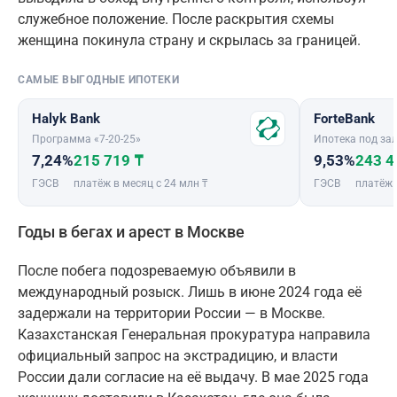
служебное положение. После раскрытия схемы
женщина покинула страну и скрылась за границей.
САМЫЕ ВЫГОДНЫЕ ИПОТЕКИ
Halyk Bank
ForteBank
Программа «7-20-25»
Ипотека под зал
7,24%
215 719 ₸
9,53%
243 4
ГЭСВ
платёж в месяц с 24 млн ₸
ГЭСВ
платёж 
Годы в бегах и арест в Москве
После побега подозреваемую объявили в
международный розыск. Лишь в июне 2024 года её
задержали на территории России — в Москве.
Казахстанская Генеральная прокуратура направила
официальный запрос на экстрадицию, и власти
России дали согласие на её выдачу. В мае 2025 года