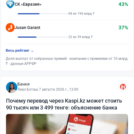
43%
СК «Евразия»
84 из 194 млрд ₸
37%
Jusan Garant
22 из 59 млрд ₸
Весь рейтинг →
Доля выплат от собранных премий · компании с премиями от 10 млрд
₸ · данные АРРФР
Банки
Теңіз Боташ
·
7 августа 2026 г., 13:00
Почему перевод через Kaspi.kz может стоить
90 тысяч или 3 499 тенге: объяснение банка