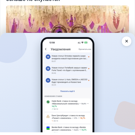
✕
Читать дальше →
1
0
0
1
Новости
Жанна Амирова
·
7 августа 2026 г., 14:32
Сервисы ВТБ не будут работать почти пять
часов