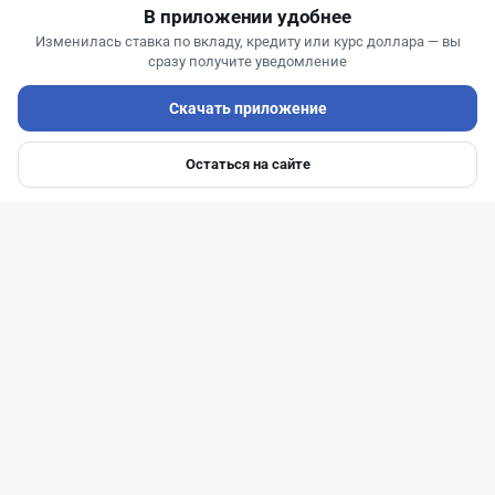
В приложении удобнее
Изменилась ставка по вкладу, кредиту или курс доллара — вы
сразу получите уведомление
Скачать приложение
Остаться на сайте
Главная
Депозиты
Ипотеки
Авто
Войти
Меню
Читать дальше →
0
0
0
0
Новости
Жанна Амирова
·
7 августа 2026 г., 16:11
Home Credit Bank урезал ставки по депозитам