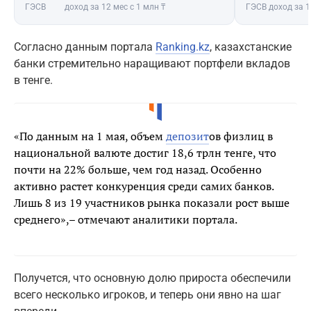
ГЭСВ
доход за 12 мес с 1 млн ₸
ГЭСВ
доход за 1
Cогласно данным портала
Ranking.kz
, казахстанские
банки стремительно наращивают портфели вкладов
в тенге.
«По данным на 1 мая, объем
депозит
ов физлиц в
национальной валюте достиг 18,6 трлн тенге, что
почти на 22% больше, чем год назад. Особенно
активно растет конкуренция среди самих банков.
Лишь 8 из 19 участников рынка показали рост выше
среднего»,– отмечают аналитики портала.
Получется, что основную долю прироста обеспечили
всего несколько игроков, и теперь они явно на шаг