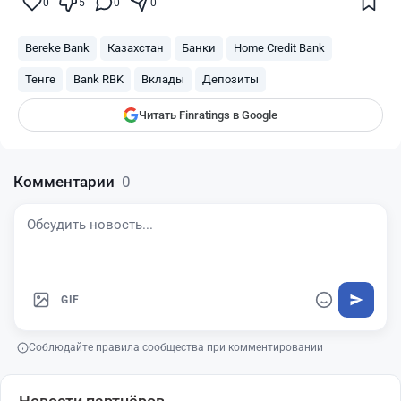
Поставьте галочку рядом с
Finratings.kz
0
5
0
0
— и наши материалы будут чаще
показываться вам
Bereke Bank
Казахстан
Банки
Home Credit Bank
Finratings
finratings.kz
Тенге
Bank RBK
Вклады
Депозиты
Читать Finratings в Google
Комментарии
0
GIF
Соблюдайте правила сообщества при комментировании