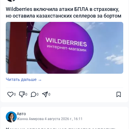
Wildberries включила атаки БПЛА в страховку,
но оставила казахстанских селлеров за бортом
Читать дальше →
0
0
0
0
Авто
Жанна Амирова
·
4 августа 2026 г., 16:11