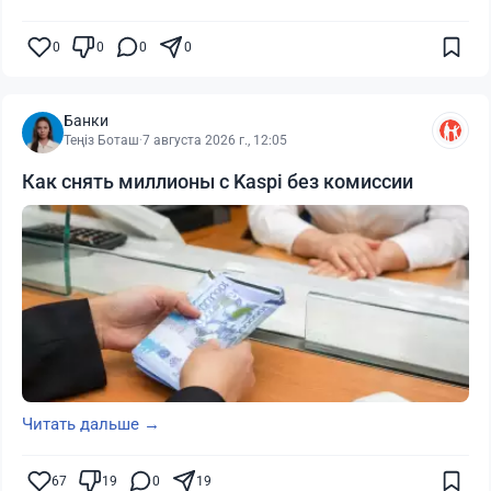
0
0
0
0
Банки
Теңіз Боташ
·
7 августа 2026 г., 12:05
Как снять миллионы с Kaspi без комиссии
Читать дальше →
67
19
0
19