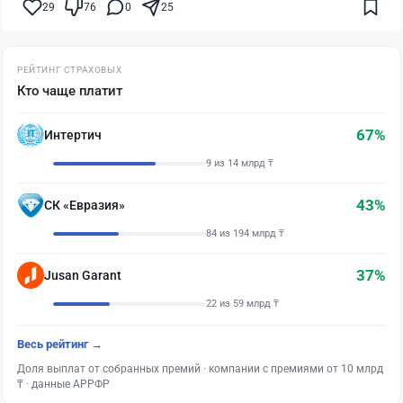
29
76
0
25
РЕЙТИНГ СТРАХОВЫХ
Кто чаще платит
67%
Интертич
9 из 14 млрд ₸
43%
СК «Евразия»
84 из 194 млрд ₸
37%
Jusan Garant
22 из 59 млрд ₸
Весь рейтинг →
Доля выплат от собранных премий · компании с премиями от 10 млрд
₸ · данные АРРФР