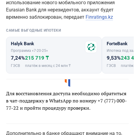
использование нового мобильного приложения
Eurasian Bank для нерезидентов, аккаунт будет
временно заблокирован, передает
Finratings.kz
САМЫЕ ВЫГОДНЫЕ ИПОТЕКИ
Halyk Bank
ForteBank
Программа «7-20-25»
Ипотека под зал
7,24%
215 719 ₸
9,53%
243 4
ГЭСВ
платёж в месяц с 24 млн ₸
ГЭСВ
платёж 
Для восстановления доступа необходимо обратиться
в чат-поддержку в WhatsApp по номеру +7 (777) 000-
77-22 и пройти процедуру проверки.
Дополнительно в банке обращают внимание на то,