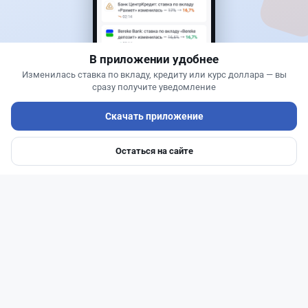
Kaspi ответил на предложение оформлять
покупку квартир через Krisha.kz
В приложении удобнее
Изменилась ставка по вкладу, кредиту или курс доллара — вы
сразу получите уведомление
Скачать приложение
Остаться на сайте
Главная
Депозиты
Ипотеки
Авто
Войти
Меню
Читать дальше →
30
9
0
12
Банки
Геннадий Савицкий
·
1 августа 2026 г., 15:11
311 тыс. тенге в месяц с депозита: сколько