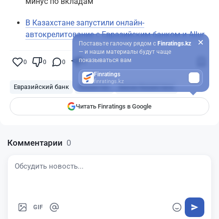
минус по вкладам
В Казахстане запустили онлайн-
автокрелитование с Евразийским банком и Allur
Поставьте галочку рядом с
Finratings.kz
— и наши материалы будут чаще
показываться вам
0
0
0
0
Finratings
finratings.kz
Евразийский банк
Казахстан
Банки Казахстана
Читать Finratings в Google
Комментарии
0
GIF