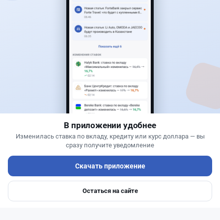
1
0
0
0
Новости
Асель Каженова
·
8 августа 2026 г., 15:03
Сотни лекарств подешевели в Казахстане:
какие препараты попали в список
В приложении удобнее
Изменилась ставка по вкладу, кредиту или курс доллара — вы
сразу получите уведомление
Скачать приложение
Остаться на сайте
Главная
Депозиты
Ипотеки
Авто
Войти
Меню
Читать дальше →