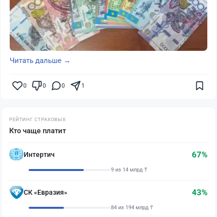
Читать дальше →
0
0
0
1
РЕЙТИНГ СТРАХОВЫХ
Кто чаще платит
67%
Интертич
9 из 14 млрд ₸
43%
СК «Евразия»
84 из 194 млрд ₸