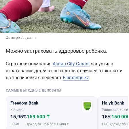
Фото: pixabay.com
Можно застраховать зддоровье ребенка.
Страховая компания
Alatau City Garant
запустило
страхование детей от несчастных случаев в школах и
на тренировках, передает
Finratings.kz
.
САМЫЕ ВЫГОДНЫЕ ДЕПОЗИТЫ
Freedom Bank
Halyk Bank
Копилка
Универсальный
15,95%
159 500 ₸
15%
150 00
ГЭСВ
доход за 12 мес с 1 млн ₸
ГЭСВ
доход за 1