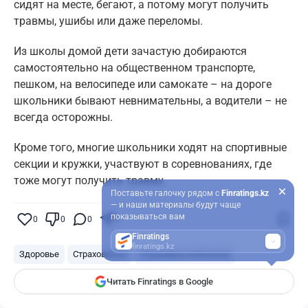
сидят на месте, бегают, а потому могут получить
травмы, ушибы или даже переломы.
Из школы домой дети зачастую добираются
самостоятельно на общественном транспорте,
пешком, на велосипеде или самокате – на дороге
школьники бывают невнимательны, а водители – не
всегда осторожны.
Кроме того, многие школьники ходят на спортивные
секции и кружки, участвуют в соревнованиях, где
тоже могут получить травму.
Поставьте галочку рядом с
Finratings.kz
— и наши материалы будут чаще
показываться вам
0
0
0
0
Finratings
finratings.kz
Здоровье
Страхование
Страховые компании
Читать Finratings в Google