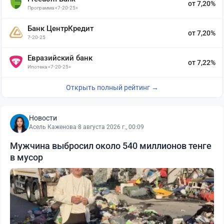
от 7,20%
Программа «7-20-25»
Банк ЦентрКредит
от 7,20%
7-20-25
Евразийский банк
от 7,22%
Ипотека «7-20-25»
Открыть полный рейтинг →
Новости
Асель Каженова
·
8 августа 2026 г., 00:09
Мужчина выбросил около 540 миллионов тенге
в мусор