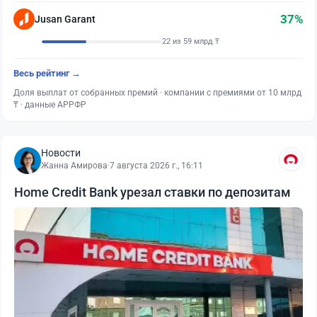
37%
Jusan Garant
22 из 59 млрд ₸
Весь рейтинг →
Доля выплат от собранных премий · компании с премиями от 10 млрд
₸ · данные АРРФР
Новости
Жанна Амирова
·
7 августа 2026 г., 16:11
Home Credit Bank урезал ставки по депозитам