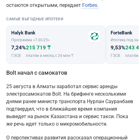
остаются открытыми, передает
Forbes.
САМЫЕ ВЫГОДНЫЕ ИПОТЕКИ
Halyk Bank
ForteBank
Программа «7-20-25»
Ипотека под зал
7,24%
215 719 ₸
9,53%
243 4
ГЭСВ
платёж в месяц с 24 млн ₸
ГЭСВ
платёж 
Bolt начал с самокатов
25 августа в Алматы заработал сервис аренды
электросамокатов Bolt. На брифинге несколькими
днями ранее министр транспорта Нурлан Сауранбаев
подтвердил, что в ближайшее время компания
выведет на рынок Казахстана и сервис такси. Пока
же речь идет только о микромобильности.
О перспективах развития рассказал операционный