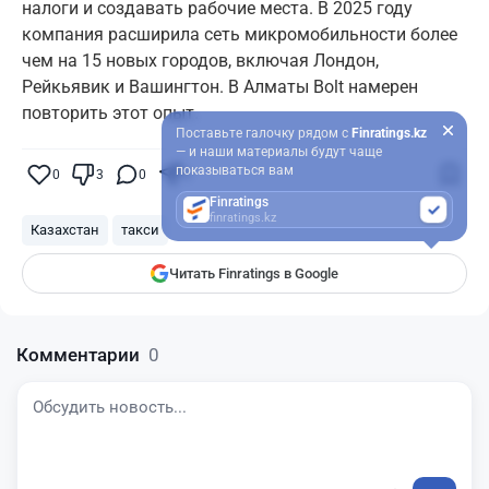
налоги и создавать рабочие места. В 2025 году
компания расширила сеть микромобильности более
чем на 15 новых городов, включая Лондон,
Рейкьявик и Вашингтон. В Алматы Bolt намерен
повторить этот опыт.
Поставьте галочку рядом с
Finratings.kz
— и наши материалы будут чаще
показываться вам
0
3
0
0
Finratings
finratings.kz
Казахстан
такси
Читать Finratings в Google
Комментарии
0