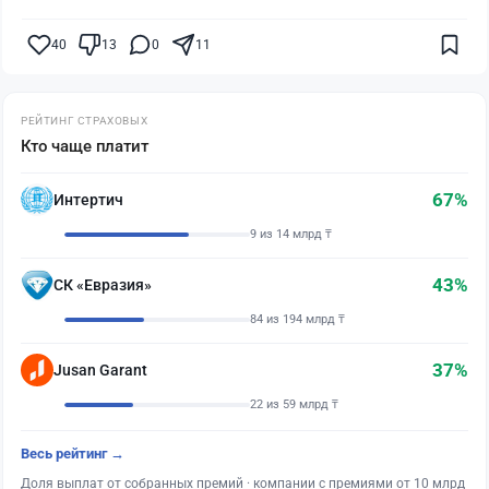
40
13
0
11
РЕЙТИНГ СТРАХОВЫХ
Кто чаще платит
67%
Интертич
9 из 14 млрд ₸
43%
СК «Евразия»
84 из 194 млрд ₸
37%
Jusan Garant
22 из 59 млрд ₸
Весь рейтинг →
Доля выплат от собранных премий · компании с премиями от 10 млрд