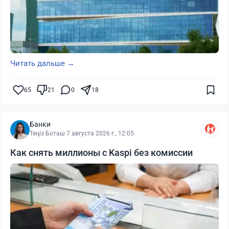
Читать дальше →
65
21
0
18
Банки
Теңіз Боташ
·
7 августа 2026 г., 12:05
Как снять миллионы с Kaspi без комиссии