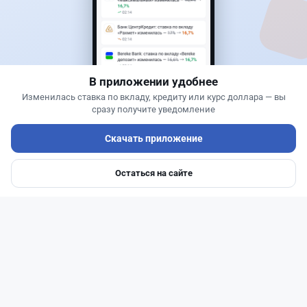
Новости
Жанна Амирова
·
6 августа 2026 г., 15:29
БЦК заблокировал перевод - казахстанцы
остались без тура
В приложении удобнее
Изменилась ставка по вкладу, кредиту или курс доллара — вы
сразу получите уведомление
Скачать приложение
Остаться на сайте
Главная
Депозиты
Ипотеки
Авто
Войти
Меню
Читать дальше →
31
77
0
29
Новости