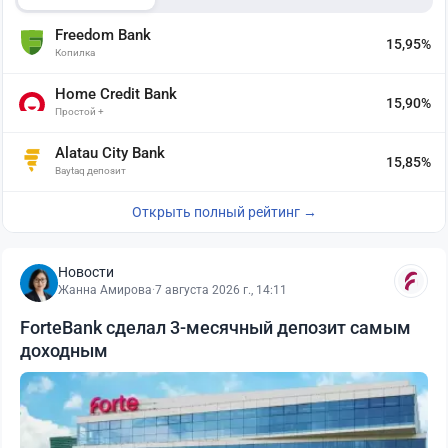
Freedom Bank
15,95%
Копилка
Home Credit Bank
15,90%
Простой +
Alatau City Bank
15,85%
Baytaq депозит
Открыть полный рейтинг →
Новости
Жанна Амирова
·
7 августа 2026 г., 14:11
ForteBank сделал 3-месячный депозит самым
доходным