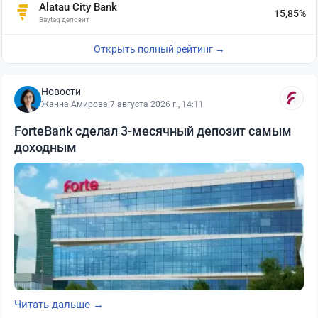
Alatau City Bank
15,85%
Baytaq депозит
Открыть полный рейтинг →
Новости
Жанна Амирова
·
7 августа 2026 г., 14:11
ForteBank сделал 3-месячный депозит самым
доходным
Читать дальше →