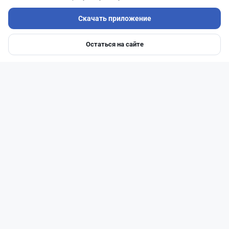
Скачать приложение
Остаться на сайте
Главная
Депозиты
Ипотеки
Авто
Войти
Меню
Читать дальше →
1
0
0
0
Новости
Асель Каженова
·
8 августа 2026 г., 11:01
Зарплаты выше 1 млн теңге: кому в Казахстане
готовы столько платить