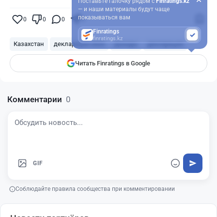
Поставьте галочку рядом с
Finratings.kz
— и наши материалы будут чаще
показываться вам
0
0
0
0
Finratings
finratings.kz
Казахстан
декларация 2025
Доходы
декларация
Читать Finratings в Google
Комментарии
0
GIF
Соблюдайте правила сообщества при комментировании