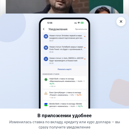
✕
Читать дальше →
22
15
0
15
Новости
Асель Каженова
·
8 августа 2026 г., 16:00
Wildberries предложили перенести часть
складов из России в Кыргызстан
В приложении удобнее
Изменилась ставка по вкладу, кредиту или курс доллара — вы
сразу получите уведомление