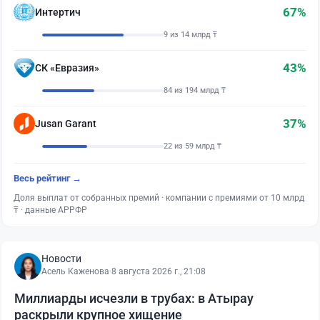
67%
Интертич
9 из 14 млрд ₸
43%
СК «Евразия»
84 из 194 млрд ₸
37%
Jusan Garant
22 из 59 млрд ₸
Весь рейтинг →
Доля выплат от собранных премий · компании с премиями от 10 млрд
₸ · данные АРРФР
Новости
Асель Каженова
·
8 августа 2026 г., 21:08
Миллиарды исчезли в трубах: в Атырау
раскрыли крупное хищение