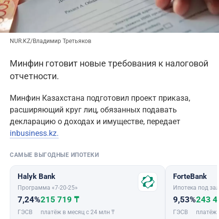
NUR.KZ/Владимир Третьяков
Минфин готовит новые требования к налоговой
отчетности.
Минфин Казахстана подготовил проект приказа,
расширяющий круг лиц, обязанных подавать
декларацию о доходах и имуществе, передает
inbusiness.kz.
САМЫЕ ВЫГОДНЫЕ ИПОТЕКИ
Halyk Bank
ForteBank
Программа «7-20-25»
Ипотека под зал
7,24%
215 719 ₸
9,53%
243 4
ГЭСВ
платёж в месяц с 24 млн ₸
ГЭСВ
платёж 