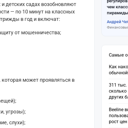
регулиров
х и детских садах возобновляют
чем клас
сти — по 10 минут на классных
пирамиды
 трижды в год и включат:
Андрей Че
Финансовый
защиту от мошенничества;
Самые 
Как нако
обычной
, которая может проявляться в
311 тыс.
сколько 
других 
вещей);
Beeline 
, угрозы);
пользов
рост це
ие, слухи);