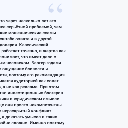
“
что через несколько лет это
лее серьёзной проблемой, чем
ские мошеннические схемы.
сштабе охвата и в другой
доверия. Классический
работает точечно, и жертва как
онимает, что имеет дело с
ым человеком. Блогер годами
т ощущение близости и
сти, поэтому его рекомендация
ается аудиторией как совет
, а не как реклама. При этом
тво инвестиционных блогеров
ники в юридическом смысле
ще они просто некомпетентны
т нераскрытый конфликт
, а доказать умысел в таких
райне сложно. Именно поэтому