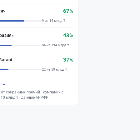
67%
тич
9 из 14 млрд ₸
43%
разия»
84 из 194 млрд ₸
37%
Garant
22 из 59 млрд ₸
г →
 от собранных премий · компании с
 10 млрд ₸ · данные АРРФР