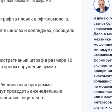
Я думаю, 
траф за плевок в офтальмолога.
станет бо
классиче
нг в школах и колледжах, сообщили
Дело в ма
механике 
мошенник 
минимум п
незнаком
нистративный штраф в размере 10
формируе
экспертно
повторном нарушении сумма
восприним
знакомого
большинс
ибуллинговая программа
не мошен
удут проводить еженедельные
слова: ча
или имею
развитию социально-
интересов
случаях к