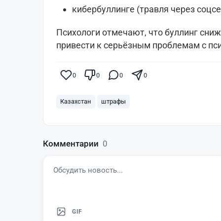
кибербуллинге (травля через соцс
Психологи отмечают, что буллинг сни
привести к серьёзным проблемам с пс
0
0
0
0
Казахстан
штрафы
Комментарии
0
GIF