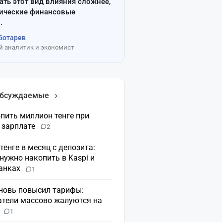
ать этот вид влияния сложнее,
сические финансовые
.
ботарев
 аналитик и экономист
обсуждаемые
пить миллион тенге при
 зарплате
2
 тенге в месяц с депозита:
нужно накопить в Kaspi и
банках
1
вновь повысил тарифы:
атели массово жалуются на
н
1