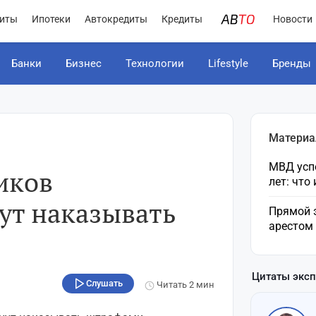
иты
Ипотеки
Автокредиты
Кредиты
Новости
Банки
Бизнес
Технологии
Lifestyle
Бренды
Материа
МВД усп
иков
лет: что
ут наказывать
Прямой 
арестом
Цитаты экс
Слушать
Читать
2 мин