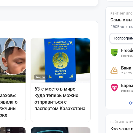
РЕЙТИНГ ИПО
Самые вы
ГЭСВ «от», 
Госпрогра
Free
Програм
Банк
7-20-25
Евра
Ипотека
О
РЕЙТИНГ СТР
Кто чаще 