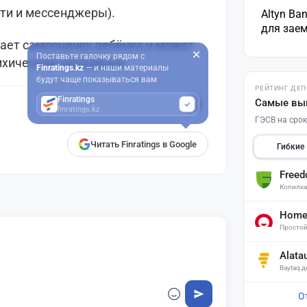
ети и мессенджеры).
Altyn Ba
для зае
жает самооценку ребёнка и может
Поставьте галочку рядом с
ихическим здоровьем.
Finratings.kz
— и наши материалы
будут чаще показываться вам
РЕЙТИНГ ДЕ
Finratings
Самые вы
finratings.kz
ГЭСВ на срок
Читать Finratings в Google
Гибкие
Free
Копилк
Home 
Простой
Alata
Baytaq 
О