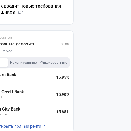
nk вводит новые требования
мщиков
1
ПОЗИТОВ
годные депозиты
05.08
 12 мес
Накопительные
Фиксированные
dom Bank
15,95%
а
Credit Bank
15,90%
 +
u City Bank
15,85%
депозит
ткрыть полный рейтинг →