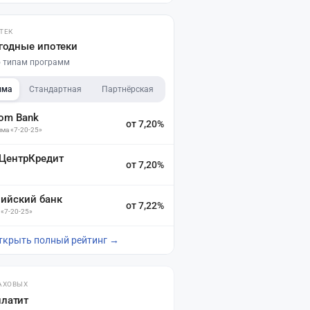
ТЕК
годные ипотеки
по типам программ
мма
Стандартная
Партнёрская
dom Bank
от 7,20%
ма «7-20-25»
 ЦентрКредит
от 7,20%
зийский банк
от 7,22%
 «7-20-25»
ткрыть полный рейтинг →
АХОВЫХ
платит