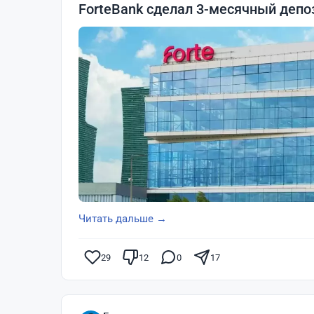
ForteBank сделал 3-месячный деп
Читать дальше →
29
12
0
17