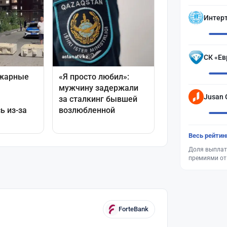
Интер
СК «Ев
Jusan 
Весь рейтин
Доля выплат
премиями от
ForteBank