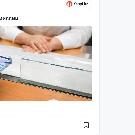
Kaspi.kz
миссии