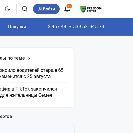
15
Войти
$
467.48
€
539.52
₽
5.73
Покупки
лы по теме
окоило водителей старше 65
 изменится с 25 августа
эфир в TikTok закончился
 для жительницы Семея
пертов