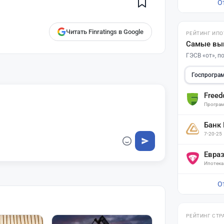
О
finratings.kz
Читать Finratings в Google
РЕЙТИНГ ИПО
Самые вы
ГЭСВ «от», 
Госпрогра
Free
Програм
Банк
7-20-25
Евра
Ипотека
О
РЕЙТИНГ СТР