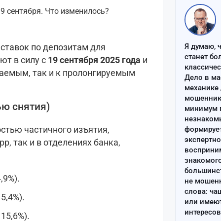
 ставок по депозитам для
Я думаю, 
станет бо
ют в силу с
19 сентября 2025 года
и
классиче
ваемым, так и к пролонгируемым
Дело в ма
механике 
мошенник 
ью снятия)
минимум п
незнаком
стью частичного изъятия,
формируе
экспертно
p, так и в отделениях банка,
восприним
знакомого
большинс
,9%).
не мошен
слова: ча
5,4%).
или имею
интересов
15,6%).