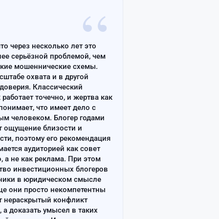
“
что через несколько лет это
лее серьёзной проблемой, чем
ские мошеннические схемы.
сштабе охвата и в другой
доверия. Классический
работает точечно, и жертва как
онимает, что имеет дело с
ым человеком. Блогер годами
т ощущение близости и
сти, поэтому его рекомендация
ается аудиторией как совет
, а не как реклама. При этом
тво инвестиционных блогеров
ники в юридическом смысле
ще они просто некомпетентны
т нераскрытый конфликт
, а доказать умысел в таких