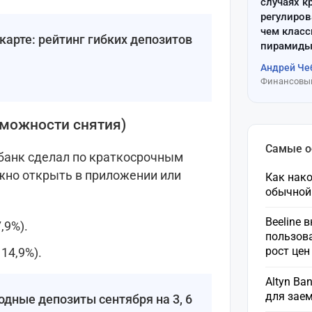
случаях к
регулиров
чем клас
карте: рейтинг гибких депозитов
пирамиды
Андрей Че
Финансовый
зможности снятия)
Самые 
банк сделал по краткосрочным
жно открыть в приложении или
Как нако
обычной
Beeline 
,9%).
пользов
рост це
14,9%).
Altyn Ba
для зае
дные депозиты сентября на 3, 6