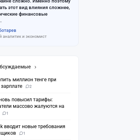
райне сложно. Именно поэтому
ать этот вид влияния сложнее,
сические финансовые
.
ботарев
 аналитик и экономист
обсуждаемые
пить миллион тенге при
 зарплате
2
вновь повысил тарифы:
атели массово жалуются на
н
1
nk вводит новые требования
мщиков
1