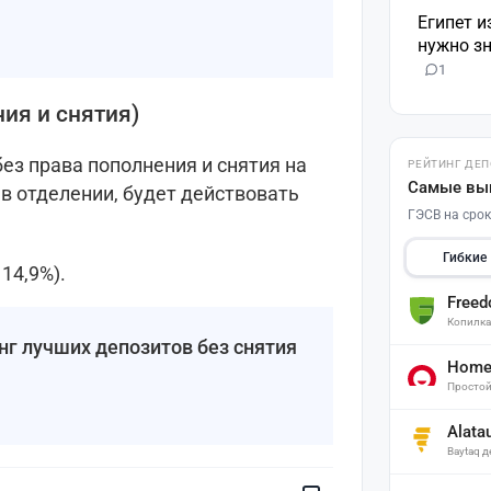
Египет и
нужно зн
1
ния и снятия)
без права пополнения и снятия на
РЕЙТИНГ ДЕ
Самые вы
 в отделении, будет действовать
ГЭСВ на срок
Гибкие
14,9%).
Free
Копилк
нг лучших депозитов без снятия
Home 
Простой
Поставьте галочку рядом с
Alata
Finratings.kz
— и наши материалы
Baytaq 
будут чаще показываться вам
Finratings