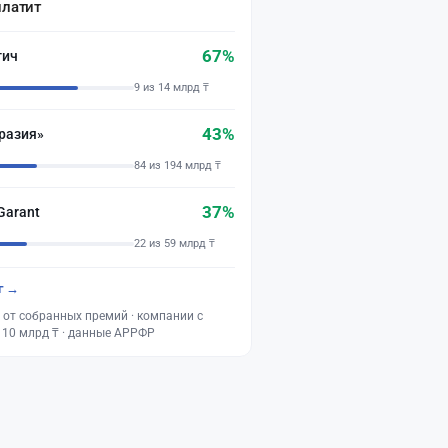
платит
67%
тич
9 из 14 млрд ₸
43%
разия»
84 из 194 млрд ₸
37%
Garant
22 из 59 млрд ₸
г →
 от собранных премий · компании с
 10 млрд ₸ · данные АРРФР