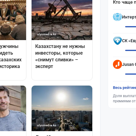
Кто чаще 
Интер
СК «Ев
Jusan 
Весь рейтин
Доля выплат
премиями от