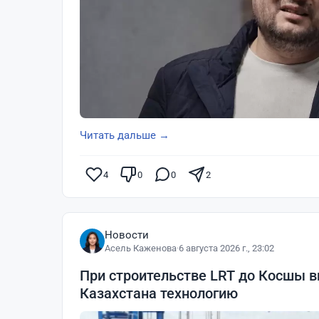
Читать дальше →
4
0
0
2
Новости
Асель Каженова
·
6 августа 2026 г., 23:02
При строительстве LRT до Косшы 
Казахстана технологию