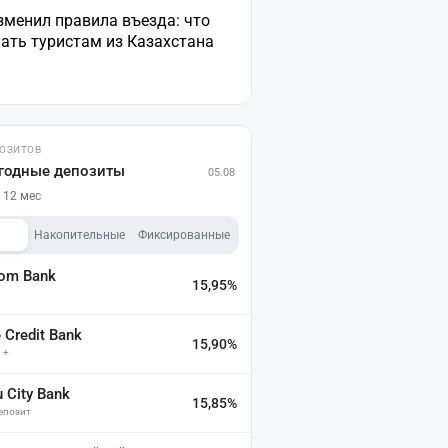
зменил правила въезда: что
ать туристам из Казахстана
ПОЗИТОВ
годные депозиты
05.08
 12 мес
Накопительные
Фиксированные
dom Bank
15,95%
а
Credit Bank
15,90%
 +
u City Bank
15,85%
депозит