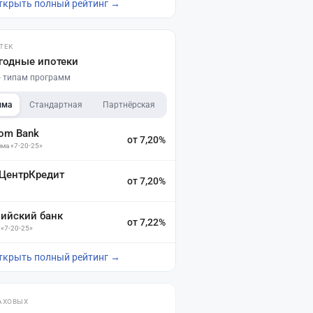
ткрыть полный рейтинг →
ТЕК
годные ипотеки
по типам программ
мма
Стандартная
Партнёрская
dom Bank
от 7,20%
ма «7-20-25»
 ЦентрКредит
от 7,20%
зийский банк
от 7,22%
 «7-20-25»
ткрыть полный рейтинг →
АХОВЫХ