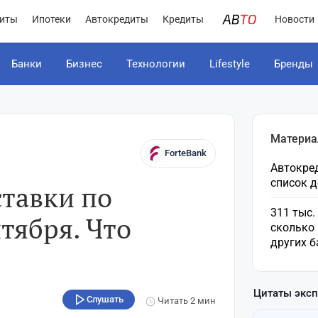
иты
Ипотеки
Автокредиты
Кредиты
Новости
Банки
Бизнес
Технологии
Lifestyle
Бренды
Материа
ForteBank
Автокред
список 
ставки по
311 тыс.
тября. Что
сколько 
других б
Цитаты экс
Слушать
Читать
2 мин