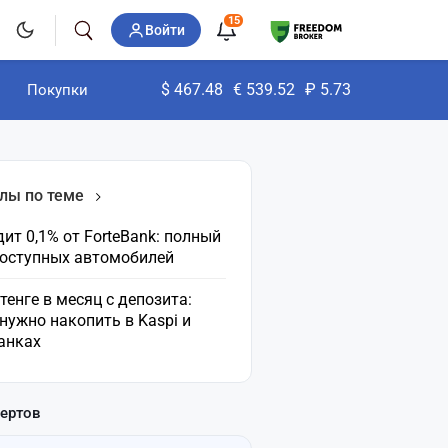
15
Войти
$
467.48
€
539.52
₽
5.73
Покупки
лы по теме
ит 0,1% от ForteBank: полный
доступных автомобилей
 тенге в месяц с депозита:
нужно накопить в Kaspi и
анках
пертов