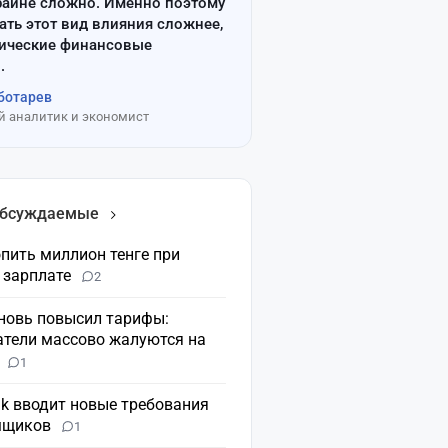
райне сложно. Именно поэтому
ать этот вид влияния сложнее,
сические финансовые
.
ботарев
 аналитик и экономист
обсуждаемые
пить миллион тенге при
 зарплате
2
вновь повысил тарифы:
атели массово жалуются на
н
1
nk вводит новые требования
мщиков
1