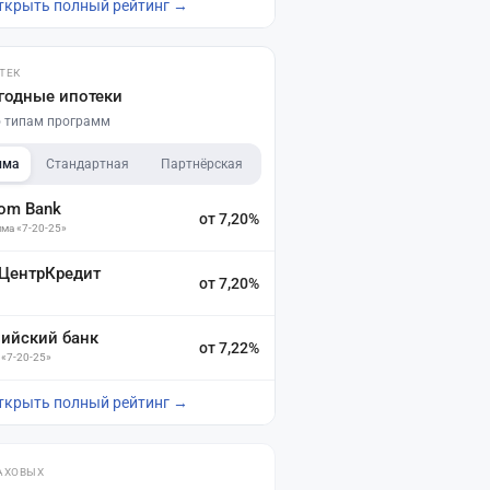
ткрыть полный рейтинг →
ТЕК
годные ипотеки
по типам программ
мма
Стандартная
Партнёрская
dom Bank
от 7,20%
ма «7-20-25»
 ЦентрКредит
от 7,20%
зийский банк
от 7,22%
 «7-20-25»
ткрыть полный рейтинг →
АХОВЫХ