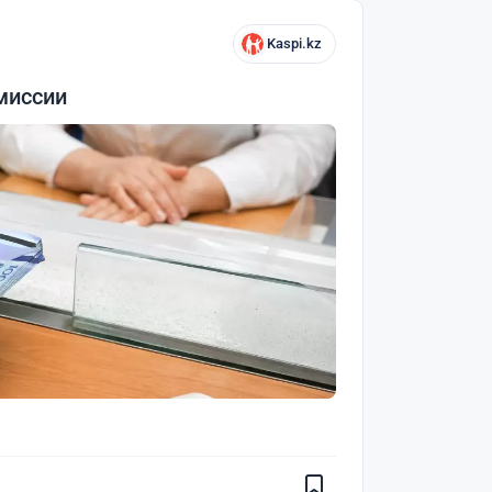
Kaspi.kz
миссии