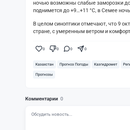
ночью возможны слабые заморозки до 
поднимется до +9…+11 °C, в Семее ночь
В целом синоптики отмечают, что 9 ок
стране, с умеренным ветром и комфорт
0
0
0
0
Казахстан
Прогноз Погоды
Казгидромет
Рег
Прогнозы
Комментарии
0