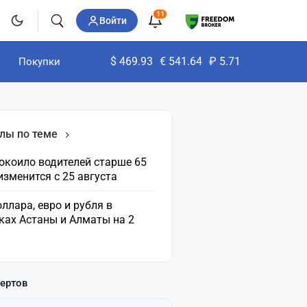
11
Войти
$
469.93
€
541.64
₽
5.71
Покупки
лы по теме
окоило водителей старше 65
 изменится с 25 августа
ллара, евро и рубля в
ках Астаны и Алматы на 2
пертов