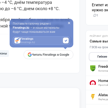
–4 °C, днём температура
Египет и
ю до –6 °C, днем около +8 °C.
нужно зн
1
тября пройдет без осадков по всей
Поставьте галочку рядом с
ной температурой для октября.
Finratings.kz
— и наши материалы
будут чаще показываться вам
РЕЙТИНГ ДЕ
Finratings
Самые вы
finratings.kz
ГЭСВ на срок
ионы
Читать Finratings в Google
Гибкие
Free
Копилк
Home 
Простой
Alata
Baytaq 