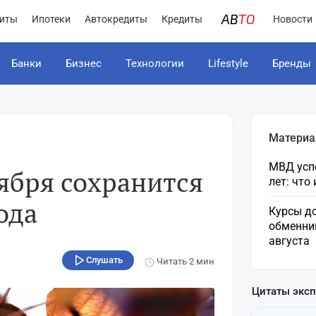
иты
Ипотеки
Автокредиты
Кредиты
Новости
Банки
Бизнес
Технологии
Lifestyle
Бренды
Материа
МВД усп
тября сохранится
лет: что
ода
Курсы до
обменни
августа
Слушать
Читать
2 мин
Цитаты экс