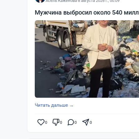
Асель Каженова
·
8 августа 2026 г., 00:09
Мужчина выбросил около 540 милли
Читать дальше →
0
0
0
0