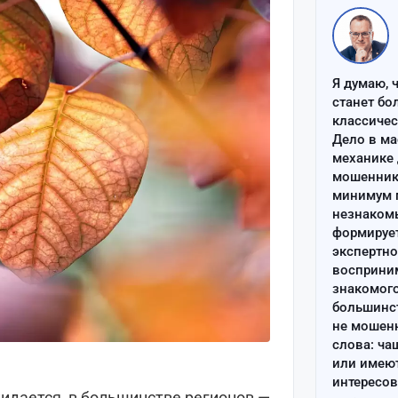
Я думаю, 
станет бо
классиче
Дело в ма
механике 
мошенник 
минимум п
незнаком
формируе
экспертно
восприним
знакомого
большинс
не мошен
слова: ча
или имею
интересов
жидается, в большинстве регионов —