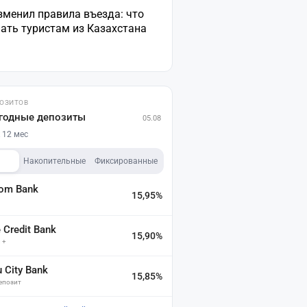
зменил правила въезда: что
ать туристам из Казахстана
ПОЗИТОВ
годные депозиты
05.08
 12 мес
Накопительные
Фиксированные
dom Bank
15,95%
а
Credit Bank
15,90%
 +
u City Bank
15,85%
депозит