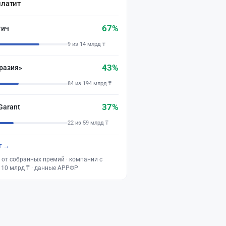
платит
67%
тич
9 из 14 млрд ₸
43%
разия»
84 из 194 млрд ₸
37%
Garant
22 из 59 млрд ₸
г →
 от собранных премий · компании с
 10 млрд ₸ · данные АРРФР