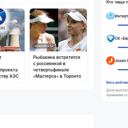
Кто чаще 
Интер
СК «Ев
Jusan 
Весь рейтин
Доля выплат
премиями от