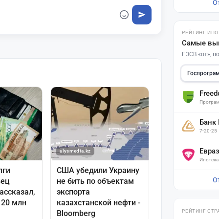
О
РЕЙТИНГ ИПО
Самые вы
ГЭСВ «от», 
Госпрогра
Free
Програм
Банк
7-20-25
Евра
Ипотека
О
РЕЙТИНГ СТР