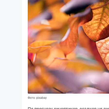
Фото: pixabay
По прогнозу синоптиков, осадков не о