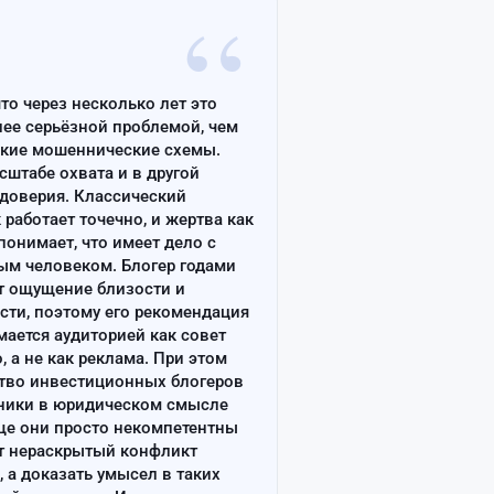
“
что через несколько лет это
лее серьёзной проблемой, чем
ские мошеннические схемы.
сштабе охвата и в другой
доверия. Классический
работает точечно, и жертва как
онимает, что имеет дело с
ым человеком. Блогер годами
т ощущение близости и
сти, поэтому его рекомендация
ается аудиторией как совет
, а не как реклама. При этом
тво инвестиционных блогеров
ники в юридическом смысле
ще они просто некомпетентны
т нераскрытый конфликт
, а доказать умысел в таких