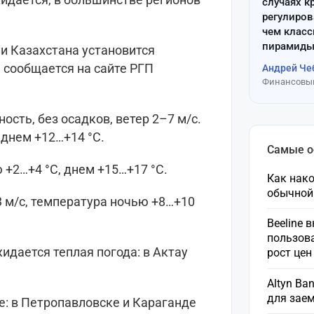
случаях к
регулиров
чем клас
пирамиды
рии Казахстана установится
, сообщается на сайте РГП
Андрей Че
Финансовый
сть, без осадков, ветер 2–7 м/с.
 днем +12…+14 °C.
Самые 
 +2…+4 °C, днем +15…+17 °C.
Как нако
обычной
3 м/с, температура ночью +8…+10
Beeline 
пользов
жидается теплая погода: в Актау
рост це
Altyn Ba
для зае
е: в Петропавловске и Караганде