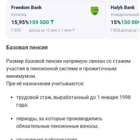
Freedom Bank
Halyk Bank
Копилка
Универсальный
15,95%
159 500 ₸
15%
150 00
ГЭСВ
доход за 12 мес с 1 млн ₸
ГЭСВ
доход за 1
Базовая пенсия
Размер базовой пенсии напрямую связан со стажем
участия в пенсионной системе и прожиточным
минимумом.
При её назначении учитываются:
трудовой стаж, выработанный до 1 января 1998
года;
периоды, за которые производились
обязательные пенсионные взносы;
отчисления работодателя.