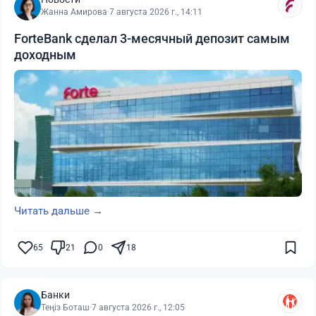
Жанна Амирова
·
7 августа 2026 г., 14:11
ForteBank сделал 3-месячный депозит самым
доходным
Читать дальше →
65
21
0
18
Банки
Теңіз Боташ
·
7 августа 2026 г., 12:05