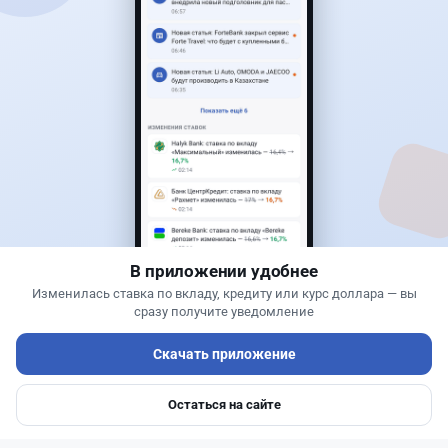
Читать дальше →
40
13
0
11
Новости
Жанна Амирова
·
7 августа 2026 г., 17:23
В Казахстане начали охоту на водителей с
фальшивыми номерами из России
В приложении удобнее
Изменилась ставка по вкладу, кредиту или курс доллара — вы
сразу получите уведомление
Скачать приложение
Остаться на сайте
Главная
Депозиты
Ипотеки
Авто
Войти
Меню
Читать дальше →