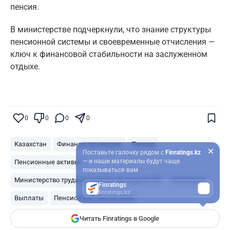
пенсия.
В министерстве подчеркнули, что знание структуры
пенсионной системы и своевременные отчисления —
ключ к финансовой стабильности на заслуженном
отдыхе.
0
0
0
0
Казахстан
Финансы на пенсии
Пенсия
Поставьте галочку рядом с
Finratings.kz
— и наши материалы будут чаще
Пенсионные активы
показываться вам
Министерство труда и социальной защиты РК
пенсионер
Finratings
finratings.kz
Выплаты
Пенсионные накопления
Читать Finratings в Google