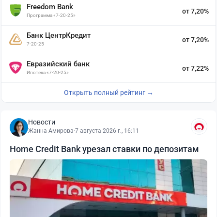
Freedom Bank
от 7,20%
Программа «7-20-25»
Банк ЦентрКредит
от 7,20%
7-20-25
Евразийский банк
от 7,22%
Ипотека «7-20-25»
Открыть полный рейтинг →
Новости
Жанна Амирова
·
7 августа 2026 г., 16:11
Home Credit Bank урезал ставки по депозитам