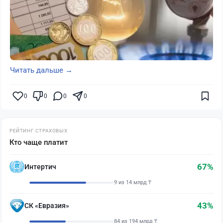
Читать дальше →
0
0
0
0
РЕЙТИНГ СТРАХОВЫХ
Кто чаще платит
67%
Интертич
9 из 14 млрд ₸
43%
СК «Евразия»
84 из 194 млрд ₸