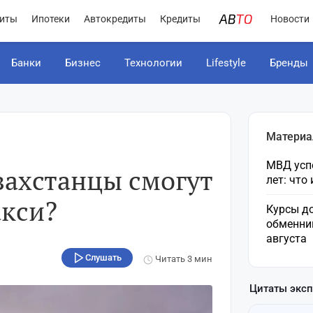
иты
Ипотеки
Автокредиты
Кредиты
Новости
Банки
Бизнес
Технологии
Lifestyle
Бренды
Материа
МВД усп
захстанцы смогут
лет: что
акси?
Курсы до
обменни
августа
Слушать
Читать
3 мин
Цитаты экс