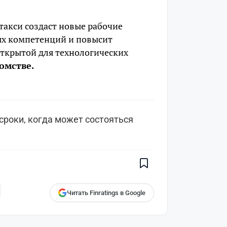
такси создаст новые рабочие
ых компетенций и повысит
 открытой для технологических
омстве.
сроки, когда может состояться
Поставьте галочку рядом с
Finratings.kz
— и наши материалы
будут чаще показываться вам
Finratings
finratings.kz
Читать Finratings в Google