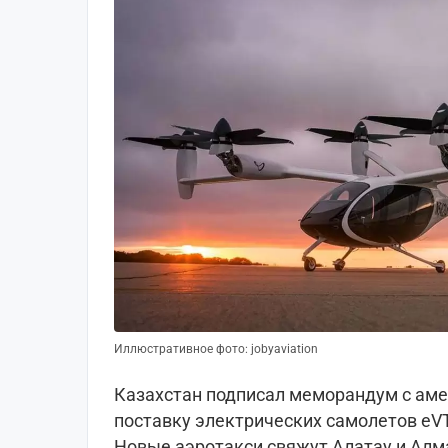
Иллюстративное фото: jobyaviation
Казахстан подписал меморандум с аме
поставку электрических самолетов eVT
Новые аэротакси свяжут Алатау и Алм