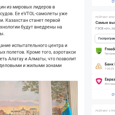
О
дин из мировых лидеров в
судов. Ее eVTOL-самолеты уже
РЕЙТИНГ ИПО
и. Казахстан станет первой
Самые вы
ехнологии будут внедрены на
ГЭСВ «от», 
ы.
Госпрогра
дание испытательного центра и
Free
х полетов. Кроме того, аэротакси
Програм
еть Алатау и Алматы, что позволит
Банк
 деловыми и жилыми зонами
7-20-25
Евра
Ипотека
О
РЕЙТИНГ СТР