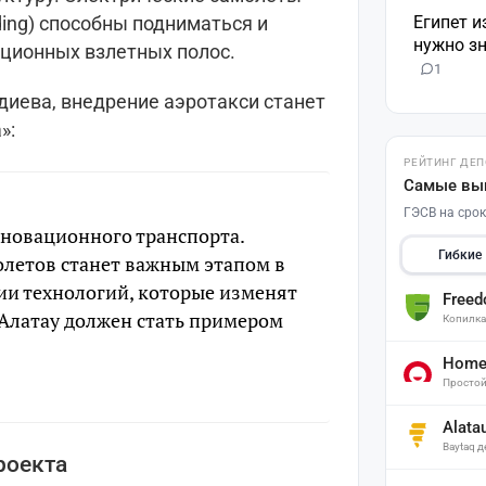
Египет и
anding) способны подниматься и
нужно зн
иционных взлетных полос.
1
иева, внедрение аэротакси станет
»:
РЕЙТИНГ ДЕ
Самые вы
ГЭСВ на срок
нновационного транспорта.
Гибкие
летов станет важным этапом в
ии технологий, которые изменят
Free
Алатау должен стать примером
Копилк
Home 
Простой
Alata
Baytaq 
роекта