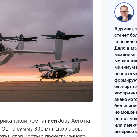
Я думаю, 
станет бо
классиче
Дело в ма
механике 
мошенник 
минимум п
незнаком
формируе
экспертно
восприним
знакомого
большинс
не мошен
слова: ча
риканской компанией Joby Aero на
или имею
OL на сумму 300 млн долларов.
интересов
аты, став частью проекта умного