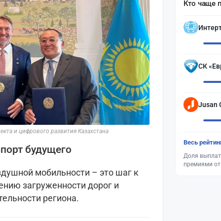
Кто чаще 
Интер
СК «Ев
Jusan 
екта и цифрового развития Казахстана
Весь рейтин
спорт будущего
Доля выплат
премиями от
здушной мобильности – это шаг к
ению загруженности дорог и
ельности региона.