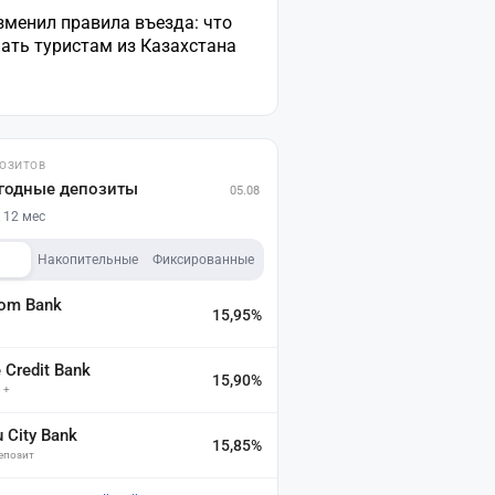
зменил правила въезда: что
ать туристам из Казахстана
ПОЗИТОВ
годные депозиты
05.08
 12 мес
Накопительные
Фиксированные
dom Bank
15,95%
а
Credit Bank
15,90%
 +
u City Bank
15,85%
депозит