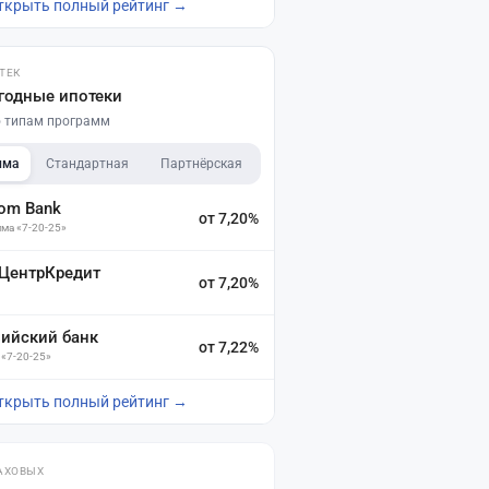
ткрыть полный рейтинг →
ТЕК
годные ипотеки
по типам программ
мма
Стандартная
Партнёрская
dom Bank
от 7,20%
ма «7-20-25»
 ЦентрКредит
от 7,20%
зийский банк
от 7,22%
 «7-20-25»
ткрыть полный рейтинг →
АХОВЫХ