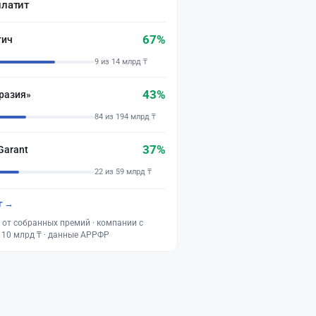
платит
67%
тич
9 из 14 млрд ₸
43%
разия»
84 из 194 млрд ₸
37%
Garant
22 из 59 млрд ₸
г →
 от собранных премий · компании с
 10 млрд ₸ · данные АРРФР