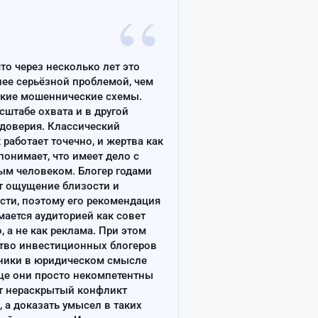
“
что через несколько лет это
лее серьёзной проблемой, чем
ские мошеннические схемы.
сштабе охвата и в другой
доверия. Классический
работает точечно, и жертва как
онимает, что имеет дело с
ым человеком. Блогер годами
т ощущение близости и
сти, поэтому его рекомендация
ается аудиторией как совет
, а не как реклама. При этом
тво инвестиционных блогеров
ники в юридическом смысле
ще они просто некомпетентны
т нераскрытый конфликт
, а доказать умысел в таких