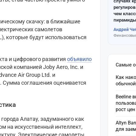
случаях к
регулиров
чем клас
пирамиды
гическому скачку: в ближайшие
электрических самолетов
Андрей Че
Финансовый
L), которые будут использоваться
кта и цифрового развития
объявило
Самые 
кой компанией Joby Aero, Inc. и
ance Air Group Ltd. и
Как нако
 Сумма соглашения оценивается
обычной
Beeline 
пользов
стика
рост це
 города Алатау, задуманного как
Altyn Ba
ом на искусственный интеллект,
для зае
уктуру. Электрические самолеты