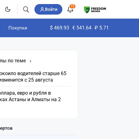
11
Войти
$
469.93
€
541.64
₽
5.71
Покупки
лы по теме
окоило водителей старше 65
 изменится с 25 августа
ллара, евро и рубля в
ках Астаны и Алматы на 2
пертов