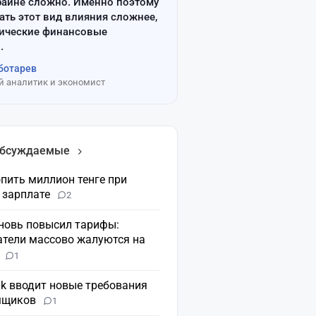
райне сложно. Именно поэтому
ать этот вид влияния сложнее,
сические финансовые
.
ботарев
 аналитик и экономист
обсуждаемые
пить миллион тенге при
 зарплате
2
вновь повысил тарифы:
атели массово жалуются на
н
1
nk вводит новые требования
мщиков
1