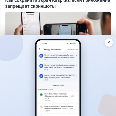
Как сохранить экран Kaspi.kz, если приложение
запрещает скриншоты
✕
Читать дальше →
50
13
0
21
Банки
Теңіз Боташ
·
5 августа 2026 г., 13:10
Alatau City Bank разыгрывает 33 млн тенге:
какие условия скрываются в правилах акции