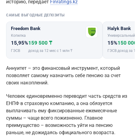
историю, передает
Finratings.kz
САМЫЕ ВЫГОДНЫЕ ДЕПОЗИТЫ
Freedom Bank
Halyk Bank
Копилка
Универсальный
15,95%
159 500 ₸
15%
150 00
ГЭСВ
доход за 12 мес с 1 млн ₸
ГЭСВ
доход за 1
Аннуитет – это финансовый инструмент, который
позволяет самому назначить себе пенсию за счет
своих накоплений.
Человек единовременно переводит часть средств из
ЕНПФ в страховую компанию, а она обязуется
выплачивать ему фиксированные ежемесячные
суммы – чаще всего пожизненно. Главное
преимущество – возможность уйти на пенсию
раньше, не дожидаясь официального возраста.