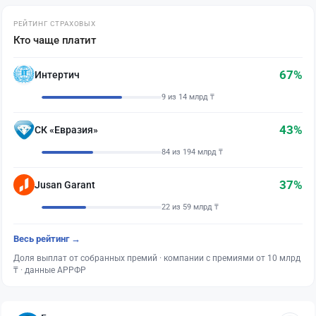
РЕЙТИНГ СТРАХОВЫХ
Кто чаще платит
67%
Интертич
9 из 14 млрд ₸
43%
СК «Евразия»
84 из 194 млрд ₸
37%
Jusan Garant
22 из 59 млрд ₸
Весь рейтинг →
Доля выплат от собранных премий · компании с премиями от 10 млрд
₸ · данные АРРФР