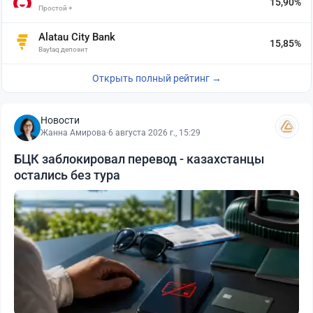
15,90%
Простой +
Alatau City Bank
15,85%
Baytaq депозит
Открыть полный рейтинг →
Новости
Жанна Амирова
·
6 августа 2026 г., 15:29
БЦК заблокировал перевод - казахстанцы
остались без тура