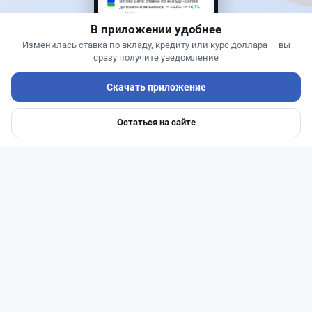
В приложении удобнее
Изменилась ставка по вкладу, кредиту или курс доллара — вы
сразу получите уведомление
Скачать приложение
Остаться на сайте
Главная
Депозиты
Ипотеки
Авто
Войти
Меню
Читать дальше →
93
30
0
28
Новости
Жанна Амирова
·
6 августа 2026 г., 10:56
Займы под 120%: подпольного кредитора
осудили в Казахстане