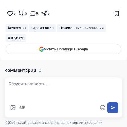
Поставьте галочку рядом с
Finratings.kz
0
5
0
0
— и наши материалы будут чаще
показываться вам
Казахстан
Страхование
Пенсионные накопления
Finratings
finratings.kz
аннуитет
Читать Finratings в Google
Комментарии
0
GIF
Соблюдайте правила сообщества при комментировании