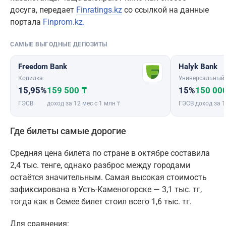
досуга, передает
Finratings.kz
со ссылкой на данные
портала
Finprom.kz.
САМЫЕ ВЫГОДНЫЕ ДЕПОЗИТЫ
Freedom Bank
Halyk Bank
Копилка
Универсальный
15,95%
159 500 ₸
15%
150 00
ГЭСВ
доход за 12 мес с 1 млн ₸
ГЭСВ
доход за 1
Где билеты самые дорогие
Средняя цена билета по стране в октябре составила
2,4 тыс. тенге, однако разброс между городами
остаётся значительным. Самая высокая стоимость
зафиксирована в Усть-Каменогорске — 3,1 тыс. тг,
тогда как в Семее билет стоил всего 1,6 тыс. тг.
Для сравнения: