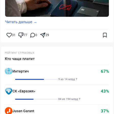
Читать дальше →
31
77
0
29
РЕЙТИНГ СТРАХОВЫХ
Кто чаще платит
67%
Интертич
9 из 14 млрд ₸
43%
СК «Евразия»
84 из 194 млрд ₸
37%
Jusan Garant