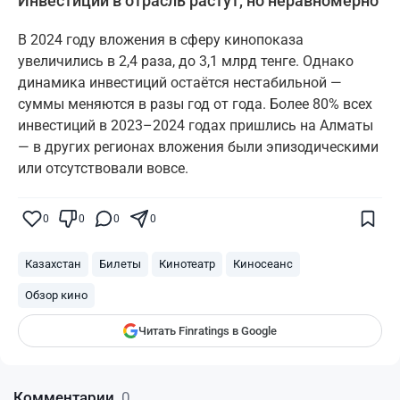
Инвестиции в отрасль растут, но неравномерно
В 2024 году вложения в сферу кинопоказа
увеличились в 2,4 раза, до 3,1 млрд тенге. Однако
динамика инвестиций остаётся нестабильной —
суммы меняются в разы год от года. Более 80% всех
инвестиций в 2023–2024 годах пришлись на Алматы
— в других регионах вложения были эпизодическими
или отсутствовали вовсе.
Поставьте галочку рядом с
Finratings.kz
0
0
0
0
— и наши материалы будут чаще
показываться вам
Казахстан
Билеты
Кинотеатр
Киносеанс
Finratings
finratings.kz
Обзор кино
Читать Finratings в Google
Комментарии
0