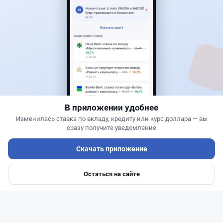
1
0
0
0
Новости
Жанна Амирова
·
4 августа 2026 г., 10:17
Въезд в Казахстан изменят: иностранцам
понадобится разрешение
В приложении удобнее
Изменилась ставка по вкладу, кредиту или курс доллара — вы
сразу получите уведомление
Скачать приложение
Остаться на сайте
Главная
Депозиты
Ипотеки
Авто
Войти
Меню
Читать дальше →
27
6
0
1