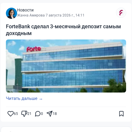
Новости
Жанна Амирова
·
7 августа 2026 г., 14:11
ForteBank сделал 3-месячный депозит самым
доходным
Читать дальше →
65
21
0
18