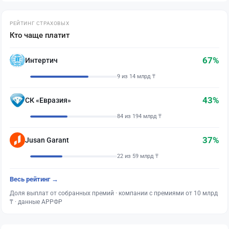
РЕЙТИНГ СТРАХОВЫХ
Кто чаще платит
67%
Интертич
9 из 14 млрд ₸
43%
СК «Евразия»
84 из 194 млрд ₸
37%
Jusan Garant
22 из 59 млрд ₸
Весь рейтинг →
Доля выплат от собранных премий · компании с премиями от 10 млрд
₸ · данные АРРФР