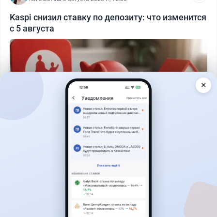
Kaspi снизил ставку по депозиту: что изменится
с 5 августа
✕
Читать дальше →
30
76
0
25
Новости
Жанна Амирова
·
6 августа 2026 г., 15:29