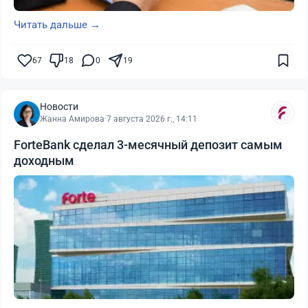
Читать дальше →
67
18
0
19
Новости
Жанна Амирова
·
7 августа 2026 г., 14:11
ForteBank сделал 3-месячный депозит самым
доходным