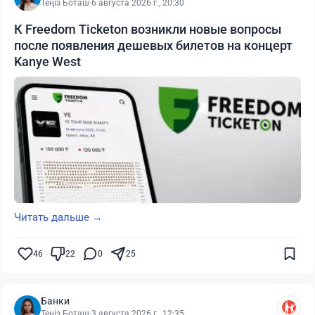
Теңіз Боташ
·
6 августа 2026 г., 20:30
К Freedom Ticketon возникли новые вопросы
после появления дешевых билетов на концерт
Kanye West
Читать дальше →
46
22
0
25
Банки
Теңіз Боташ
·
3 августа 2026 г., 12:35