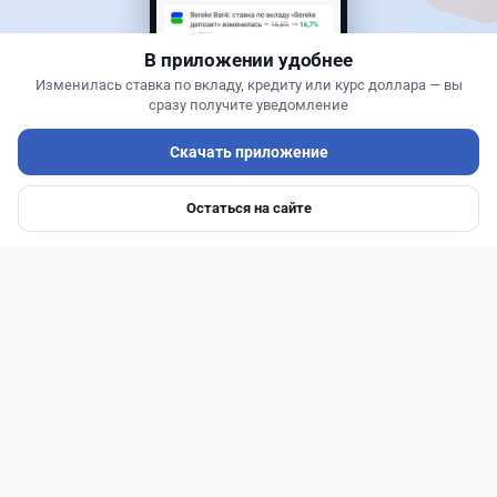
БЦК заблокировал перевод - казахстанцы
остались без тура
В приложении удобнее
Изменилась ставка по вкладу, кредиту или курс доллара — вы
сразу получите уведомление
Скачать приложение
Остаться на сайте
Главная
Депозиты
Ипотеки
Авто
Войти
Меню
Читать дальше →
31
77
0
29
Новости
Жанна Амирова
·
6 августа 2026 г., 16:11
Евро-2 вернули в России - пустят ли старый