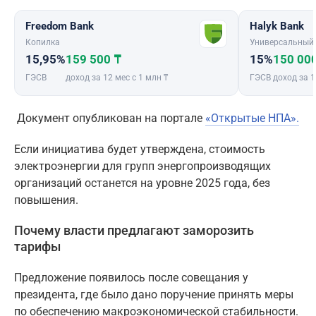
Freedom Bank
Halyk Bank
Копилка
Универсальный
15,95%
159 500 ₸
15%
150 00
ГЭСВ
доход за 12 мес с 1 млн ₸
ГЭСВ
доход за 1
Документ опубликован на портале
«Открытые НПА».
Если инициатива будет утверждена, стоимость
электроэнергии для групп энергопроизводящих
организаций останется на уровне 2025 года, без
повышения.
Почему власти предлагают заморозить
тарифы
Предложение появилось после совещания у
президента, где было дано поручение принять меры
по обеспечению макроэкономической стабильности.