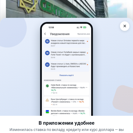
✕
Читать дальше →
17
2
0
18
Новости
Жанна Амирова
·
4 августа 2026 г., 10:17
Въезд в Казахстан изменят: иностранцам
понадобится разрешение
В приложении удобнее
Изменилась ставка по вкладу, кредиту или курс доллара — вы