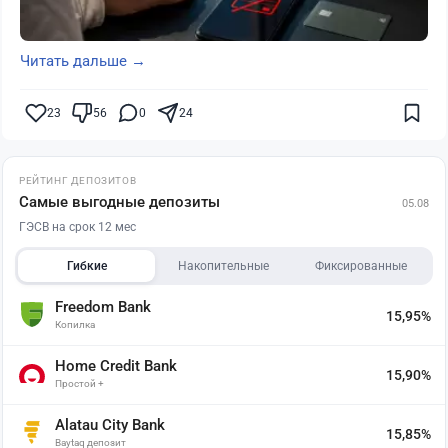
Читать дальше →
23
56
0
24
РЕЙТИНГ ДЕПОЗИТОВ
Самые выгодные депозиты
05.08
ГЭСВ на срок 12 мес
Гибкие
Накопительные
Фиксированные
Freedom Bank
15,95%
Копилка
Home Credit Bank
15,90%
Простой +
Alatau City Bank
15,85%
Baytaq депозит