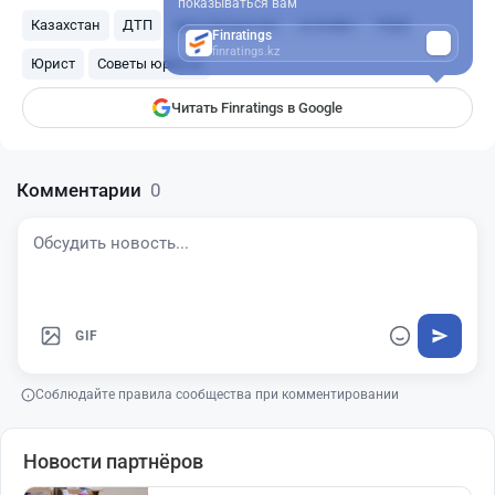
показываться вам
Казахстан
ДТП
авто Казахстан
штрафы
ПДД
Finratings
finratings.kz
Юрист
Советы юриста
Читать Finratings в Google
Комментарии
0
GIF
Соблюдайте правила сообщества при комментировании