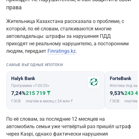
права
Жительница Казахстана рассказала о проблеме, с
которой, по её словам, сталкиваются многие
автовладельцы: штрафы за нарушения ПДД
приходят не реальному нарушителю, а посторонним
людям, передает
Finratings.kz
.
САМЫЕ ВЫГОДНЫЕ ИПОТЕКИ
Halyk Bank
ForteBank
Программа «7-20-25»
Ипотека под зал
7,24%
215 719 ₸
9,53%
243 4
ГЭСВ
платёж в месяц с 24 млн ₸
ГЭСВ
платёж 
По её словам, за последние 12 месяцев на
автомобиль семьи уже четвёртый раз пришёл штраф
через Kaspi, однако фактически нарушения