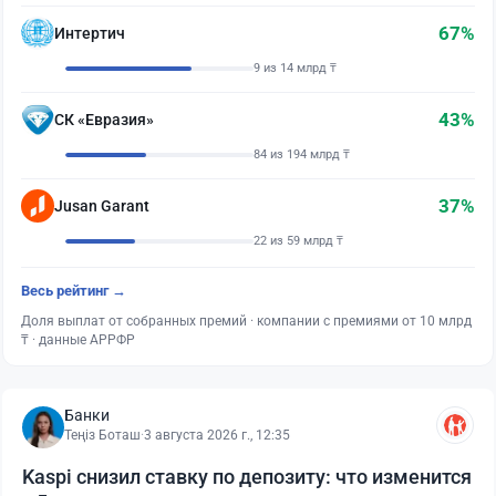
67%
Интертич
9 из 14 млрд ₸
43%
СК «Евразия»
84 из 194 млрд ₸
37%
Jusan Garant
22 из 59 млрд ₸
Весь рейтинг →
Доля выплат от собранных премий · компании с премиями от 10 млрд
₸ · данные АРРФР
Банки
Теңіз Боташ
·
3 августа 2026 г., 12:35
Kaspi снизил ставку по депозиту: что изменится