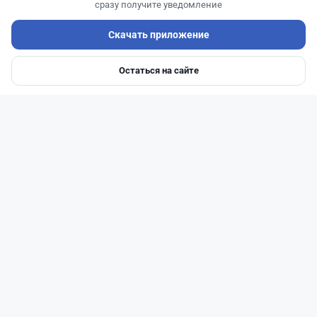
сразу получите уведомление
Скачать приложение
Остаться на сайте
Главная
Депозиты
Ипотеки
Авто
Войти
Меню
Читать дальше →
25
6
0
1
Новости
Асель Каженова
·
3 августа 2026 г., 23:59
Казахстанцам напомнили, кто может получить
государственные выплаты в 2026 год