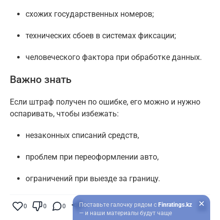
схожих государственных номеров;
технических сбоев в системах фиксации;
человеческого фактора при обработке данных.
Важно знать
Если штраф получен по ошибке, его можно и нужно
оспаривать, чтобы избежать:
незаконных списаний средств,
проблем при переоформлении авто,
ограничений при выезде за границу.
Поставьте галочку рядом с
Finratings.kz
0
0
0
0
— и наши материалы будут чаще