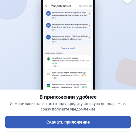
Читать дальше →
22
15
0
15
Новости
Асель Каженова
·
8 августа 2026 г., 16:00
Wildberries предложили перенести часть
складов из России в Кыргызстан
В приложении удобнее
Изменилась ставка по вкладу, кредиту или курс доллара — вы
сразу получите уведомление
Самый выгодный курс валют
Скачать приложение