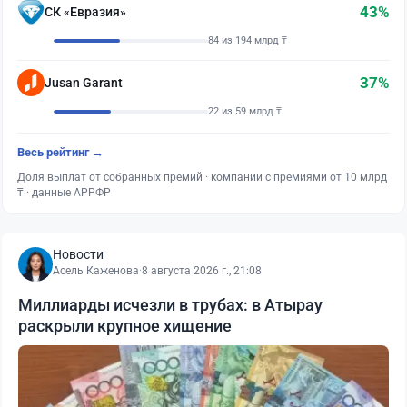
43%
СК «Евразия»
84 из 194 млрд ₸
37%
Jusan Garant
22 из 59 млрд ₸
Весь рейтинг →
Доля выплат от собранных премий · компании с премиями от 10 млрд
₸ · данные АРРФР
Новости
Асель Каженова
·
8 августа 2026 г., 21:08
Миллиарды исчезли в трубах: в Атырау
раскрыли крупное хищение