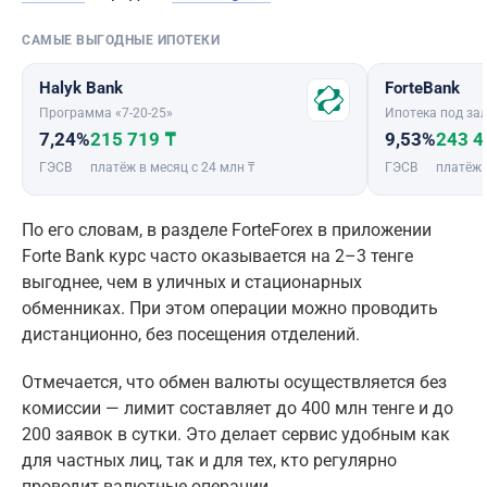
САМЫЕ ВЫГОДНЫЕ ИПОТЕКИ
Halyk Bank
ForteBank
Программа «7-20-25»
Ипотека под зал
7,24%
215 719 ₸
9,53%
243 4
ГЭСВ
платёж в месяц с 24 млн ₸
ГЭСВ
платёж 
По его словам, в разделе ForteForex в приложении
Forte Bank курс часто оказывается на 2–3 тенге
выгоднее, чем в уличных и стационарных
обменниках. При этом операции можно проводить
дистанционно, без посещения отделений.
Отмечается, что обмен валюты осуществляется без
комиссии — лимит составляет до 400 млн тенге и до
200 заявок в сутки. Это делает сервис удобным как
для частных лиц, так и для тех, кто регулярно
проводит валютные операции.