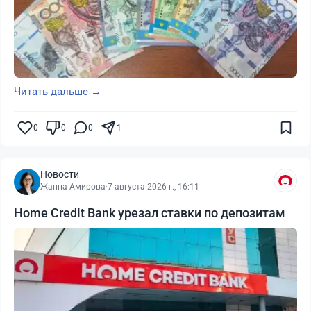
Читать дальше →
0
0
0
1
Новости
Жанна Амирова
·
7 августа 2026 г., 16:11
Home Credit Bank урезал ставки по депозитам