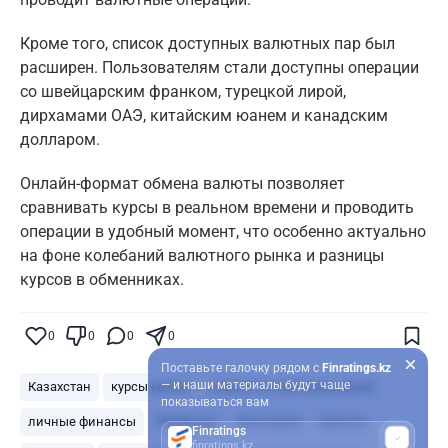
Кроме того, список доступных валютных пар был
расширен. Пользователям стали доступны операции
со швейцарским франком, турецкой лирой,
дирхамами ОАЭ, китайским юанем и канадским
долларом.
Онлайн-формат обмена валюты позволяет
сравнивать курсы в реальном времени и проводить
операции в удобный момент, что особенно актуально
на фоне колебаний валютного рынка и разницы
курсов в обменниках.
0
0
0
0
Поставьте галочку рядом с
Finratings.kz
— и наши материалы будут чаще
Казахстан
курсы валют
советы по экономии денег
показываться вам
личные финансы
Лайфхаки
Экономия
валюта
Finratings
finratings.kz