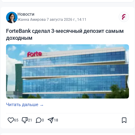
Новости
Жанна Амирова
·
7 августа 2026 г., 14:11
ForteBank сделал 3-месячный депозит самым
доходным
Читать дальше →
65
21
0
18