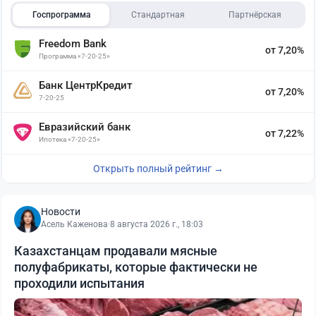
Госпрограмма
Стандартная
Партнёрская
Freedom Bank
от 7,20%
Программа «7-20-25»
Банк ЦентрКредит
от 7,20%
7-20-25
Евразийский банк
от 7,22%
Ипотека «7-20-25»
Открыть полный рейтинг →
Новости
Асель Каженова
·
8 августа 2026 г., 18:03
Казахстанцам продавали мясные
полуфабрикаты, которые фактически не
проходили испытания