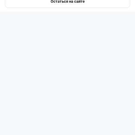
Остаться на сайте
Главная
Депозиты
Ипотеки
Авто
Войти
Меню
Читать дальше →
1
0
0
0
Новости
Асель Каженова
·
8 августа 2026 г., 15:03
Сотни лекарств подешевели в Казахстане:
какие препараты попали в список
Читать дальше →