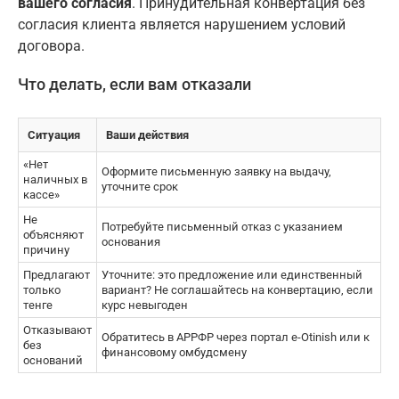
вашего согласия
. Принудительная конвертация без
согласия клиента является нарушением условий
договора.
Что делать, если вам отказали
Ситуация
Ваши действия
«Нет
Оформите письменную заявку на выдачу,
наличных в
уточните срок
кассе»
Не
Потребуйте письменный отказ с указанием
объясняют
основания
причину
Предлагают
Уточните: это предложение или единственный
только
вариант? Не соглашайтесь на конвертацию, если
тенге
курс невыгоден
Отказывают
Обратитесь в АРРФР через портал e-Otinish или к
без
финансовому омбудсмену
оснований