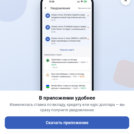
✕
Читать дальше →
1
0
0
1
Новости
Жанна Амирова
·
7 августа 2026 г., 14:32
Сервисы ВТБ не будут работать почти пять
часов
В приложении удобнее
Изменилась ставка по вкладу, кредиту или курс доллара — вы
сразу получите уведомление
Скачать приложение