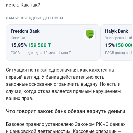
истёк. Как так?
САМЫЕ ВЫГОДНЫЕ ДЕПОЗИТЫ
Freedom Bank
Halyk Bank
Копилка
Универсальный
15,95%
159 500 ₸
15%
150 00
ГЭСВ
доход за 12 мес с 1 млн ₸
ГЭСВ
доход за 1
Ситуация не такая однозначная, как кажется на
первый взгляд. У банка действительно есть
законные основания ограничить выдачу. Но есть и
случаи, когда отказ является прямым нарушением
ваших прав.
Что говорит закон: банк обязан вернуть деньги
Базовое правило установлено Законом РК «О банках
и банковской деятельности». Кассовые операции —