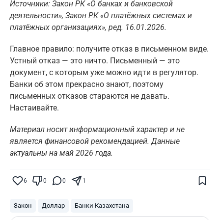
Источники: Закон РК «О банках и банковской
деятельности», Закон РК «О платёжных системах и
платёжных организациях», ред. 16.01.2026.
Главное правило: получите отказ в письменном виде.
Устный отказ — это ничто. Письменный — это
документ, с которым уже можно идти в регулятор.
Банки об этом прекрасно знают, поэтому
письменных отказов стараются не давать.
Настаивайте.
Материал носит информационный характер и не
является финансовой рекомендацией. Данные
актуальны на май 2026 года.
Поставьте галочку рядом с
Finratings.kz
— и наши материалы будут чаще
показываться вам
6
0
0
1
Finratings
finratings.kz
Закон
Доллар
Банки Казахстана