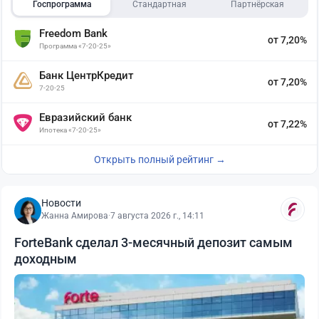
Госпрограмма
Стандартная
Партнёрская
Freedom Bank
от 7,20%
Программа «7-20-25»
Банк ЦентрКредит
от 7,20%
7-20-25
Евразийский банк
от 7,22%
Ипотека «7-20-25»
Открыть полный рейтинг →
Новости
Жанна Амирова
·
7 августа 2026 г., 14:11
ForteBank сделал 3-месячный депозит самым
доходным