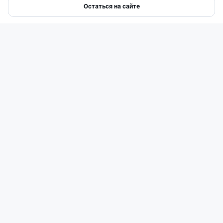
Остаться на сайте
Главная
Депозиты
Ипотеки
Авто
Войти
Меню
Читать дальше →
0
0
0
0
Новости
Жанна Амирова
·
7 августа 2026 г., 16:11
Home Credit Bank урезал ставки по депозитам