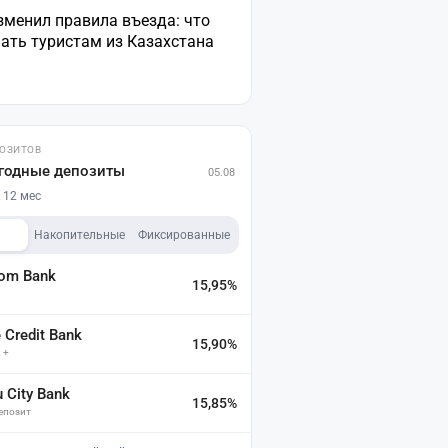
зменил правила въезда: что
ать туристам из Казахстана
ПОЗИТОВ
годные депозиты
05.08
 12 мес
Накопительные
Фиксированные
dom Bank
15,95%
а
Credit Bank
15,90%
 +
u City Bank
15,85%
депозит