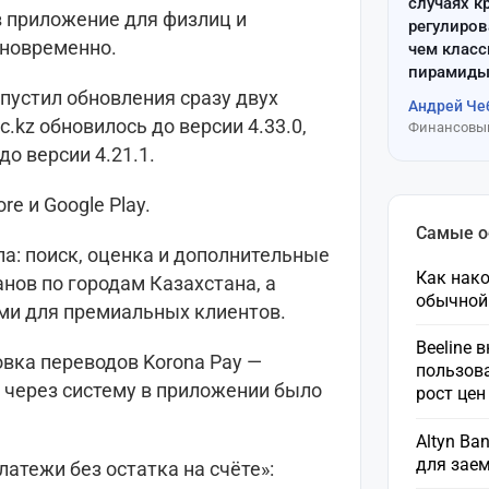
случаях к
 приложение для физлиц и
регулиров
дновременно.
чем клас
пирамиды
пустил обновления сразу двух
Андрей Че
.kz обновилось до версии 4.33.0,
Финансовый
до версии 4.21.1.
e и Google Play.
Самые 
ла: поиск, оценка и дополнительные
Как нако
анов по городам Казахстана, а
обычной
иями для премиальных клиентов.
Beeline 
овка переводов Korona Pay —
пользов
через систему в приложении было
рост це
Altyn Ba
для зае
латежи без остатка на счёте»: