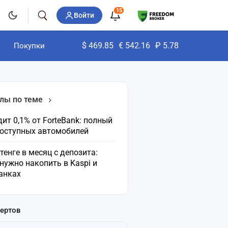
15
Войти
$
469.85
€
542.16
₽
5.78
Покупки
лы по теме
ит 0,1% от ForteBank: полный
доступных автомобилей
 тенге в месяц с депозита:
нужно накопить в Kaspi и
анках
пертов