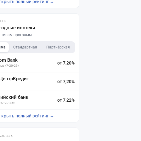
ткрыть полный рейтинг →
ТЕК
годные ипотеки
по типам программ
мма
Стандартная
Партнёрская
dom Bank
от 7,20%
ма «7-20-25»
 ЦентрКредит
от 7,20%
зийский банк
от 7,22%
 «7-20-25»
ткрыть полный рейтинг →
АХОВЫХ