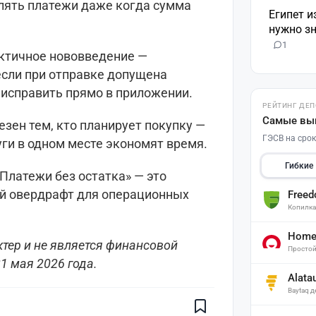
лять платежи даже когда сумма
Египет и
нужно зн
1
ктичное нововведение —
если при отправке допущена
 исправить прямо в приложении.
РЕЙТИНГ ДЕ
Самые вы
зен тем, кто планирует покупку —
ГЭСВ на срок
ги в одном месте экономят время.
Гибкие
Платежи без остатка» — это
й овердрафт для операционных
Free
Копилк
Home 
тер и не является финансовой
Простой
Поставьте галочку рядом с
1 мая 2026 года.
Finratings.kz
— и наши материалы
Alata
будут чаще показываться вам
Baytaq 
Finratings
finratings.kz