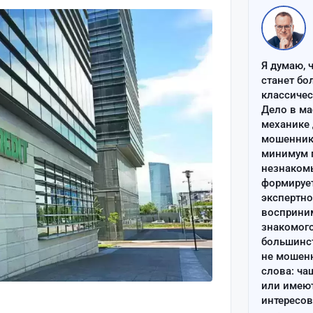
Я думаю, 
станет бо
классиче
Дело в ма
механике 
мошенник 
минимум п
незнаком
формируе
экспертно
восприним
знакомого
большинс
не мошен
слова: ча
или имею
интересов