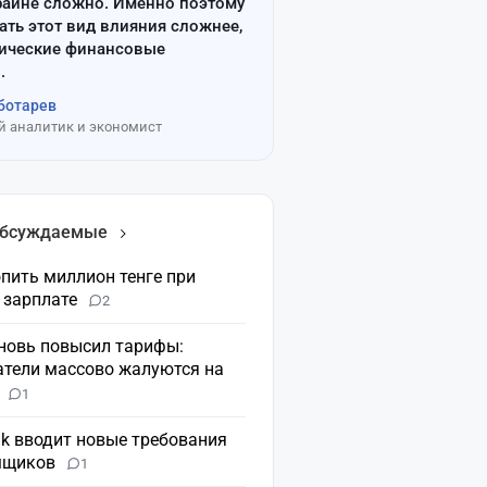
райне сложно. Именно поэтому
ать этот вид влияния сложнее,
сические финансовые
.
ботарев
 аналитик и экономист
обсуждаемые
пить миллион тенге при
 зарплате
2
вновь повысил тарифы:
атели массово жалуются на
н
1
nk вводит новые требования
мщиков
1