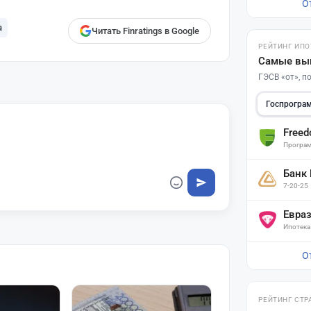
О
а
Читать Finratings в Google
РЕЙТИНГ ИПО
Самые вы
ГЭСВ «от», 
Госпрогра
Free
Програм
Банк
7-20-25
Евра
Ипотека
О
РЕЙТИНГ СТР