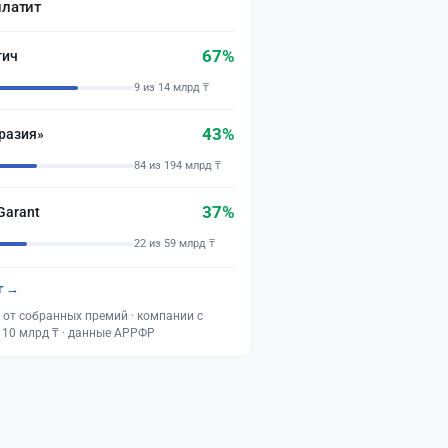
платит
67%
тич
9 из 14 млрд ₸
43%
разия»
84 из 194 млрд ₸
37%
Garant
22 из 59 млрд ₸
г →
 от собранных премий · компании с
 10 млрд ₸ · данные АРРФР