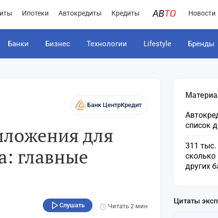
иты
Ипотеки
Автокредиты
Кредиты
Новости
Банки
Бизнес
Технологии
Lifestyle
Бренды
Материа
Банк ЦентрКредит
Автокред
список 
иложения для
311 тыс.
а: главные
сколько 
других б
Цитаты экс
Слушать
Читать
2 мин