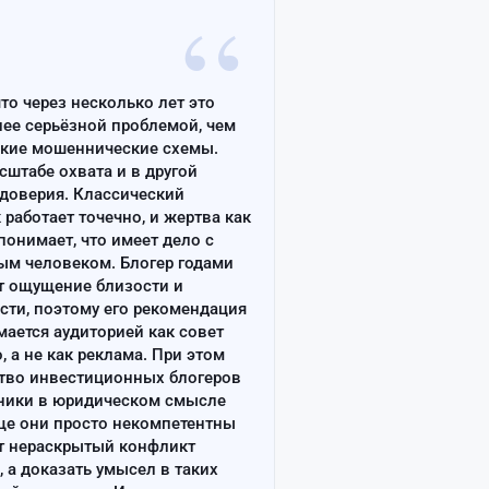
“
что через несколько лет это
лее серьёзной проблемой, чем
ские мошеннические схемы.
сштабе охвата и в другой
доверия. Классический
работает точечно, и жертва как
онимает, что имеет дело с
ым человеком. Блогер годами
т ощущение близости и
сти, поэтому его рекомендация
ается аудиторией как совет
, а не как реклама. При этом
тво инвестиционных блогеров
ники в юридическом смысле
ще они просто некомпетентны
т нераскрытый конфликт
, а доказать умысел в таких