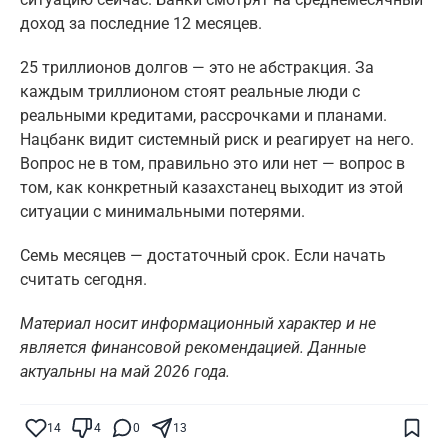
доход за последние 12 месяцев.
25 триллионов долгов — это не абстракция. За
каждым триллионом стоят реальные люди с
реальными кредитами, рассрочками и планами.
Нацбанк видит системный риск и реагирует на него.
Вопрос не в том, правильно это или нет — вопрос в
том, как конкретный казахстанец выходит из этой
ситуации с минимальными потерями.
Семь месяцев — достаточный срок. Если начать
считать сегодня.
Материал носит информационный характер и не
является финансовой рекомендацией. Данные
актуальны на май 2026 года.
Поставьте галочку рядом с
Finratings.kz
— и наши материалы будут чаще
показываться вам
14
4
0
13