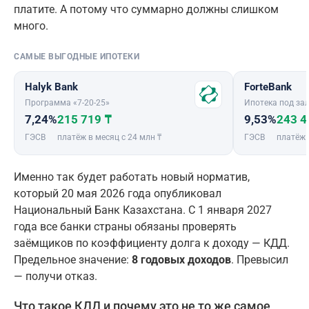
платите. А потому что суммарно должны слишком
много.
САМЫЕ ВЫГОДНЫЕ ИПОТЕКИ
Halyk Bank
ForteBank
Программа «7-20-25»
Ипотека под зал
7,24%
215 719 ₸
9,53%
243 4
ГЭСВ
платёж в месяц с 24 млн ₸
ГЭСВ
платёж 
Именно так будет работать новый норматив,
который 20 мая 2026 года опубликовал
Национальный Банк Казахстана. С 1 января 2027
года все банки страны обязаны проверять
заёмщиков по коэффициенту долга к доходу — КДД.
Предельное значение:
8 годовых доходов
. Превысил
— получи отказ.
Что такое КДД и почему это не то же самое,