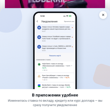
✕
Читать дальше →
2
1
0
0
Новости
Жанна Амирова
·
4 августа 2026 г., 11:35
Казахстанцы поверили, что получат до 2 млн
тенге за оформление автокредита
В приложении удобнее
Изменилась ставка по вкладу, кредиту или курс доллара — вы
сразу получите уведомление