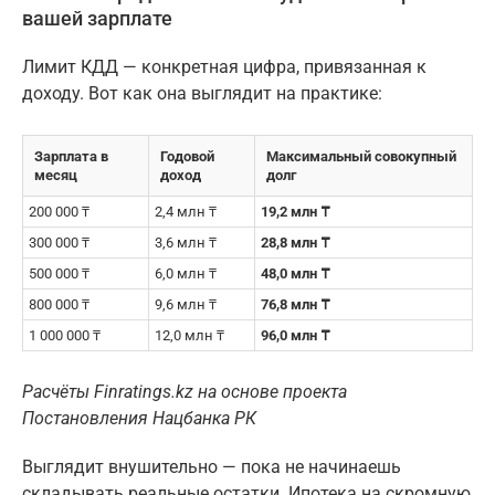
вашей зарплате
Лимит КДД — конкретная цифра, привязанная к
доходу. Вот как она выглядит на практике:
Зарплата в
Годовой
Максимальный совокупный
месяц
доход
долг
200 000 ₸
2,4 млн ₸
19,2 млн ₸
300 000 ₸
3,6 млн ₸
28,8 млн ₸
500 000 ₸
6,0 млн ₸
48,0 млн ₸
800 000 ₸
9,6 млн ₸
76,8 млн ₸
1 000 000 ₸
12,0 млн ₸
96,0 млн ₸
Расчёты Finratings.kz на основе проекта
Постановления Нацбанка РК
Выглядит внушительно — пока не начинаешь
складывать реальные остатки. Ипотека на скромную