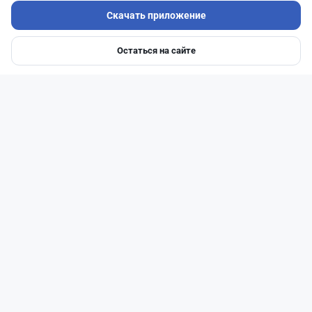
Скачать приложение
Остаться на сайте
Главная
Депозиты
Ипотеки
Авто
Войти
Меню
Читать дальше →
0
0
0
0
Новости
Асель Каженова
·
3 августа 2026 г., 22:30
Почему Китай вкладывает миллиарды в недра
Казахстана и что получит страна