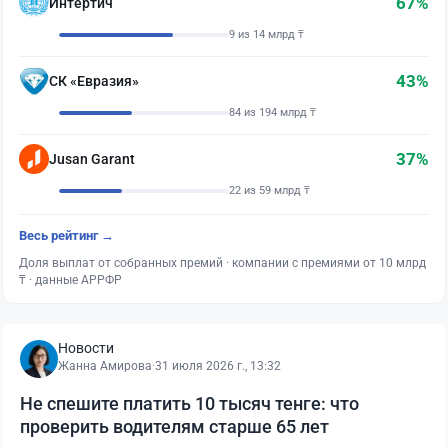
67%
Интертич
9 из 14 млрд ₸
43%
СК «Евразия»
84 из 194 млрд ₸
37%
Jusan Garant
22 из 59 млрд ₸
Весь рейтинг →
Доля выплат от собранных премий · компании с премиями от 10 млрд
₸ · данные АРРФР
Новости
Жанна Амирова
·
31 июля 2026 г., 13:32
Не спешите платить 10 тысяч тенге: что
проверить водителям старше 65 лет