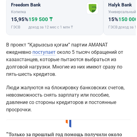
Freedom Bank
Halyk Bank
Копилка
Универсальный
15,95%
159 500 ₸
15%
150 00
ГЭСВ
доход за 12 мес с 1 млн ₸
ГЭСВ
доход за 1
В проект “Қарызсыз қоғам” партии AMANAT
ежедневно
поступает
около 5 тысяч обращений от
казахстанцев, которые пытаются выбраться из
долговой нагрузки. Многие из них имеют сразу по
пять-шесть кредитов.
Люди жалуются на блокировку банковских счетов,
невозможность снять зарплату или пособие,
давление со стороны кредиторов и постоянные
просрочки.
“Только за прошлый год помощь получили около