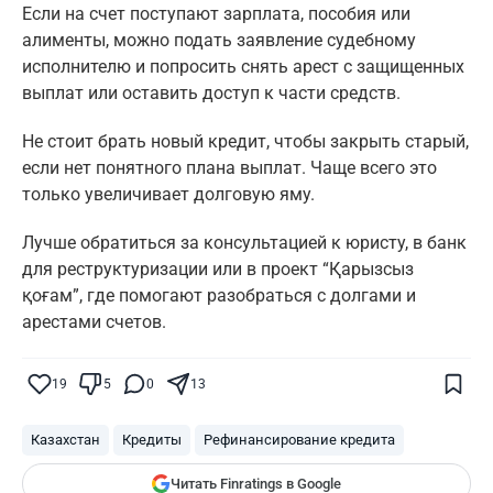
Если на счет поступают зарплата, пособия или
алименты, можно подать заявление судебному
исполнителю и попросить снять арест с защищенных
выплат или оставить доступ к части средств.
Не стоит брать новый кредит, чтобы закрыть старый,
если нет понятного плана выплат. Чаще всего это
только увеличивает долговую яму.
Лучше обратиться за консультацией к юристу, в банк
для реструктуризации или в проект “Қарызсыз
қоғам”, где помогают разобраться с долгами и
арестами счетов.
Поставьте галочку рядом с
Finratings.kz
— и наши материалы будут чаще
показываться вам
19
5
0
13
Finratings
finratings.kz
Казахстан
Кредиты
Рефинансирование кредита
Читать Finratings в Google