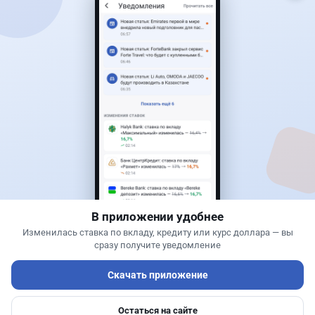
Читать дальше →
0
0
0
0
Новости
Жанна Амирова
·
4 августа 2026 г., 10:17
Въезд в Казахстан изменят: иностранцам
понадобится разрешение
В приложении удобнее
Изменилась ставка по вкладу, кредиту или курс доллара — вы
сразу получите уведомление
Скачать приложение
Остаться на сайте