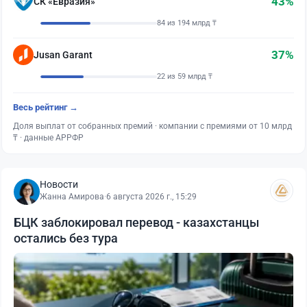
43%
СК «Евразия»
84 из 194 млрд ₸
37%
Jusan Garant
22 из 59 млрд ₸
Весь рейтинг →
Доля выплат от собранных премий · компании с премиями от 10 млрд
₸ · данные АРРФР
Новости
Жанна Амирова
·
6 августа 2026 г., 15:29
БЦК заблокировал перевод - казахстанцы
остались без тура