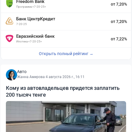
Freedom Bank
от 7,20%
Программа «7-20-25»
Банк ЦентрКредит
от 7,20%
7-20-25
Евразийский банк
от 7,22%
Ипотека «7-20-25»
Открыть полный рейтинг →
Авто
Жанна Амирова
·
4 августа 2026 г., 16:11
Кому из автовладельцев придется заплатить
200 тысяч тенге