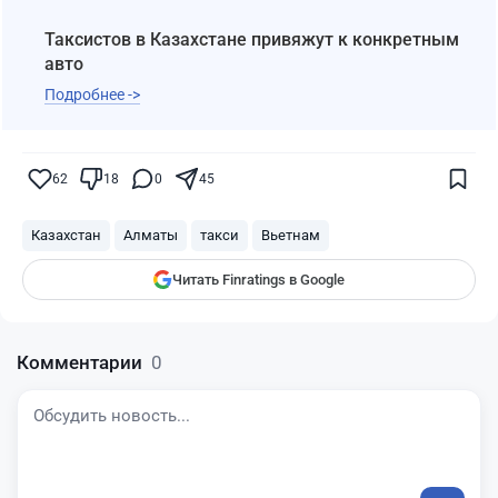
Таксистов в Казахстане привяжут к конкретным
авто
Подробнее ->
Поставьте галочку рядом с
Finratings.kz
— и наши материалы будут чаще
показываться вам
62
18
0
45
Finratings
finratings.kz
Казахстан
Алматы
такси
Вьетнам
Читать Finratings в Google
Комментарии
0