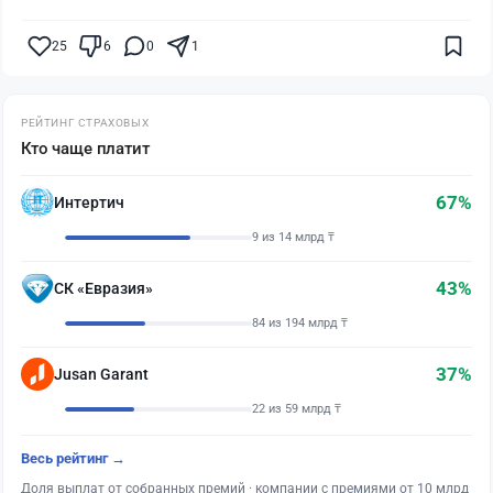
25
6
0
1
РЕЙТИНГ СТРАХОВЫХ
Кто чаще платит
67%
Интертич
9 из 14 млрд ₸
43%
СК «Евразия»
84 из 194 млрд ₸
37%
Jusan Garant
22 из 59 млрд ₸
Весь рейтинг →
Доля выплат от собранных премий · компании с премиями от 10 млрд