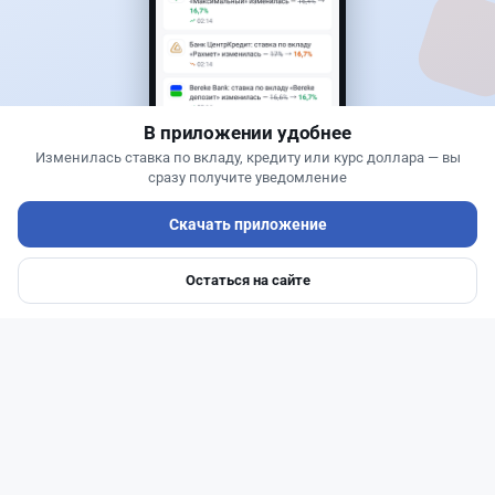
Жанна Амирова
·
4 августа 2026 г., 11:35
Казахстанцы поверили, что получат до 2 млн
тенге за оформление автокредита
В приложении удобнее
Изменилась ставка по вкладу, кредиту или курс доллара — вы
сразу получите уведомление
Скачать приложение
Остаться на сайте
Главная
Депозиты
Ипотеки
Авто
Войти
Меню
Читать дальше →
0
0
0
0
Новости
Асель Каженова
·
3 августа 2026 г., 22:30