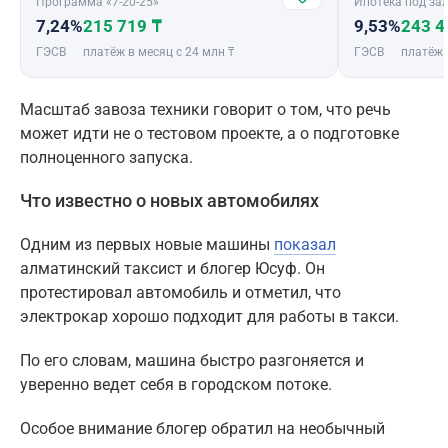
Программа «7-20-25»
Ипотека под зал
7,24%
215 719 ₸
9,53%
243 4
ГЭСВ
платёж в месяц с 24 млн ₸
ГЭСВ
платёж 
Масштаб завоза техники говорит о том, что речь
может идти не о тестовом проекте, а о подготовке
полноценного запуска.
Что известно о новых автомобилях
Одним из первых новые машины
показал
алматинский таксист и блогер Юсуф. Он
протестировал автомобиль и отметил, что
электрокар хорошо подходит для работы в такси.
По его словам, машина быстро разгоняется и
уверенно ведет себя в городском потоке.
Особое внимание блогер обратил на необычный