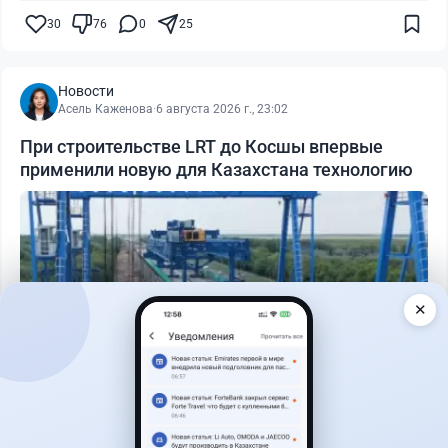
30
76
0
25
Новости
Асель Каженова
·
6 августа 2026 г., 23:02
При строительстве LRT до Косшы впервые
применили новую для Казахстана технологию
✕
Читать дальше →
1
0
0
0