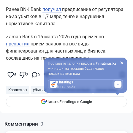
Ранее BNK Bank
получил
предписание от регулятора
из-за убытков в 1,7 млрд тенге и нарушения
нормативов капитала.
Zaman Bank с 16 марта 2026 года временно
прекратил
прием заявок на все виды
финансирования для частных лиц и бизнеса,
сославшись на технические причины.
Поставьте галочку рядом с
Finratings.kz
— и наши материалы будут чаще
показываться вам
6
2
0
4
Finratings
finratings.kz
Казахстан
убытки
BNK Commercial Bank
Zaman Bank
Читать Finratings в Google
Комментарии
0