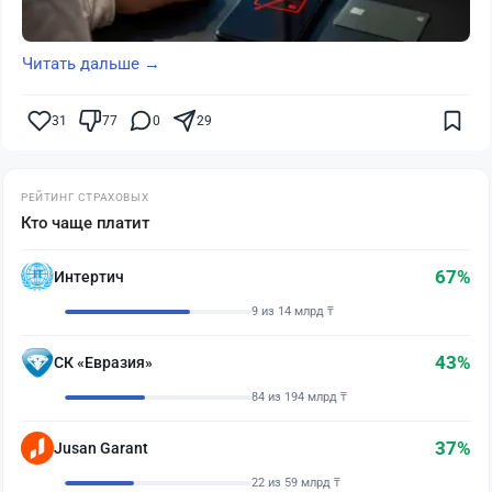
Читать дальше →
31
77
0
29
РЕЙТИНГ СТРАХОВЫХ
Кто чаще платит
67%
Интертич
9 из 14 млрд ₸
43%
СК «Евразия»
84 из 194 млрд ₸
37%
Jusan Garant
22 из 59 млрд ₸