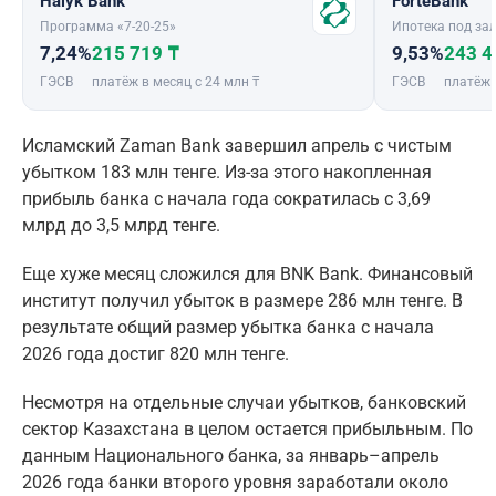
Halyk Bank
ForteBank
Программа «7-20-25»
Ипотека под зал
7,24%
215 719 ₸
9,53%
243 4
ГЭСВ
платёж в месяц с 24 млн ₸
ГЭСВ
платёж 
Исламский Zaman Bank завершил апрель с чистым
убытком 183 млн тенге. Из-за этого накопленная
прибыль банка с начала года сократилась с 3,69
млрд до 3,5 млрд тенге.
Еще хуже месяц сложился для BNK Bank. Финансовый
институт получил убыток в размере 286 млн тенге. В
результате общий размер убытка банка с начала
2026 года достиг 820 млн тенге.
Несмотря на отдельные случаи убытков, банковский
сектор Казахстана в целом остается прибыльным. По
данным Национального банка, за январь–апрель
2026 года банки второго уровня заработали около