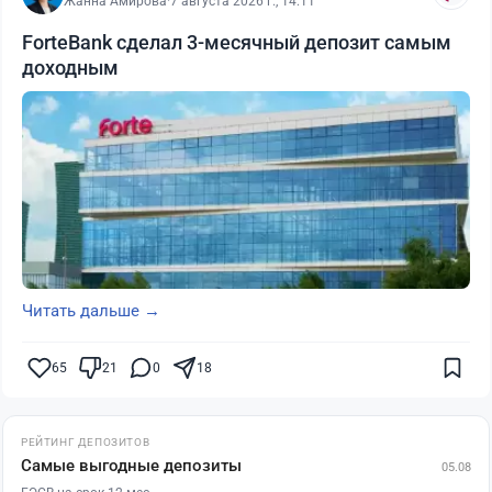
Жанна Амирова
·
7 августа 2026 г., 14:11
ForteBank сделал 3-месячный депозит самым
доходным
Читать дальше →
65
21
0
18
РЕЙТИНГ ДЕПОЗИТОВ
Самые выгодные депозиты
05.08