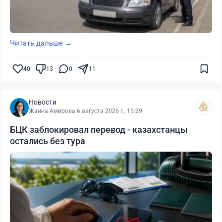
Читать дальше →
40
13
0
11
Новости
Жанна Амирова
·
6 августа 2026 г., 15:29
БЦК заблокировал перевод - казахстанцы
остались без тура