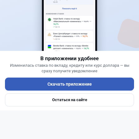
Банки
Теңіз Боташ
·
4 августа 2026 г., 20:30
Как сохранить экран Kaspi.kz, если приложение
запрещает скриншоты
В приложении удобнее
Изменилась ставка по вкладу, кредиту или курс доллара — вы
сразу получите уведомление
Скачать приложение
Остаться на сайте
Главная
Депозиты
Ипотеки
Авто
Войти
Меню
Читать дальше →
51
13
0
21