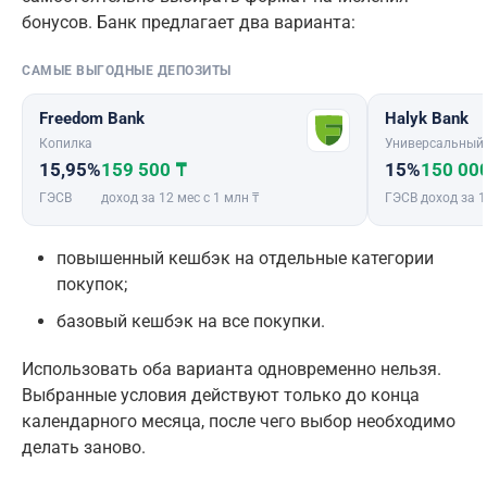
бонусов. Банк предлагает два варианта:
САМЫЕ ВЫГОДНЫЕ ДЕПОЗИТЫ
Freedom Bank
Halyk Bank
Копилка
Универсальный
15,95%
159 500 ₸
15%
150 00
ГЭСВ
доход за 12 мес с 1 млн ₸
ГЭСВ
доход за 1
повышенный кешбэк на отдельные категории
покупок;
базовый кешбэк на все покупки.
Использовать оба варианта одновременно нельзя.
Выбранные условия действуют только до конца
календарного месяца, после чего выбор необходимо
делать заново.