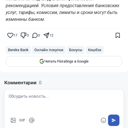
рекомендацией. Условия предоставления банковских
услуг, тарифы, комиссии, лимиты и сроки могут быть
изменены банком.
Поставьте галочку рядом с
Finratings.kz
— и наши материалы будут чаще
показываться вам
17
5
0
12
Finratings
finratings.kz
Bereke Bank
Онлайн покупки
Бонусы
Кешбэк
Читать Finratings в Google
Комментарии
0
GIF