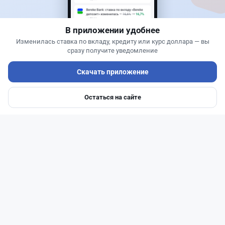
Казахстана и что получит страна
В приложении удобнее
Изменилась ставка по вкладу, кредиту или курс доллара — вы
сразу получите уведомление
Скачать приложение
Остаться на сайте
Главная
Депозиты
Ипотеки
Авто
Войти
Меню
Читать дальше →
1
0
0
1
Банки
Геннадий Савицкий
·
1 августа 2026 г., 15:11
311 тыс. тенге в месяц с депозита: сколько
нужно накопить в Kaspi и других банках