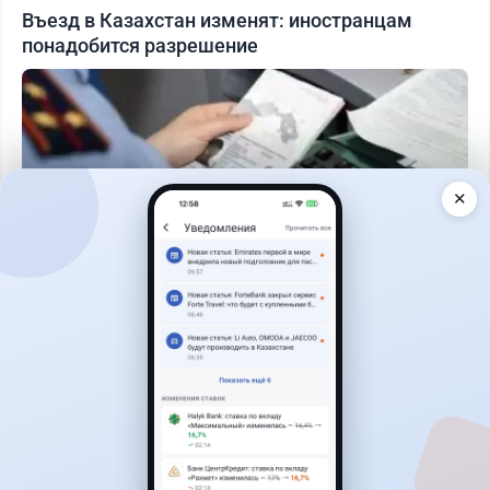
Въезд в Казахстан изменят: иностранцам
понадобится разрешение
✕
Читать дальше →
25
6
0
1
Новости
Асель Каженова
·
3 августа 2026 г., 22:30
Почему Китай вкладывает миллиарды в недра