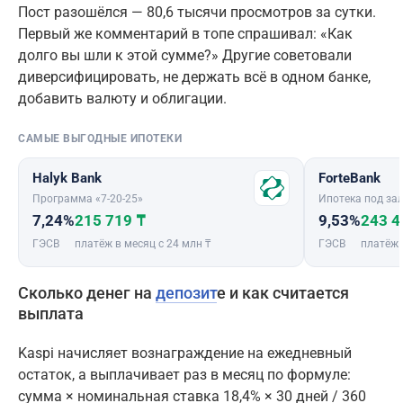
Пост разошёлся — 80,6 тысячи просмотров за сутки.
Первый же комментарий в топе спрашивал: «Как
долго вы шли к этой сумме?» Другие советовали
диверсифицировать, не держать всё в одном банке,
добавить валюту и облигации.
САМЫЕ ВЫГОДНЫЕ ИПОТЕКИ
Halyk Bank
ForteBank
Программа «7-20-25»
Ипотека под зал
7,24%
215 719 ₸
9,53%
243 4
ГЭСВ
платёж в месяц с 24 млн ₸
ГЭСВ
платёж 
Сколько денег на
депозит
е и как считается
выплата
Kaspi начисляет вознаграждение на ежедневный
остаток, а выплачивает раз в месяц по формуле:
сумма × номинальная ставка 18,4% × 30 дней / 360