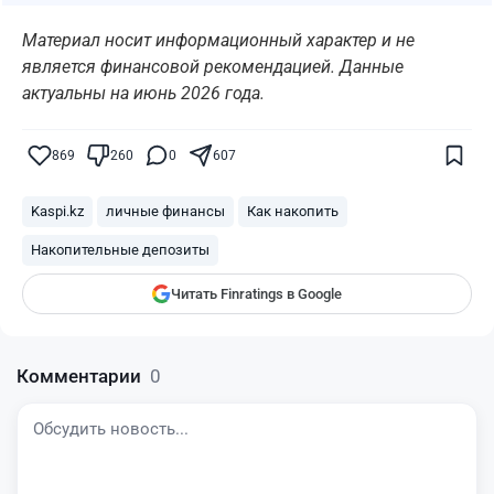
Материал носит информационный характер и не
является финансовой рекомендацией. Данные
актуальны на июнь 2026 года.
Поставьте галочку рядом с
Finratings.kz
869
260
0
607
— и наши материалы будут чаще
показываться вам
Kaspi.kz
личные финансы
Как накопить
Finratings
finratings.kz
Накопительные депозиты
Читать Finratings в Google
Комментарии
0