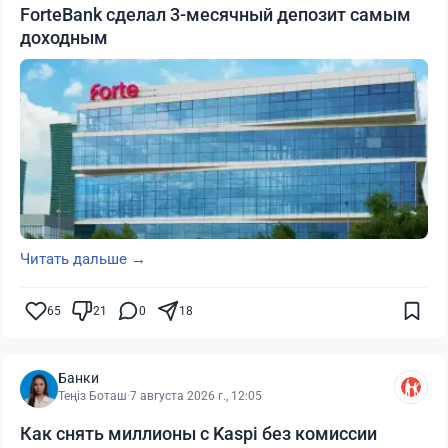
ForteBank сделал 3-месячный депозит самым
доходным
Читать дальше →
65
21
0
18
Банки
Теңіз Боташ
·
7 августа 2026 г., 12:05
Как снять миллионы с Kaspi без комиссии