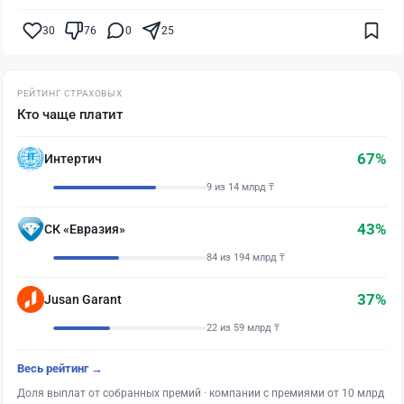
30
76
0
25
РЕЙТИНГ СТРАХОВЫХ
Кто чаще платит
67%
Интертич
9 из 14 млрд ₸
43%
СК «Евразия»
84 из 194 млрд ₸
37%
Jusan Garant
22 из 59 млрд ₸
Весь рейтинг →
Доля выплат от собранных премий · компании с премиями от 10 млрд