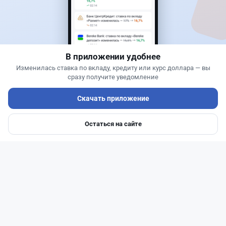
Теңіз Боташ
·
5 августа 2026 г., 13:10
Alatau City Bank разыгрывает 33 млн тенге:
какие условия скрываются в правилах акции
В приложении удобнее
Изменилась ставка по вкладу, кредиту или курс доллара — вы
сразу получите уведомление
Скачать приложение
Остаться на сайте
Главная
Депозиты
Ипотеки
Авто
Войти
Меню
Читать дальше →
94
30
0
28
Новости
Жанна Амирова
·
5 августа 2026 г., 11:54