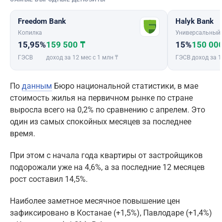
Freedom Bank
Halyk Bank
Копилка
Универсальный
15,95%
159 500 ₸
15%
150 00
ГЭСВ
доход за 12 мес с 1 млн ₸
ГЭСВ
доход за 1
По
данным
Бюро национальной статистики, в мае
стоимость жилья на первичном рынке по стране
выросла всего на 0,2% по сравнению с апрелем. Это
один из самых спокойных месяцев за последнее
время.
При этом с начала года квартиры от застройщиков
подорожали уже на 4,6%, а за последние 12 месяцев
рост составил 14,5%.
Наиболее заметное месячное повышение цен
зафиксировано в Костанае (+1,5%), Павлодаре (+1,4%)