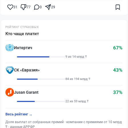
31
77
0
29
РЕЙТИНГ СТРАХОВЫХ
Кто чаще платит
67%
Интертич
9 из 14 млрд ₸
43%
СК «Евразия»
84 из 194 млрд ₸
37%
Jusan Garant
22 из 59 млрд ₸
Весь рейтинг →
Доля выплат от собранных премий · компании с премиями от 10 млрд
₸ · данные АРРФР