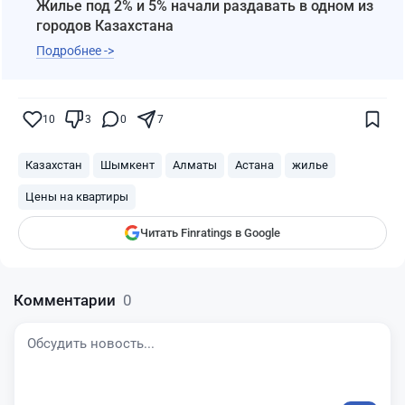
Жилье под 2% и 5% начали раздавать в одном из
городов Казахстана
Подробнее ->
Поставьте галочку рядом с
Finratings.kz
10
3
0
7
— и наши материалы будут чаще
показываться вам
Казахстан
Шымкент
Алматы
Астана
жилье
Finratings
finratings.kz
Цены на квартиры
Читать Finratings в Google
Комментарии
0