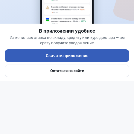
Как сохранить экран Kaspi.kz, если приложение
запрещает скриншоты
В приложении удобнее
Изменилась ставка по вкладу, кредиту или курс доллара — вы
сразу получите уведомление
Скачать приложение
Остаться на сайте
Главная
Депозиты
Ипотеки
Авто
Войти
Меню
Читать дальше →
51
13
0
21
Новости
Асель Каженова
·
6 августа 2026 г., 23:02