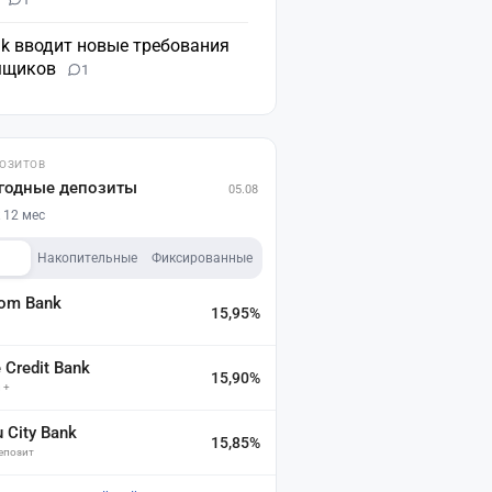
nk вводит новые требования
мщиков
1
ПОЗИТОВ
годные депозиты
05.08
 12 мес
Накопительные
Фиксированные
dom Bank
15,95%
а
Credit Bank
15,90%
 +
u City Bank
15,85%
депозит