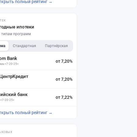
ткрыть полный рейтинг →
ТЕК
годные ипотеки
по типам программ
мма
Стандартная
Партнёрская
dom Bank
от 7,20%
ма «7-20-25»
 ЦентрКредит
от 7,20%
зийский банк
от 7,22%
 «7-20-25»
ткрыть полный рейтинг →
АХОВЫХ