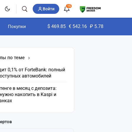
15
Войти
$
469.85
€
542.16
₽
5.78
Покупки
лы по теме
ит 0,1% от ForteBank: полный
доступных автомобилей
 тенге в месяц с депозита:
нужно накопить в Kaspi и
анках
пертов