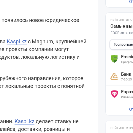
О
 появилось новое юридическое
РЕЙТИНГ ИПО
Самые вы
ГЭСВ «от», 
тва
Kaspi.kz
с Magnum, крупнейшей
Госпрогра
кие проекты компании могут
одуктов, локальную логистику и
Free
Програм
Банк
рубежного направления, которое
7-20-25
ет локальные проекты с понятной
Евра
Ипотека
О
пании.
Kaspi.kz
делает ставку не
плейса, доставки, розницы и
РЕЙТИНГ СТР