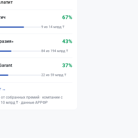
платит
67%
тич
9 из 14 млрд ₸
43%
разия»
84 из 194 млрд ₸
37%
Garant
22 из 59 млрд ₸
г →
 от собранных премий · компании с
 10 млрд ₸ · данные АРРФР