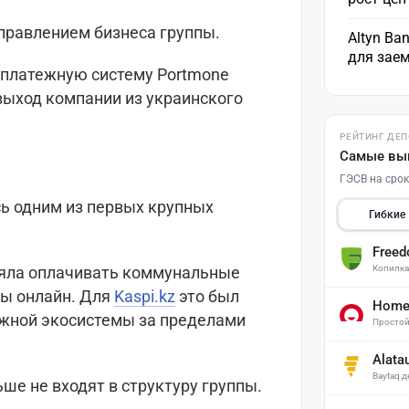
правлением бизнеса группы.
Altyn Ba
для зае
платежную систему Portmone
выход компании из украинского
РЕЙТИНГ ДЕ
Самые вы
ГЭСВ на срок
сь одним из первых крупных
Гибкие
Free
Копилк
ляла оплачивать коммунальные
исы онлайн. Для
Kaspi.kz
это был
Home 
ежной экосистемы за пределами
Простой
Alata
Baytaq 
ше не входят в структуру группы.