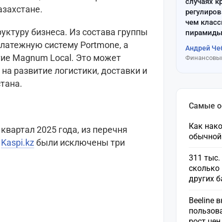
случаях к
азахстане.
регулиров
чем клас
руктуру бизнеса. Из состава группы
пирамиды
латежную систему Portmone, а
Андрей Че
тие Magnum Local. Это может
Финансовый
на развитие логистики, доставки и
тана.
Самые 
Как нако
квартал 2025 года, из перечня
обычной
а
Kaspi.kz
были исключены три
311 тыс.
сколько 
других 
Beeline 
пользов
рост це