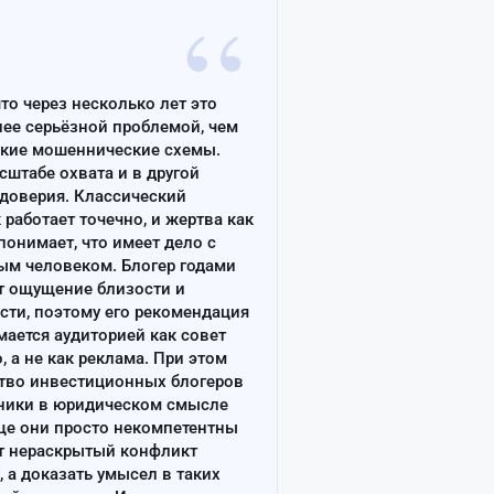
“
что через несколько лет это
лее серьёзной проблемой, чем
ские мошеннические схемы.
сштабе охвата и в другой
доверия. Классический
работает точечно, и жертва как
онимает, что имеет дело с
ым человеком. Блогер годами
т ощущение близости и
сти, поэтому его рекомендация
ается аудиторией как совет
, а не как реклама. При этом
тво инвестиционных блогеров
ники в юридическом смысле
ще они просто некомпетентны
т нераскрытый конфликт
, а доказать умысел в таких