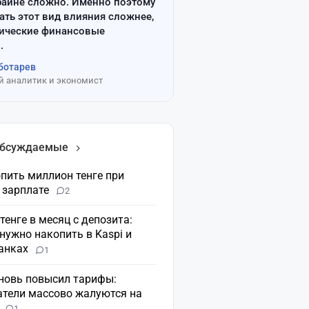
райне сложно. Именно поэтому
ать этот вид влияния сложнее,
сические финансовые
.
ботарев
 аналитик и экономист
обсуждаемые
пить миллион тенге при
 зарплате
2
 тенге в месяц с депозита:
нужно накопить в Kaspi и
банках
1
вновь повысил тарифы:
атели массово жалуются на
н
1