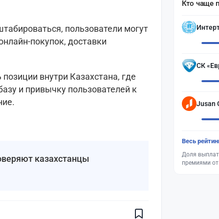
Кто чаще 
Интер
штабироваться, пользователи могут
онлайн-покупок, доставки
СК «Ев
 позиции внутри Казахстана, где
базу и привычку пользователей к
ние.
Jusan 
Весь рейтин
Доля выплат
доверяют казахстанцы
премиями от
Поставьте галочку рядом с
Finratings.kz
— и наши материалы
будут чаще показываться вам
Finratings
finratings.kz