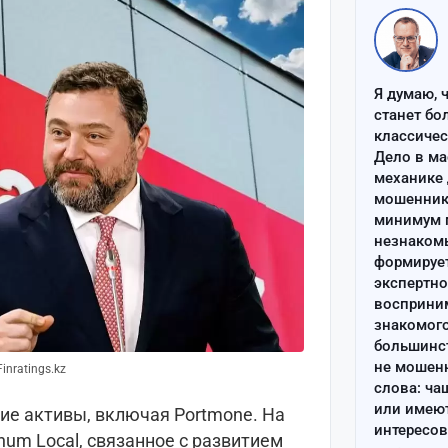
Я думаю, 
станет бо
классиче
Дело в ма
механике 
мошенник 
минимум п
незнаком
формируе
экспертно
восприним
знакомого
большинс
не мошен
nratings.kz
слова: ча
или имею
ие активы, включая Portmone. На
интересов
um Local, связанное с развитием