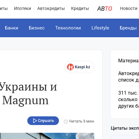
иты
Ипотеки
Автокредиты
Кредиты
Новости
Банки
Бизнес
Технологии
Lifestyle
Бренды
Материа
Kaspi.kz
Автокред
список 
 Украины и
311 тыс.
с Magnum
сколько 
других б
Слушать
Читать
3 мин
Цитаты экс