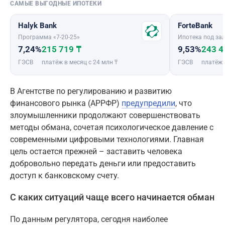
САМЫЕ ВЫГОДНЫЕ ИПОТЕКИ
Halyk Bank
ForteBank
Программа «7-20-25»
Ипотека под зал
7,24%
215 719 ₸
9,53%
243 4
ГЭСВ
платёж в месяц с 24 млн ₸
ГЭСВ
платёж 
В Агентстве по регулированию и развитию
финансового рынка (АРРФР)
предупредили
, что
злоумышленники продолжают совершенствовать
методы обмана, сочетая психологическое давление с
современными цифровыми технологиями. Главная
цель остается прежней – заставить человека
добровольно передать деньги или предоставить
доступ к банковскому счету.
С каких ситуаций чаще всего начинается обман
По данным регулятора, сегодня наиболее