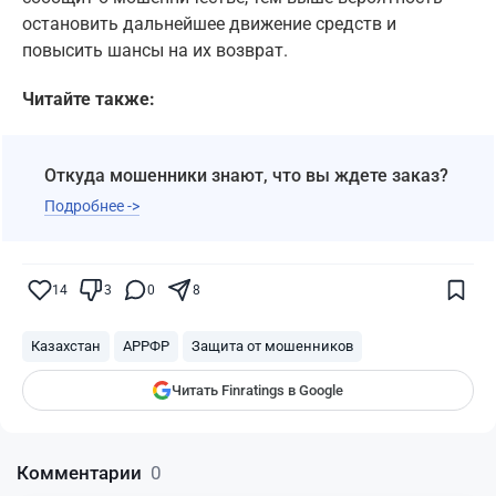
остановить дальнейшее движение средств и
повысить шансы на их возврат.
Читайте также:
Откуда мошенники знают, что вы ждете заказ?
Подробнее ->
Поставьте галочку рядом с
Finratings.kz
— и наши материалы будут чаще
показываться вам
14
3
0
8
Finratings
finratings.kz
Казахстан
АРРФР
Защита от мошенников
Читать Finratings в Google
Комментарии
0