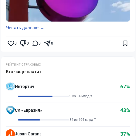
Читать дальше →
0
0
0
0
РЕЙТИНГ СТРАХОВЫХ
Кто чаще платит
67%
Интертич
9 из 14 млрд ₸
43%
СК «Евразия»
84 из 194 млрд ₸
37%
Jusan Garant