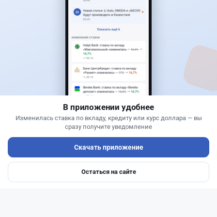
0
0
0
0
Новости
Жанна Амирова
·
7 августа 2026 г., 16:11
Home Credit Bank урезал ставки по депозитам
В приложении удобнее
Изменилась ставка по вкладу, кредиту или курс доллара — вы
сразу получите уведомление
Скачать приложение
Остаться на сайте
Главная
Депозиты
Ипотеки
Авто
Войти
Меню
Читать дальше →
14
51
0
23