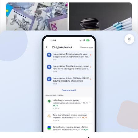
✕
Читать дальше →
3
1
0
0
Банки
Теңіз Боташ
·
5 августа 2026 г., 13:10
Alatau City Bank разыгрывает 33 млн тенге:
какие условия скрываются в правилах акции