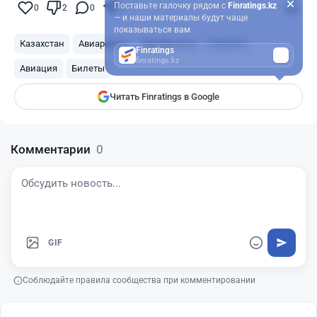
Поставьте галочку рядом с
Finratings.kz
0
2
0
0
— и наши материалы будут чаще
показываться вам
Казахстан
Авиарейсы
Авиабилеты
Самолет
Finratings
finratings.kz
Авиация
Билеты
Читать Finratings в Google
Комментарии
0
GIF
Соблюдайте правила сообщества при комментировании