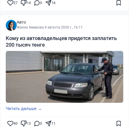
27
14
0
16
Авто
Жанна Амирова
·
4 августа 2026 г., 16:11
Кому из автовладельцев придется заплатить
200 тысяч тенге
Читать дальше →
40
13
0
11