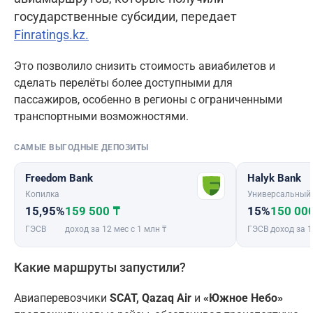
государственные субсидии, передает
Finratings.kz.
Это позволило снизить стоимость авиабилетов и
сделать перелёты более доступными для
пассажиров, особенно в регионы с ограниченными
транспортными возможностями.
САМЫЕ ВЫГОДНЫЕ ДЕПОЗИТЫ
Freedom Bank
Halyk Bank
Копилка
Универсальный
15,95%
159 500 ₸
15%
150 00
ГЭСВ
доход за 12 мес с 1 млн ₸
ГЭСВ
доход за 1
Какие маршруты запустили?
Авиаперевозчики
SCAT, Qazaq Air
и
«Южное Небо»