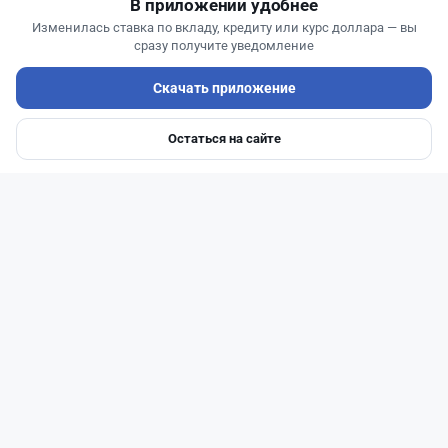
В приложении удобнее
Изменилась ставка по вкладу, кредиту или курс доллара — вы
сразу получите уведомление
Скачать приложение
Остаться на сайте
Главная
Депозиты
Ипотеки
Авто
Войти
Меню
Читать дальше →
93
30
0
28
Банки
Теңіз Боташ
·
4 августа 2026 г., 20:30
Как сохранить экран Kaspi.kz, если приложение
запрещает скриншоты