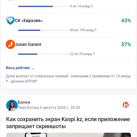
9 из 14 млрд ₸
43%
СК «Евразия»
84 из 194 млрд ₸
37%
Jusan Garant
22 из 59 млрд ₸
Весь рейтинг →
Доля выплат от собранных премий · компании с премиями от 10 млрд
₸ · данные АРРФР
Банки
Теңіз Боташ
·
4 августа 2026 г., 20:30
Как сохранить экран Kaspi.kz, если приложение
запрещает скриншоты