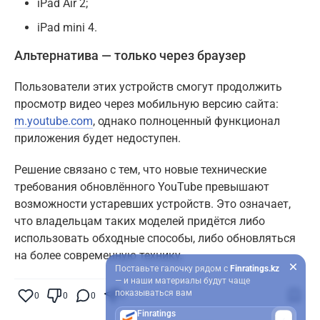
iPad Air 2;
iPad mini 4.
Альтернатива — только через браузер
Пользователи этих устройств смогут продолжить
просмотр видео через мобильную версию сайта:
m.youtube.com
, однако полноценный функционал
приложения будет недоступен.
Решение связано с тем, что новые технические
требования обновлённого YouTube превышают
возможности устаревших устройств. Это означает,
что владельцам таких моделей придётся либо
использовать обходные способы, либо обновляться
на более современную технику.
Поставьте галочку рядом с
Finratings.kz
— и наши материалы будут чаще
показываться вам
0
0
0
0
Finratings