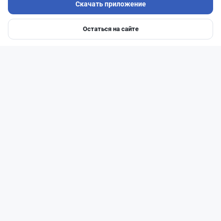
Скачать приложение
Остаться на сайте
Главная
Депозиты
Ипотеки
Авто
Войти
Меню
Читать дальше →
0
1
0
0
Банки
Геннадий Савицкий
·
1 августа 2026 г., 15:11
311 тыс. тенге в месяц с депозита: сколько
нужно накопить в Kaspi и других банках