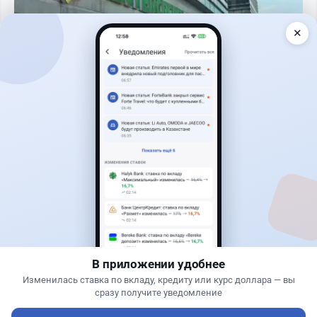
✕
Читать дальше →
17
2
0
18
Новости
Асель Каженова
·
3 августа 2026 г., 23:59
Казахстанцам напомнили, кто может получить
государственные выплаты в 2026 год
В приложении удобнее
Изменилась ставка по вкладу, кредиту или курс доллара — вы
сразу получите уведомление